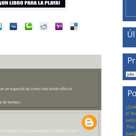
Úl
Pr
n un especial de como han vívido ellos el
Po
a de tiempo.
¿Qué
El f
satis
This
a recopilar cosas y anécdotas y demás y hacer
bang