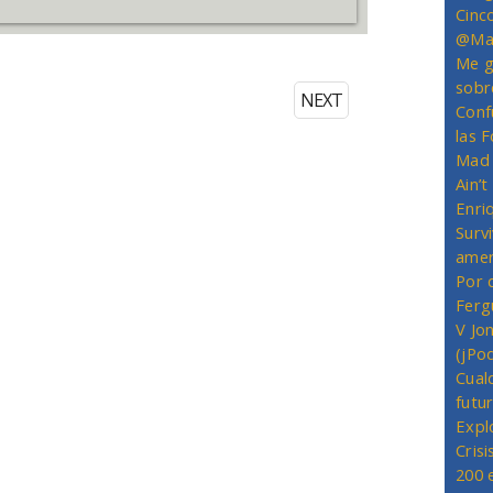
Cinc
@Mas
Me g
sobr
NEXT
Conf
las 
Mad 
Ain’
Enriq
Survi
amer
Por 
Ferg
V Jo
(jPo
Cual
futu
Expl
Crisi
200 