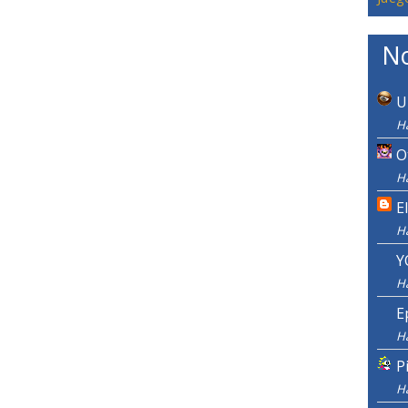
No
U
H
O
H
E
H
Y
H
E
H
P
H