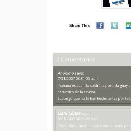
Share This
2 Comentarios.
Anónimo
says:
7/31/2007 03:31:00 p. m.
mañana es cuando saldrá la portada guay co
secuestro de la revista.
Supongo que no lo han hecho antes por falt
Dani López
says:
8/01/2007 08:55:00 a. m.
Claro, claro, querían darse una semana par