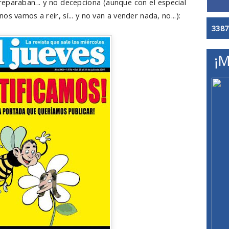
eparaban... y no decepciona (aunque con el especial
s vamos a reír, sí... y no van a vender nada, no...):
3387
¡M