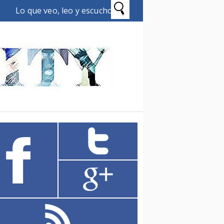
Lo que veo, leo y escucho