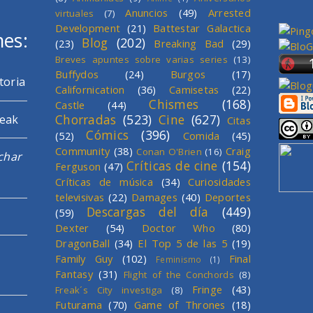
Anuncios
(49)
Arrested
virtuales
(7)
Development
(21)
Battestar Galactica
mes:
Blog
(202)
(23)
Breaking Bad
(29)
Breves apuntes sobre varias series
(13)
Buffydos
(24)
Burgos
(17)
toria
Californication
(36)
Camisetas
(22)
Chismes
(168)
Castle
(44)
Chorradas
(523)
Cine
(627)
reak
Citas
Cómics
(396)
(52)
Comida
(45)
Community
(38)
Craig
Conan O'Brien
(16)
char
Críticas de cine
(154)
Ferguson
(47)
Críticas de música
(34)
Curiosidades
televisivas
(22)
Damages
(40)
Deportes
Descargas del día
(449)
(59)
Dexter
(54)
Doctor Who
(80)
DragonBall
(34)
El Top 5 de las 5
(19)
Family Guy
(102)
Final
Feminismo
(1)
Fantasy
(31)
Flight of the Conchords
(8)
Fringe
(43)
Freak´s City investiga
(8)
Futurama
(70)
Game of Thrones
(18)