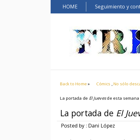
HOME
Seguimiento y con
Back to Home
»
Cómics
,
No sólo desc
La portada de
El Jueves
de esta semana 
La portada de
El Jue
Posted by : Dani López