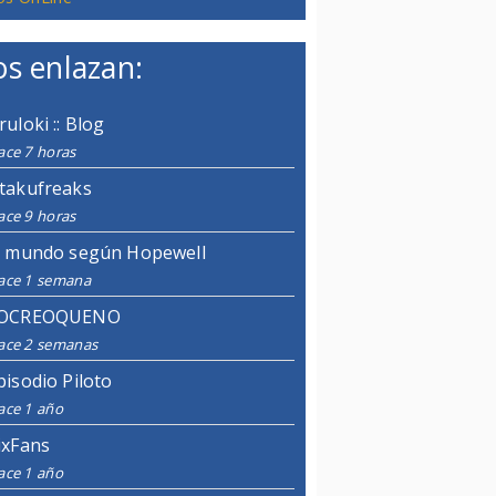
s enlazan:
ruloki :: Blog
ace 7 horas
takufreaks
ace 9 horas
l mundo según Hopewell
ace 1 semana
OCREOQUENO
ace 2 semanas
pisodio Piloto
ace 1 año
ixFans
ace 1 año