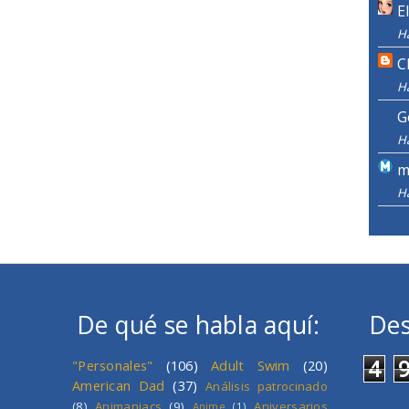
E
H
C
H
G
H
m
H
De qué se habla aquí:
Des
4
"Personales"
(106)
Adult Swim
(20)
American Dad
(37)
Análisis patrocinado
(8)
Animaniacs
(9)
Aniversarios
Anime
(1)