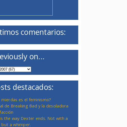
timos comentarios:
eviously on...
sts destacados:
 mierdas es el feminismo?
inal de Breaking Bad y la desoladora
facción
 is the way Dexter ends. Not with a
 but a whimper.