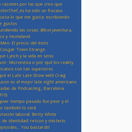
o razones por las que creo que
terChef_es ha sido un fracaso
usta lo que me gusta: escribiendo
e gustos
undiendo las cosas: @borjaventura,
Fox y Homeland
Men: El precio del éxito
t Cougar Town Strange
ue Lynch y la vida en serio
vor: Micronesia o por qué los reality
icanos son tan superiores
qué el Late Late Show with Craig
uson es el mejor late night americano
nadas de Podcasting, Barcelona
d10)
quier tiempo pasado fue peor y el
ro también lo será
otación laboral: Betty White
s de Identidad: retcon y misterio
episodes... You bastards!