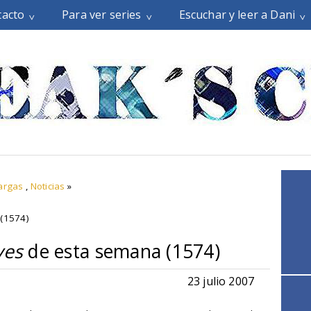
tacto
Para ver series
Escuchar y leer a Dani
argas
,
Noticias
»
(1574)
ves
de esta semana (1574)
23 julio 2007