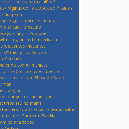
 cómics no eran para niños?
os/Páginas de Facebook de frikadas
os Simpson
má le gustan procedimentales
rno al castillo oscuro
 always sunny in Youtube
Wire: la gran serie americana
de los Santos Inocentes
n O'Brien y Los Simpson
y y Cerebro
ndiendo con Animaniacs
ht of the Conchords en directo
evistas en el Late Show de David
erman
ienciología
videojuegos de Indiana Jones
saurios: ¡Tú no mami!
sformers: todo lo que necesitas saber
emana de... Padre de Familia
om contra todos
os OnLine