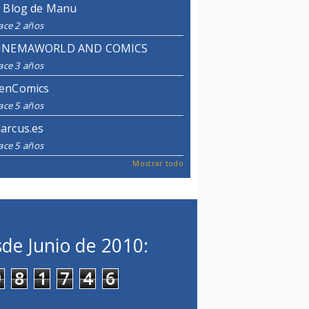
l Blog de Manu
ace 2 años
INEMAWORLD AND COMICS
ace 3 años
enComics
ace 5 años
arcus.es
ace 5 años
Mostrar todo
de Junio de 2010:
9
8
1
7
4
6