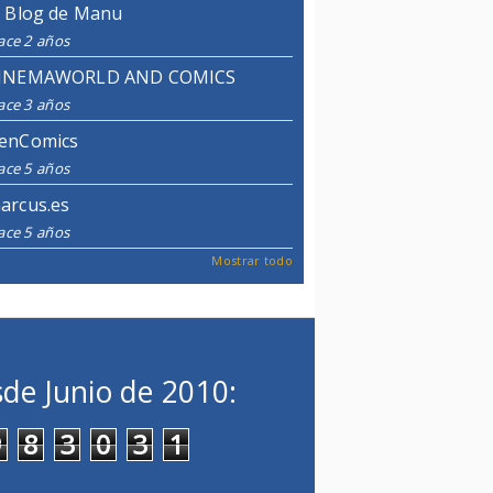
l Blog de Manu
ace 2 años
INEMAWORLD AND COMICS
ace 3 años
enComics
ace 5 años
arcus.es
ace 5 años
Mostrar todo
de Junio de 2010:
9
8
3
0
3
1