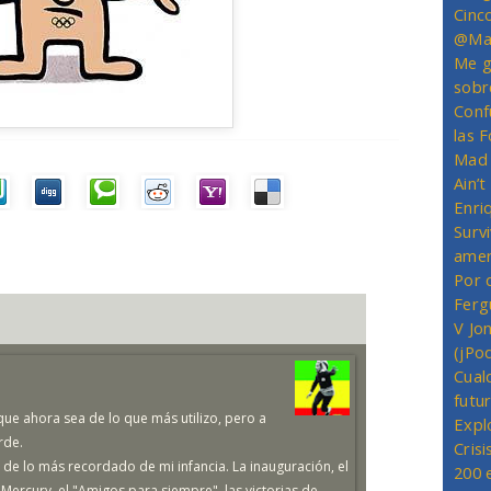
Cinc
@Mas
Me g
sobr
Conf
las 
Mad 
Ain’
Enriq
Survi
amer
Por 
Ferg
V Jo
(jPo
Cual
futu
ue ahora sea de lo que más utilizo, pero a
Expl
rde.
Crisi
 de lo más recordado de mi infancia. La inauguración, el
200 
 Mercury, el "Amigos para siempre", las victorias de