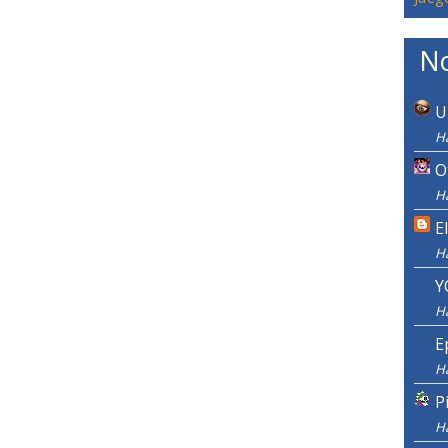
No
U
H
O
Ha
E
H
Y
H
E
H
P
H