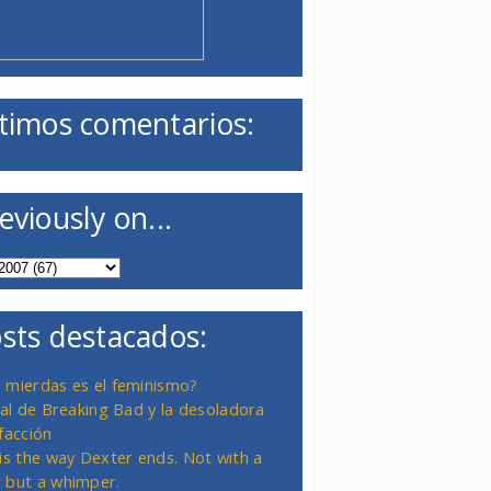
timos comentarios:
eviously on...
sts destacados:
 mierdas es el feminismo?
inal de Breaking Bad y la desoladora
facción
 is the way Dexter ends. Not with a
 but a whimper.