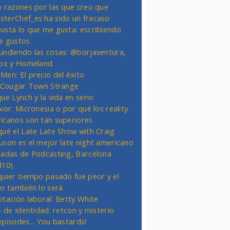
o razones por las que creo que
terChef_es ha sido un fracaso
usta lo que me gusta: escribiendo
e gustos
undiendo las cosas: @borjaventura,
Fox y Homeland
Men: El precio del éxito
t Cougar Town Strange
ue Lynch y la vida en serio
vor: Micronesia o por qué los reality
icanos son tan superiores
qué el Late Late Show with Craig
uson es el mejor late night americano
nadas de Podcasting, Barcelona
d10)
quier tiempo pasado fue peor y el
ro también lo será
otación laboral: Betty White
s de Identidad: retcon y misterio
episodes... You bastards!