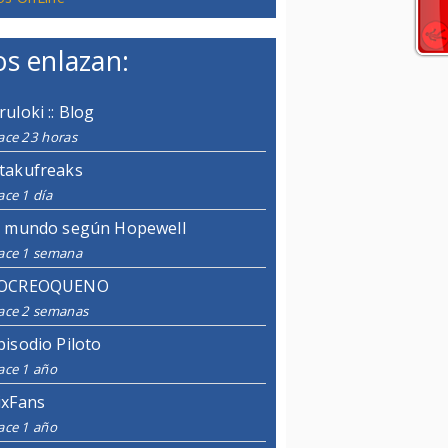
s enlazan:
ruloki :: Blog
ace 23 horas
takufreaks
ce 1 día
l mundo según Hopewell
ace 1 semana
OCREOQUENO
ace 2 semanas
pisodio Piloto
ace 1 año
ixFans
ace 1 año