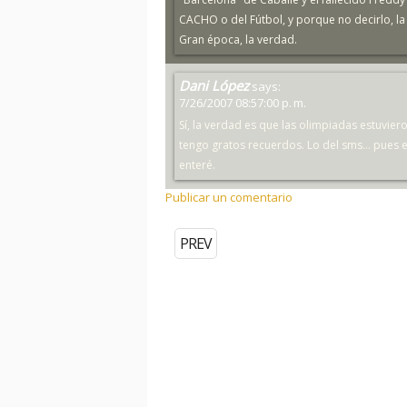
CACHO o del Fútbol, y porque no decirlo, la
Gran época, la verdad.
Dani López
says:
7/26/2007 08:57:00 p. m.
Sí, la verdad es que las olimpiadas estuvier
tengo gratos recuerdos. Lo del sms... pues
enteré.
Publicar un comentario
PREV