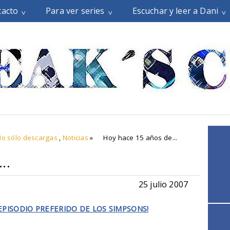
tacto
Para ver series
Escuchar y leer a Dani
No sólo descargas
,
Noticias
»
Hoy hace 15 años de...
..
25 julio 2007
PISODIO PREFERIDO DE LOS SIMPSONS!