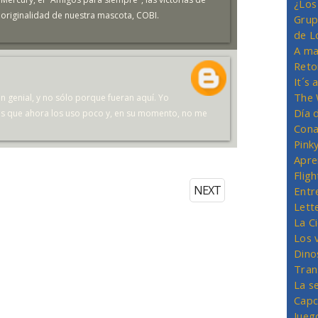
¿Los
 originalidad de nuestra mascota, COBI.
Grup
de L
A ma
Reto
It´s
The 
on genial, y no sólo porque fueran aquí. Yo
Día 
 es que ahora los uso poco y, en su momento, no me
Cona
Pink
Apre
Flig
NEXT
Entr
Lett
La C
Los 
Dino
Tran
La s
Capc
Jueg