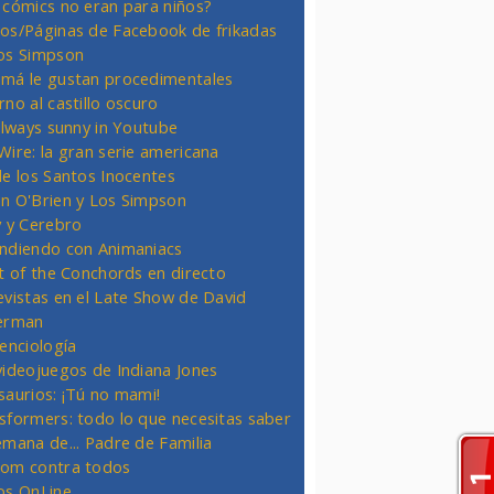
 cómics no eran para niños?
os/Páginas de Facebook de frikadas
os Simpson
má le gustan procedimentales
rno al castillo oscuro
 always sunny in Youtube
Wire: la gran serie americana
de los Santos Inocentes
n O'Brien y Los Simpson
y y Cerebro
ndiendo con Animaniacs
ht of the Conchords en directo
evistas en el Late Show de David
erman
ienciología
videojuegos de Indiana Jones
saurios: ¡Tú no mami!
sformers: todo lo que necesitas saber
emana de... Padre de Familia
om contra todos
os OnLine