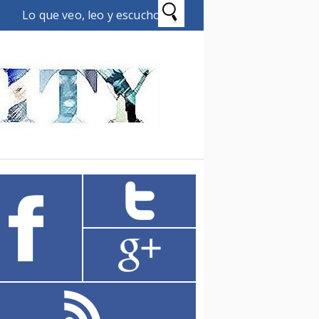
Lo que veo, leo y escucho