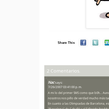
Share This
2 Comentarios.
Nac
says:
7/26/2007 03:41:00 p. m.
A mi lo del primer SMS como que b0h... Aunq
nosotros nos pillo de verdad mucho más ta
En cuanto a las Olimpiadas de Barcelona, es
"Barcelona" de Caballé y el fallecido Freddy