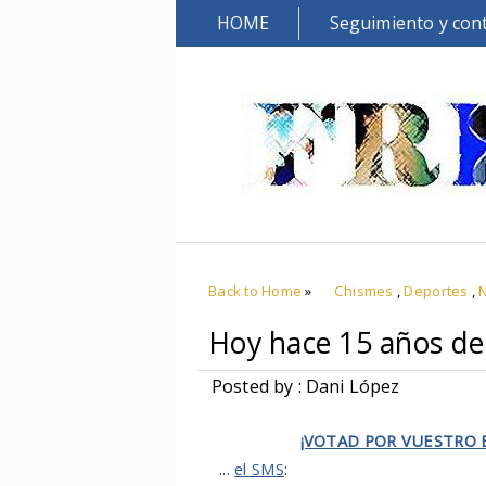
HOME
Seguimiento y con
Back to Home
»
Chismes
,
Deportes
,
Hoy hace 15 años de.
Posted by : Dani López
¡VOTAD POR VUESTRO E
...
el SMS
: