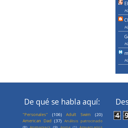
E
H
C
H
G
H
m
H
De qué se habla aquí:
Des
4
"Personales"
(106)
Adult Swim
(20)
American Dad
(37)
Análisis patrocinado
(8)
Animaniacs
(9)
Aniversarios
Anime
(1)