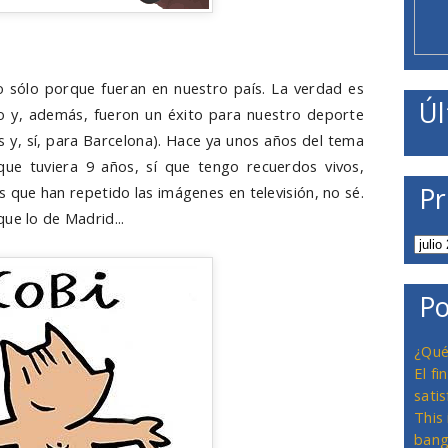
 sólo porque fueran en nuestro país. La verdad es
Úl
o y, además, fueron un éxito para nuestro deporte
y, sí, para Barcelona). Hace ya unos años del tema
ue tuviera 9 años, sí que tengo recuerdos vivos,
Pr
 que han repetido las imágenes en televisión, no sé.
ue lo de Madrid...
Po
¿Qué
El f
satis
This
bang