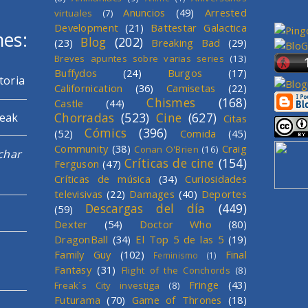
Anuncios
(49)
Arrested
virtuales
(7)
Development
(21)
Battestar Galactica
mes:
Blog
(202)
(23)
Breaking Bad
(29)
Breves apuntes sobre varias series
(13)
Buffydos
(24)
Burgos
(17)
toria
Californication
(36)
Camisetas
(22)
Chismes
(168)
Castle
(44)
Chorradas
(523)
Cine
(627)
reak
Citas
Cómics
(396)
(52)
Comida
(45)
Community
(38)
Craig
Conan O'Brien
(16)
char
Críticas de cine
(154)
Ferguson
(47)
Críticas de música
(34)
Curiosidades
televisivas
(22)
Damages
(40)
Deportes
Descargas del día
(449)
(59)
Dexter
(54)
Doctor Who
(80)
DragonBall
(34)
El Top 5 de las 5
(19)
Family Guy
(102)
Final
Feminismo
(1)
Fantasy
(31)
Flight of the Conchords
(8)
Fringe
(43)
Freak´s City investiga
(8)
Futurama
(70)
Game of Thrones
(18)