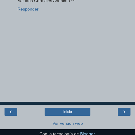
Saludos Cordiales Anonimo ^^
Responder
‹
›
Inicio
Ver versión web
Con la tecnología de
Blogger
.