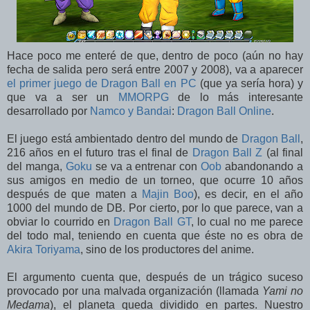
Hace poco me enteré de que, dentro de poco (aún no hay
fecha de salida pero será entre 2007 y 2008), va a aparecer
el primer juego de Dragon Ball en PC
(que ya sería hora) y
que va a ser un
MMORPG
de lo más interesante
desarrollado por
Namco y Bandai
:
Dragon Ball Online
.
El juego está ambientado dentro del mundo de
Dragon Ball
,
216 años en el futuro tras el final de
Dragon Ball Z
(al final
del manga,
Goku
se va a entrenar con
Oob
abandonando a
sus amigos en medio de un torneo, que ocurre 10 años
después de que maten a
Majin Boo
), es decir, en el año
1000 del mundo de DB. Por cierto, por lo que parece, van a
obviar lo courrido en
Dragon Ball GT
, lo cual no me parece
del todo mal, teniendo en cuenta que éste no es obra de
Akira Toriyama
, sino de los productores del anime.
El argumento cuenta que, después de un trágico suceso
provocado por una malvada organización (llamada
Yami no
Medama
), el planeta queda dividido en partes. Nuestro