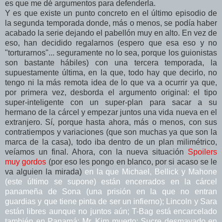
es que me dé argumentos para defenderla.
Y es que existe un punto concreto en el último episodio de
la segunda temporada donde, más o menos, se podía haber
acabado la serie dejando el pabellón muy en alto. En vez de
eso, han decidido regalarnos (espero que esa eso y no
"torturarnos"... seguramente no lo sea, porque los guionistas
son bastante hábiles) con una tercera temporada, la
supuestamente última, en la que, todo hay que decirlo, no
tengo ni la más remota idea de lo que va a ocurrir ya que,
por primera vez, desborda el argumento original: el tipo
super-inteligente con un super-plan para sacar a su
hermano de la cárcel y empezar juntos una vida nueva en el
extranjero. Sí, porque hasta ahora, más o menos, con sus
contratiempos y variaciones (que son muchas ya que son la
marca de la casa), todo iba dentro de un plan milimétrico,
veíamos un final. Ahora, con la nueva situación
Spoilers
muy gordos
(por eso les pongo en blanco, por si acaso se le
va alguien la mirada)
en la que Michael, Bellick y Mahone
(este último se supone) están encerrados en la cárcel
panameña de Sona (una prisión en la que no entran
guardias y que tiene pinta de ser un infierno); Lincoln y Sara
están libres aunque no juntos aún; T-Bag está encarcelado
también en Panamá; Mr. Kim muerto; Sucre desmayado en