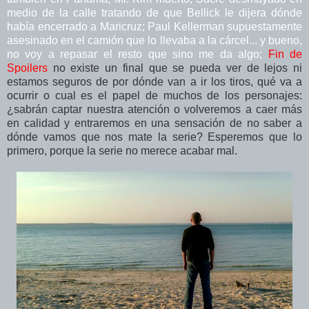
medio de la calle tratando de que Bellick le dijera dónde
había encerrado a Maricruz; Paul Kellerman supuestamente
asesinado en el camión que lo llevaba a la cárcel... y bueno,
no voy a repasar el resto que sino me da algo;
Fin de
Spoilers
no existe un final que se pueda ver de lejos ni
estamos seguros de por dónde van a ir los tiros, qué va a
ocurrir o cual es el papel de muchos de los personajes:
¿sabrán captar nuestra atención o volveremos a caer más
en calidad y entraremos en una sensación de no saber a
dónde vamos que nos mate la serie? Esperemos que lo
primero, porque la serie no merece acabar mal.