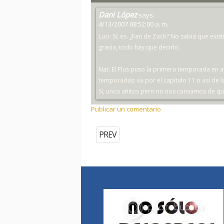
Dani López
says:
4/13/2007 08:52:00 a. m.
Luci: Sí, es. ¿Fan de Zach? No sabía que exi
gracia, todo hay que decirlo.
Nat: El Plus puso la primera temporada en a
temporadas: va por el capítulo 11 o así de 
Sí, unos añitos pero no nos cansamos de qu
Publicar un comentario
PREV