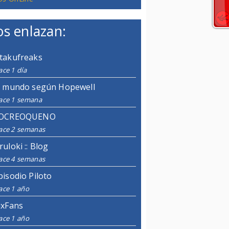
s enlazan:
takufreaks
ce 1 día
l mundo según Hopewell
ace 1 semana
OCREOQUENO
ace 2 semanas
ruloki :: Blog
ace 4 semanas
pisodio Piloto
ace 1 año
ixFans
ace 1 año