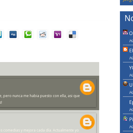
No
O
Ha
E
H
Y
H
U
H
e, pero nunca me habia puesto con ella, asi que
E
s!
H
P
H
res comedias y mejora cada día. Actualmente yo