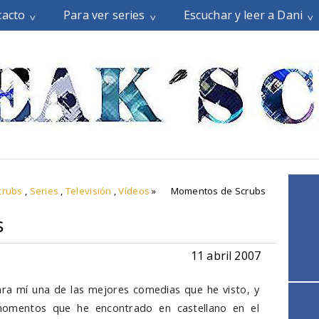
tacto
Para ver series
Escuchar y leer a Dani
crubs
,
Series
,
Televisión
,
Vídeos
»
Momentos de Scrubs
s
11 abril 2007
ra mí una de las mejores comedias que he visto, y
omentos que he encontrado en castellano en el