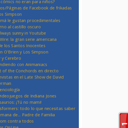
 cómics no eran para niños?
os/Páginas de Facebook de frikadas
os Simpson
má le gustan procedimentales
rno al castillo oscuro
 always sunny in Youtube
Wire: la gran serie americana
de los Santos Inocentes
n O'Brien y Los Simpson
y y Cerebro
ndiendo con Animaniacs
ht of the Conchords en directo
evistas en el Late Show de David
erman
ienciología
videojuegos de Indiana Jones
saurios: ¡Tú no mami!
sformers: todo lo que necesitas saber
emana de... Padre de Familia
om contra todos
os OnLine