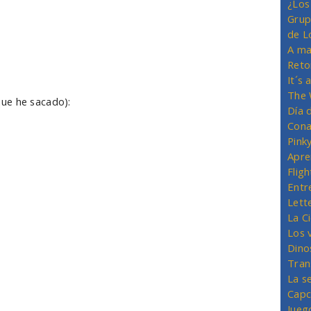
¿Los
Grup
de L
A ma
Reto
It´s
The 
ue he sacado):
Día 
Cona
Pink
Apre
Flig
Entr
Lett
La C
Los 
Dino
Tran
La s
Capc
Jueg