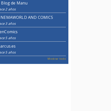
l Blog de Manu
ace 2 años
INEMAWORLD AND COMICS
ace 3 años
enComics
ace 5 años
arcus.es
ace 5 años
Mostrar todo