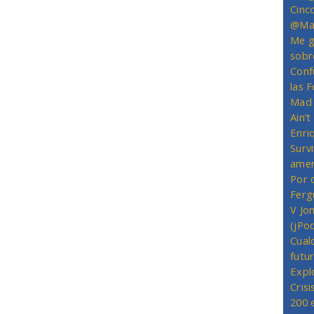
Cinc
@Mas
Me g
sobr
Conf
las 
Mad 
Ain’
Enriq
Survi
amer
Por 
Ferg
V Jo
(jPo
Cual
futu
Expl
Crisi
200 