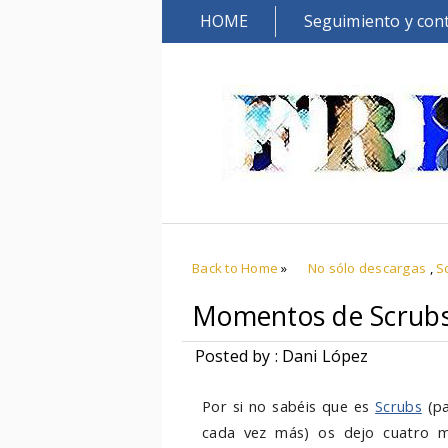
HOME
Seguimiento y con
Back to Home
»
No sólo descargas
,
S
Momentos de Scrub
Posted by : Dani López
Por si no sabéis que es
Scrubs
(pa
cada vez más) os dejo cuatro m