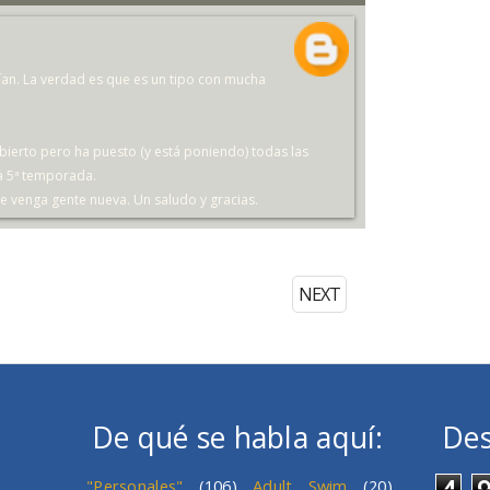
stían. La verdad es que es un tipo con mucha
bierto pero ha puesto (y está poniendo) todas las
la 5ª temporada.
e venga gente nueva. Un saludo y gracias.
NEXT
De qué se habla aquí:
Des
4
"Personales"
(106)
Adult Swim
(20)