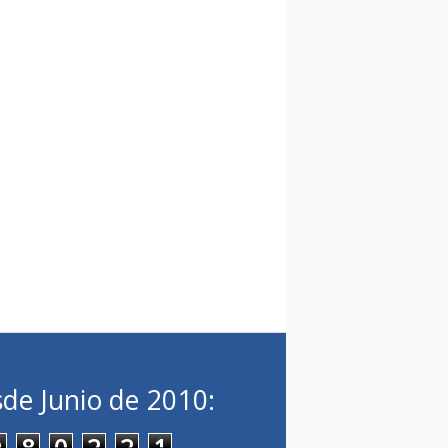
de Junio de 2010:
9
8
0
2
2
1