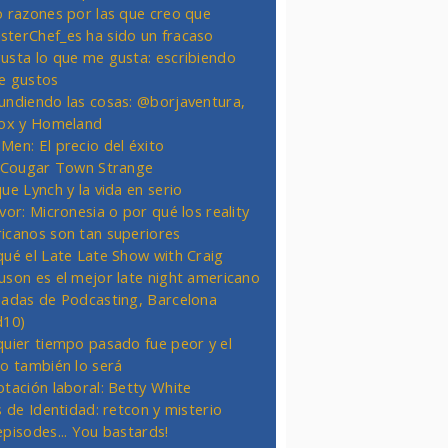
o razones por las que creo que
terChef_es ha sido un fracaso
usta lo que me gusta: escribiendo
e gustos
undiendo las cosas: @borjaventura,
Fox y Homeland
Men: El precio del éxito
t Cougar Town Strange
ue Lynch y la vida en serio
vor: Micronesia o por qué los reality
icanos son tan superiores
qué el Late Late Show with Craig
uson es el mejor late night americano
nadas de Podcasting, Barcelona
d10)
quier tiempo pasado fue peor y el
ro también lo será
otación laboral: Betty White
s de Identidad: retcon y misterio
episodes... You bastards!