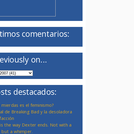
timos comentarios:
eviously on...
sts destacados:
 mierdas es el feminismo?
inal de Breaking Bad y la desoladora
facción
 is the way Dexter ends. Not with a
 but a whimper.