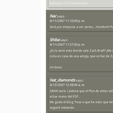
estoy por la 5ª temporada.
Nac
says:
4/11/2007 11:10:00 p. m.
Será por empezar a ver series... Hombre!! P
Shiba
says:
4/11/2007 11:37:00 p. m.
¿Es la serie esta donde sale Zach Braff? ¡Me 
coña en casa de una amiga, que es fan de Z
Un beso.
Nat_diamonds
says:
4/13/2007 12:38:00 a. m.
GRAN serie. Lástima que el Plus de antes s
echar mano del P2P...
Me gusta el blog. Pese a que he visto que ti
seguiré visitando.