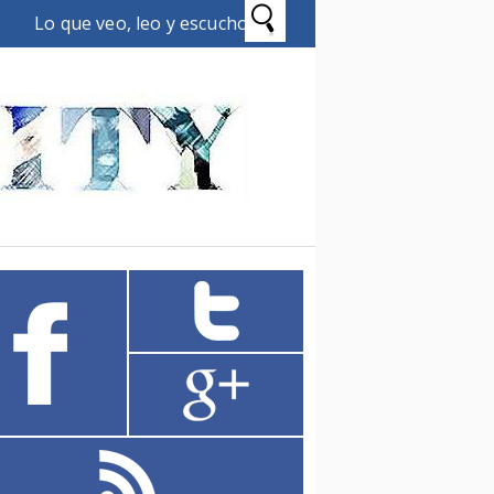
Lo que veo, leo y escucho