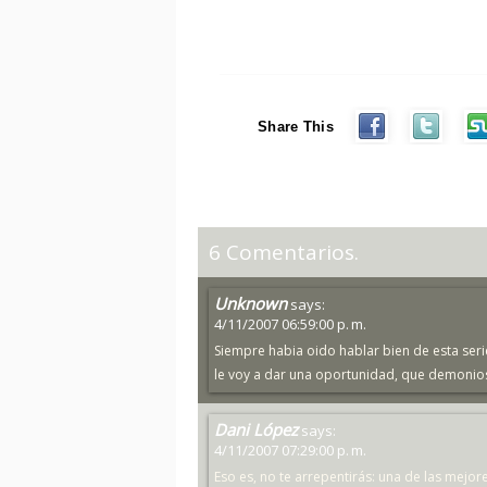
Share This
6 Comentarios.
Unknown
says:
4/11/2007 06:59:00 p. m.
Siempre habia oido hablar bien de esta seri
le voy a dar una oportunidad, que demonio
Dani López
says:
4/11/2007 07:29:00 p. m.
Eso es, no te arrepentirás: una de las mejo