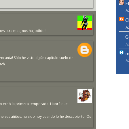
E
H
C
H
ues otra mas, nos ha jodido!!
G
H
m
encanta! Sólo he visto algún capítulo suelo de
H
ach.
ólo echó la primera temporada. Habrá que
ene sus añitos, ha sido hoy cuando lo he descubierto. Os