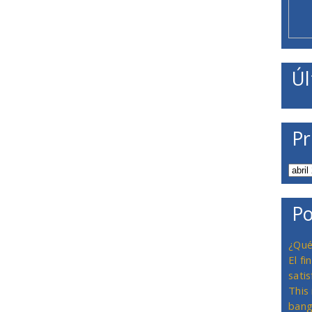
Úl
Pr
Po
¿Qué
El f
satis
This
bang