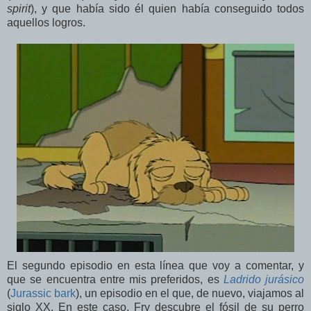
spirit
), y que había sido él quien había conseguido todos
aquellos logros.
El segundo episodio en esta línea que voy a comentar, y
que se encuentra entre mis preferidos, es
Ladrido jurásico
(
Jurassic bark
), un episodio en el que, de nuevo, viajamos al
siglo XX. En este caso, Fry descubre el fósil de su perro