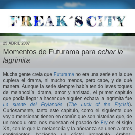
29 ABRIL 2007
Momentos de Futurama para
echar la
lagrimita
Mucha gente creía que
Futurama
no era una serie en la que
cupiera el drama, ni mucho menos, pero cabe, y de qué
manera. Aunque la serie siempre había tenido leves toques
de melancolía, drama, amor y amistad, el primer capítulo
que podía llegar a hacer que alguien echara la lagrimita fue
La suerte del Frylandés
(
The Luck of the Fryrish
).
Curiosamente, tanto este capítulo, como el siguiente que
voy a mencionar, tienen en común que son historias que, de
un modo u otro, nos muestran el pasado de
Fry
en el siglo
XX, con lo que la melancolía y la añoranza se unen a otros
sentimientos, haciendo un cóctel irrepetible. Ambos,