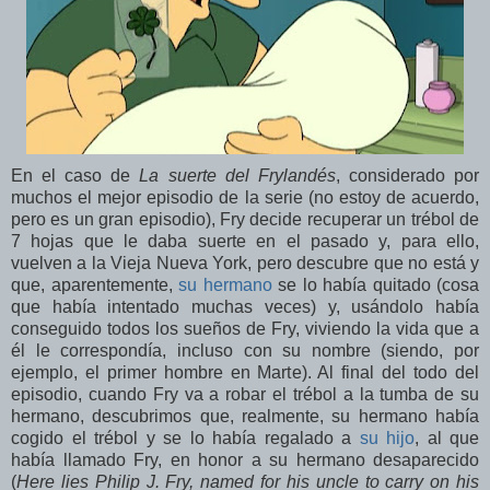
En el caso de
La suerte del Frylandés
, considerado por
muchos el mejor episodio de la serie (no estoy de acuerdo,
pero es un gran episodio), Fry decide recuperar un trébol de
7 hojas que le daba suerte en el pasado y, para ello,
vuelven a la Vieja Nueva York, pero descubre que no está y
que, aparentemente,
su hermano
se lo había quitado (cosa
que había intentado muchas veces) y, usándolo había
conseguido todos los sueños de Fry, viviendo la vida que a
él le correspondía, incluso con su nombre (siendo, por
ejemplo, el primer hombre en Marte). Al final del todo del
episodio, cuando Fry va a robar el trébol a la tumba de su
hermano, descubrimos que, realmente, su hermano había
cogido el trébol y se lo había regalado a
su hijo
, al que
había llamado Fry, en honor a su hermano desaparecido
(
Here lies Philip J. Fry, named for his uncle to carry on his