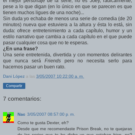
el mejor personaje de la serie, no es Joey, radicalmente,
pese a lo que digan (en lo único en que se parecen es que
tienen muchos ligues de una noche)...
Sin duda yo echaba de menos una serie de comedia (de 20
minutos) nueva que estuviera a la altura y ésta lo está, sin
duda: ofrece entretenimiento a cada capítulo, humor y un
estilo narrativo que cambia a cada capítulo en el que puede
pasar cualquier cosa que no te esperas.
¿En una frase?
Una serie entretenida, divertida y con momentos delirantes
que nunca será
Friends
pero no necesita serlo para
hacernos pasar un buen rato.
Dani López
a las
3/05/2007 10:22:00 a. m.
Compartir
7 comentarios:
Nac
3/05/2007 08:57:00 p. m.
Como te gusta Dexter, eh?
Desde que me recomendaste Prison Break, no te quejaras
de las series que te he dicho yo que estaban bien, no?