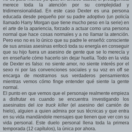
merece toda la atención por su complejidad y
tridimensionalidad. En este caso Dexter es una persona
educada desde pequeño por su padre adoptivo (un policía
llamado Harry Morgan que tiene mucho peso en la serie) en
el arte de la apariencia, forzado a actuar como una persona
normal que hace cosas normales y a no llamar la atención.
Pero eso no es lo único que su padre le enseñó: consciente
de sus ansias asesinas enfocó toda su energía en conseguir
que su hijo fuera un asesino de gente que se lo merecía y
en enseñarle cómo hacerlo sin dejar huella. Todo en la vida
de Dexter es falso: no siente amor, no siente interés por el
sexo ni por las convenciones sociales y su voz en off se
encarga de mostrarnos sus verdaderos pensamientos
mientras vemos cómo finge entender qué siente la gente
normal.
El punto en que vemos que el personaje realmente empieza
a disfrutar es cuando se encuentra investigando los
asesinatos del
ice truck killer
(el asesino del camión de
hielo), alguien a quien admira por sus técnicas y que entra
en su vida mandándole mensajes que tienen que ver con su
vida personal. Este duelo personal llena toda la primera
temporada (12 capítulos), la única por ahora.