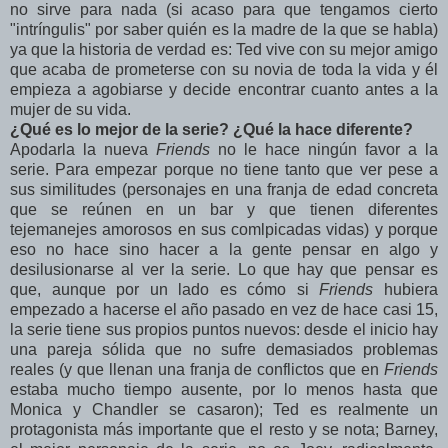
no sirve para nada (si acaso para que tengamos cierto
"intríngulis" por saber quién es la madre de la que se habla)
ya que la historia de verdad es: Ted vive con su mejor amigo
que acaba de prometerse con su novia de toda la vida y él
empieza a agobiarse y decide encontrar cuanto antes a la
mujer de su vida.
¿Qué es lo mejor de la serie? ¿Qué la hace diferente?
Apodarla la nueva
Friends
no le hace ningún favor a la
serie. Para empezar porque no tiene tanto que ver pese a
sus similitudes (personajes en una franja de edad concreta
que se reúnen en un bar y que tienen diferentes
tejemanejes amorosos en sus comlpicadas vidas) y porque
eso no hace sino hacer a la gente pensar en algo y
desilusionarse al ver la serie. Lo que hay que pensar es
que, aunque por un lado es cómo si
Friends
hubiera
empezado a hacerse el año pasado en vez de hace casi 15,
la serie tiene sus propios puntos nuevos: desde el inicio hay
una pareja sólida que no sufre demasiados problemas
reales (y que llenan una franja de conflictos que en
Friends
estaba mucho tiempo ausente, por lo menos hasta que
Monica y Chandler se casaron); Ted es realmente un
protagonista más importante que el resto y se nota; Barney,