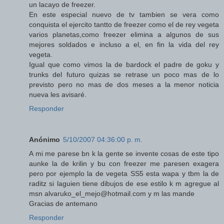
un lacayo de freezer.
En este especial nuevo de tv tambien se vera como
conquista el ejercito tantto de freezer como el de rey vegeta
varios planetas,como freezer elimina a algunos de sus
mejores soldados e incluso a el, en fin la vida del rey
vegeta.
Igual que como vimos la de bardock el padre de goku y
trunks del futuro quizas se retrase un poco mas de lo
previsto pero no mas de dos meses a la menor noticia
nueva les avisaré.
Responder
Anónimo
5/10/2007 04:36:00 p. m.
A mi me parese bn k la gente se invente cosas de este tipo
aunke la de krilin y bu con freezer me paresen exagera
pero por ejemplo la de vegeta SS5 esta wapa y tbm la de
raditz si laguien tiene dibujos de ese estilo k m agregue al
msn alvaruko_el_mejo@hotmail.com y m las mande
Gracias de antemano
Responder