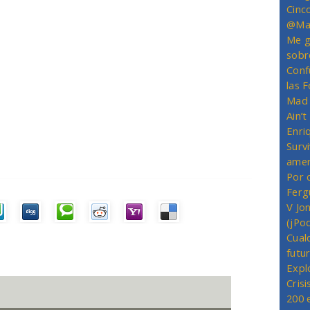
Cinc
@Mas
Me g
sobr
Conf
las 
Mad 
Ain’
Enriq
Survi
amer
Por 
Ferg
V Jo
(jPo
Cual
futu
Expl
Crisi
200 