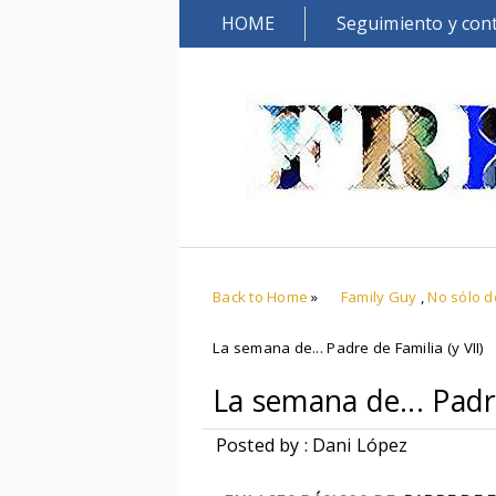
HOME
Seguimiento y con
Back to Home
»
Family Guy
,
No sólo 
La semana de... Padre de Familia (y VII)
La semana de... Padre
Posted by : Dani López