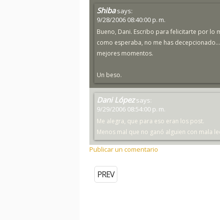
Shiba
says:
9/28/2006 08:40:00 p. m.
Bueno, Dani. Escribo para felicitarte por lo
como esperaba, no me has decepcionado...
mejores momentos.
Un beso.
Dani López
says:
9/29/2006 08:54:00 p. m.
Me alegra, que para eso eran los post.
Menos mal que no ganó alguien con mala lec
Publicar un comentario
PREV