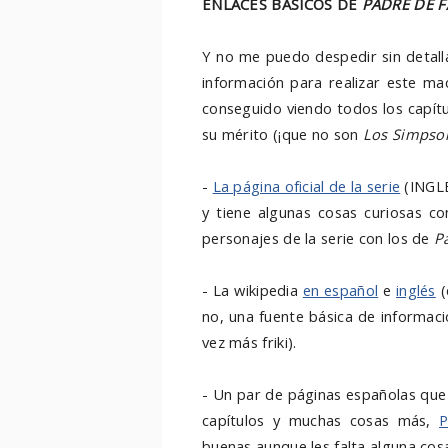
ENLACES BÁSICOS DE
PADRE DE F
Y no me puedo despedir sin detall
información para realizar este ma
conseguido viendo todos los capítu
su mérito (¡que no son
Los Simpso
-
La página oficial de la serie
(INGLÉ
y tiene algunas cosas curiosas c
personajes de la serie con los de
P
- La wikipedia
en español
e
inglés
(
no, una fuente básica de informaci
vez más friki).
- Un par de páginas españolas que
capítulos y muchas cosas más,
P
buenas aunque les falta alguna cos