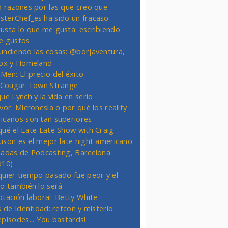
o razones por las que creo que
terChef_es ha sido un fracaso
usta lo que me gusta: escribiendo
e gustos
undiendo las cosas: @borjaventura,
Fox y Homeland
Men: El precio del éxito
t Cougar Town Strange
ue Lynch y la vida en serio
vor: Micronesia o por qué los reality
icanos son tan superiores
qué el Late Late Show with Craig
uson es el mejor late night americano
nadas de Podcasting, Barcelona
d10)
quier tiempo pasado fue peor y el
ro también lo será
otación laboral: Betty White
s de Identidad: retcon y misterio
episodes... You bastards!