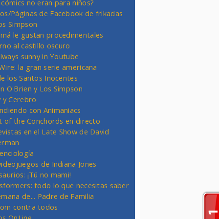
 cómics no eran para niños?
os/Páginas de Facebook de frikadas
os Simpson
má le gustan procedimentales
rno al castillo oscuro
 always sunny in Youtube
Wire: la gran serie americana
de los Santos Inocentes
n O'Brien y Los Simpson
y y Cerebro
ndiendo con Animaniacs
ht of the Conchords en directo
evistas en el Late Show de David
erman
ienciología
videojuegos de Indiana Jones
saurios: ¡Tú no mami!
sformers: todo lo que necesitas saber
emana de... Padre de Familia
om contra todos
os OnLine