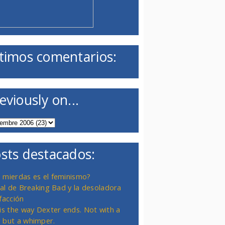
timos comentarios:
eviously on...
sts destacados:
 mierdas es el feminismo?
inal de Breaking Bad y la desoladora
facción
 is the way Dexter ends. Not with a
 but a whimper.