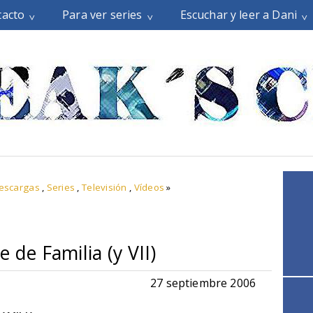
tacto
Para ver series
Escuchar y leer a Dani
descargas
,
Series
,
Televisión
,
Vídeos
»
 de Familia (y VII)
27 septiembre 2006