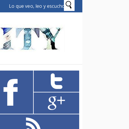
Lo que veo, leo y escucho