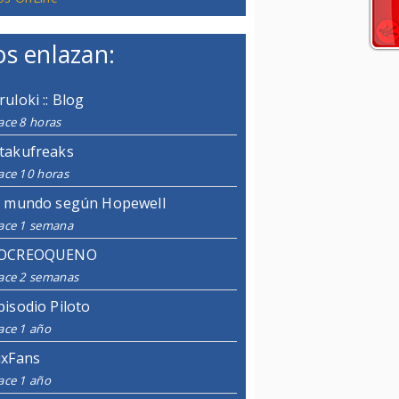
s enlazan:
ruloki :: Blog
ace 8 horas
takufreaks
ace 10 horas
l mundo según Hopewell
ace 1 semana
OCREOQUENO
ace 2 semanas
pisodio Piloto
ace 1 año
ixFans
ace 1 año