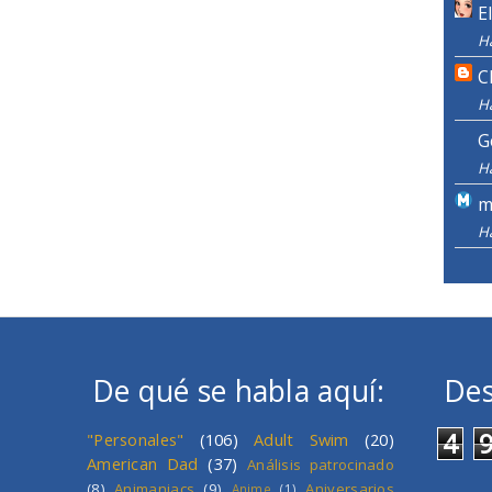
E
H
C
H
G
H
m
H
De qué se habla aquí:
Des
4
"Personales"
(106)
Adult Swim
(20)
American Dad
(37)
Análisis patrocinado
(8)
Animaniacs
(9)
Aniversarios
Anime
(1)