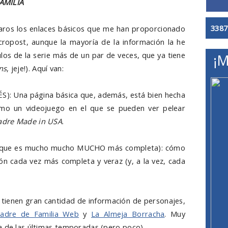
AMILIA
3387
aros los enlaces básicos que me han proporcionado
cropost, aunque la mayoría de la información la he
los de la serie más de un par de veces, que ya tiene
¡M
ns
, jeje!). Aquí van:
S): Una página básica que, además, está bien hecha
omo un videojuego en el que se pueden ver pelear
adre Made in USA
.
que es mucho mucho MUCHO más completa): cómo
ón cada vez más completa y veraz (y, a la vez, cada
 tienen gran cantidad de información de personajes,
adre de Familia Web
y
La Almeja Borracha
. Muy
a de las últimas temporadas (pero poco).