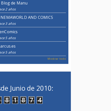
l Blog de Manu
ace 2 años
INEMAWORLD AND COMICS
ace 3 años
enComics
ace 5 años
arcus.es
ace 5 años
Mostrar todo
de Junio de 2010:
9
8
1
8
7
4