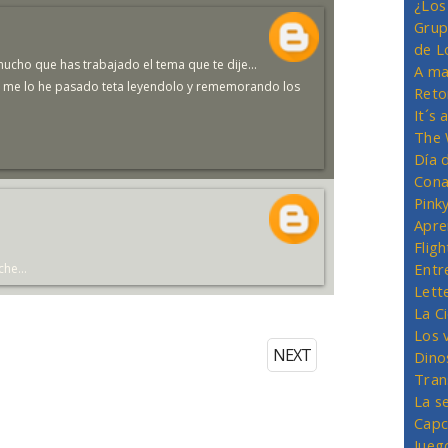
¿Los
Grup
de L
 mucho que has trabajado el tema que te dije...
A ma
 me lo he pasado teta leyendolo y rememorando los
Reto
It´s
The 
Día 
Cona
Pink
Apre
Flig
Entr
he...
Lett
La C
Los 
NEXT
Dino
Tran
La s
Capc
Jueg