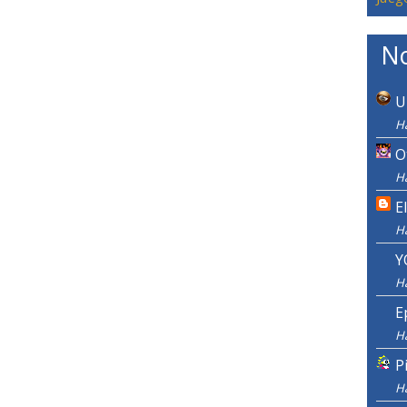
No
U
H
O
H
E
H
Y
H
E
H
P
H