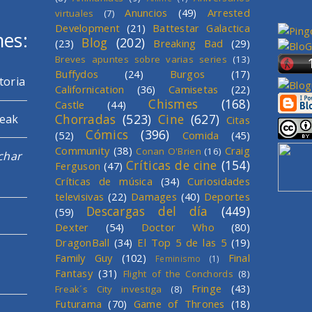
Anuncios
(49)
Arrested
virtuales
(7)
Development
(21)
Battestar Galactica
mes:
Blog
(202)
(23)
Breaking Bad
(29)
Breves apuntes sobre varias series
(13)
Buffydos
(24)
Burgos
(17)
toria
Californication
(36)
Camisetas
(22)
Chismes
(168)
Castle
(44)
Chorradas
(523)
Cine
(627)
reak
Citas
Cómics
(396)
(52)
Comida
(45)
Community
(38)
Craig
Conan O'Brien
(16)
char
Críticas de cine
(154)
Ferguson
(47)
Críticas de música
(34)
Curiosidades
televisivas
(22)
Damages
(40)
Deportes
Descargas del día
(449)
(59)
Dexter
(54)
Doctor Who
(80)
DragonBall
(34)
El Top 5 de las 5
(19)
Family Guy
(102)
Final
Feminismo
(1)
Fantasy
(31)
Flight of the Conchords
(8)
Fringe
(43)
Freak´s City investiga
(8)
Futurama
(70)
Game of Thrones
(18)