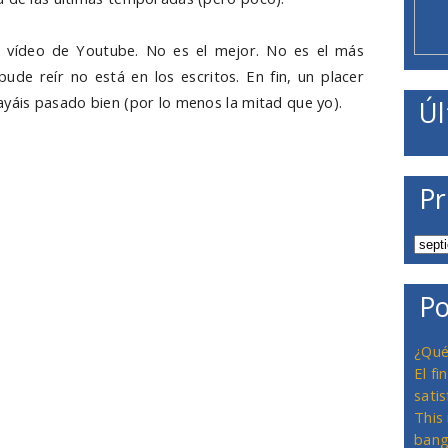
 vídeo de Youtube. No es el mejor. No es el más
ude reír no está en los escritos. En fin, un placer
ayáis pasado bien (por lo menos la mitad que yo).
Úl
Pr
Po
¿Qué
El f
satis
This
bang