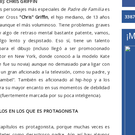
I): CHRIS GRIFFIN
s personajes más especiales de
Padre de Familia
es
3387
her Cross
"Chris" Griffin
, el hijo mediano, de 13 años
 aunque el más voluminoso. Tiene problemas graves
y algo de retraso mental bastante patente, vamos,
¡M
lgo lento y despistado. Eso sí, tiene un talento
 para el dibujo (incluso llegó a ser promocionado
tor en New York, donde conoció a la modelo Kate
 fue su novia) aunque no demasiado para ligar con
s un gran aficionado a la televisión, como su padre, y
ambel”. También es aficionado al hip-hop y a los
tra su mayor encanto en sus momentos de debilidad
 (fuertemente marcada por su poca inteligencia).
ULOS EN LOS QUE ES PROTAGONISTA
 capítulos es protagonista, porque muchas veces es
 Peter como desastroso padre. Aún así hay algunos