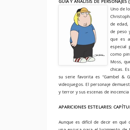
GUÍA Y ANÁLISIS DE PERSONAJES (I
Uno de lo
Christop
de edad,
de peso 
que es a
especial
como pin
Moss, que
chicas. E
su serie favorita es “Gambel & G
videojuegos. El personaje demues
y terror y sus escenas de inocencia
APARICIONES ESTELARES: CAPÍT
Aunque es difícil de decir en qué
una excusa para el lucimiento de