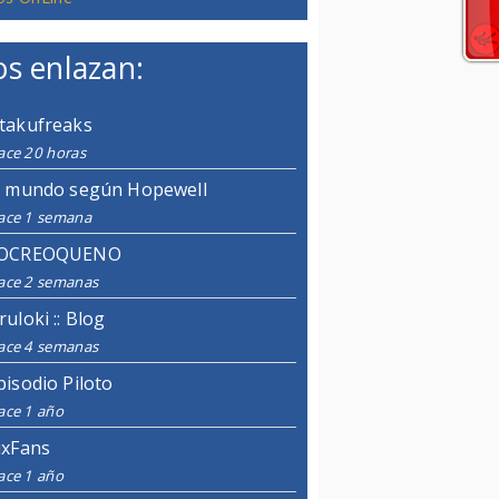
s enlazan:
takufreaks
ace 20 horas
l mundo según Hopewell
ace 1 semana
OCREOQUENO
ace 2 semanas
ruloki :: Blog
ace 4 semanas
pisodio Piloto
ace 1 año
ixFans
ace 1 año