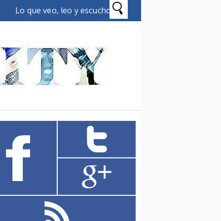
Lo que veo, leo y escucho