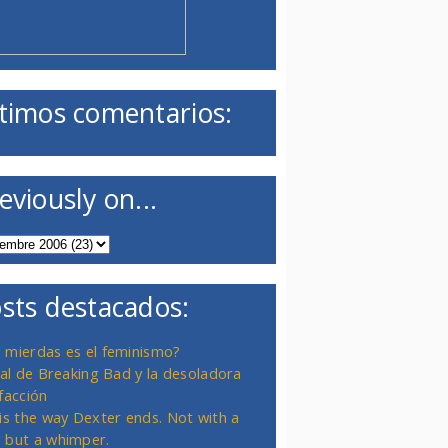
timos comentarios:
eviously on...
sts destacados:
 mierdas es el feminismo?
inal de Breaking Bad y la desoladora
facción
 is the way Dexter ends. Not with a
 but a whimper.