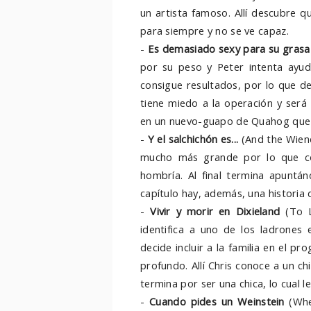
un artista famoso. Allí descubre 
para siempre y no se ve capaz.
-
Es demasiado sexy para su grasa
por su peso y Peter intenta ayud
consigue resultados, por lo que de
tiene miedo a la operación y será
en un nuevo-guapo de Quahog que L
-
Y el salchichón es...
(And the Wiener
mucho más grande por lo que co
hombría. Al final termina apuntán
capítulo hay, además, una historia
-
Vivir y morir en Dixieland
(To L
identifica a uno de los ladrones 
decide incluir a la familia en el p
profundo. Allí Chris conoce a un ch
termina por ser una chica, lo cual 
-
Cuando pides un Weinstein
(Whe