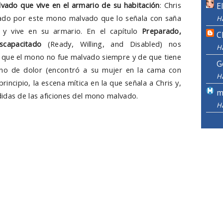
vado que vive en el armario de su habitación
: Chris
E
ado por este mono malvado que lo señala con saña
H
 y vive en su armario. En el capítulo
Preparado,
C
scapacitado
(Ready, Willing, and Disabled) nos
H
que el mono no fue malvado siempre y de que tiene
G
eno de dolor (encontró a su mujer en la cama con
H
principio, la escena mítica en la que señala a Chris y,
m
idas de las aficiones del mono malvado.
H