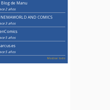
l Blog de Manu
ace 2 años
INEMAWORLD AND COMICS
ace 3 años
enComics
ace 5 años
arcus.es
ace 5 años
Mostrar todo