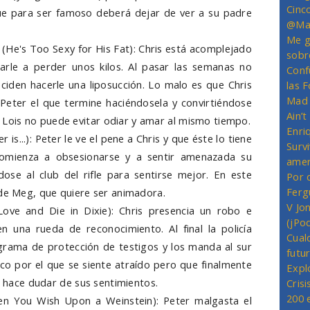
Cinc
que para ser famoso deberá dejar de ver a su padre
@Mas
Me g
(He's Too Sexy for His Fat): Chris está acomplejado
sobr
arle a perder unos kilos. Al pasar las semanas no
Conf
ciden hacerle una liposucción. Lo malo es que Chris
las 
Mad 
 Peter el que termine haciéndosela y convirtiéndose
Ain’
ois no puede evitar odiar y amar al mismo tiempo.
Enriq
 is...): Peter le ve el pene a Chris y que éste lo tiene
Survi
mienza a obsesionarse y a sentir amenazada su
amer
dose al club del rifle para sentirse mejor. En este
Por 
Ferg
 de Meg, que quiere ser animadora.
V Jo
ove and Die in Dixie): Chris presencia un robo e
(jPo
en una rueda de reconocimiento. Al final la policía
Cual
rograma de protección de testigos y los manda al sur
futu
ico por el que se siente atraído pero que finalmente
Expl
le hace dudar de sus sentimientos.
Crisi
200 
n You Wish Upon a Weinstein): Peter malgasta el