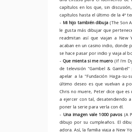
capítulos en los que, sin discusió
capítulos hasta el último de la 4ª 
-
Mi hijo también dibuja
(The Son Al
le gusta más dibujar que pertenec
readmitan así que viajan a New Y
acaban en un casino indio, donde pi
se hace pasar por indio y viaja al b
-
Que mienta si me muero
(If I'm D
de televisión "Gambel & Gambel" p
apelar a la "Fundación Haga-su-su
último deseo es que vuelvan a po
Chris no muere, Peter dice que es
a ejercer con tal, desatendiendo a 
poner la serie para verla con él.
-
Una imagen vale 1000 pavos
(A P
dibujo por su cumpleaños. El dibu
adora. Así, la familia viaja a New Y