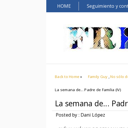
HOME
Seguimiento y con
Back to Home
»
Family Guy
,
No sólo 
La semana de... Padre de Familia (IV)
La semana de... Padre
Posted by : Dani López