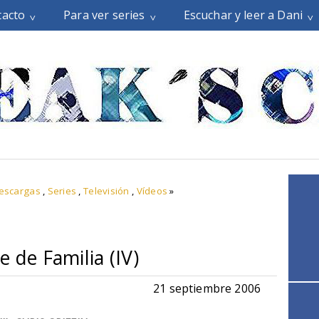
tacto
Para ver series
Escuchar y leer a Dani
descargas
,
Series
,
Televisión
,
Vídeos
»
 de Familia (IV)
21 septiembre 2006