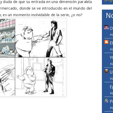
ay duda de que su entrada en una dimensión paralela
ermercado, donde se ve introducido en el mundo del
No
a
, es un momento inolvidable de la serie, ¿o no?
O
H
E
H
Y
H
U
H
E
H
P
H