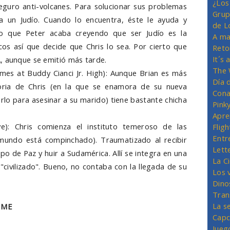
¿Los
eguro anti-volcanes. Para solucionar sus problemas
Grup
a un Judío. Cuando lo encuentra, éste le ayuda y
de L
o que Peter acaba creyendo que ser Judío es la
A ma
os así que decide que Chris lo sea. Por cierto que
Reto
It´s
, aunque se emitió más tarde.
The 
mes at Buddy Cianci Jr. High): Aunque Brian es más
Día 
storia de Chris (en la que se enamora de su nueva
Cona
zarlo para asesinar a su marido) tiene bastante chicha
Pink
Apre
e): Chris comienza el instituto temeroso de las
Flig
Entr
mundo está compinchado). Traumatizado al recibir
Lett
po de Paz y huir a Sudamérica. Allí se integra en una
La C
"civilizado". Bueno, no contaba con la llegada de su
Los 
Dino
Tran
La s
 ME
Capc
Jueg