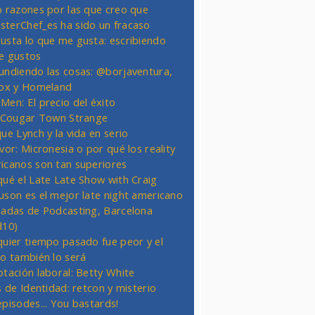
o razones por las que creo que
terChef_es ha sido un fracaso
usta lo que me gusta: escribiendo
e gustos
undiendo las cosas: @borjaventura,
Fox y Homeland
Men: El precio del éxito
t Cougar Town Strange
ue Lynch y la vida en serio
vor: Micronesia o por qué los reality
icanos son tan superiores
qué el Late Late Show with Craig
uson es el mejor late night americano
nadas de Podcasting, Barcelona
d10)
quier tiempo pasado fue peor y el
ro también lo será
otación laboral: Betty White
s de Identidad: retcon y misterio
episodes... You bastards!