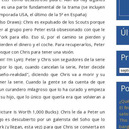
n, es una parte fundamental de la trama (se incluyen
temporada USA, el último de la 5ª en España):
so Draws): Chris es expulsado de los Scouts porque
er al grupo pero Peter está obsesionado con que le
Úl
ork para ello. Eso sí, por el camino se pierden y
erden el dinero y el coche. Para recuperarlos, Peter
osque con Chris para tener una visión.
Pr
yin' I'm Lyin): Peter y Chris son seguidores de la serie
or lo que, cuando cancelan la serie, Peter decide
eño-realidad", diciendo que Chris va a morir y su
ner la serie. Cuando la gente se da cuenta de que
Po
 un curandero milagroso que lo ha curado y empieza
su hijo, que lo único que quería era que volvieran a
¿Qué
El f
icture Is Worth 1,000 Bucks): Chris le da a Peter un
satis
jo es descubierto por un galerista del Soho que lo
This
bang
ork (y llegan, esta vez) para que Chris se convierta en