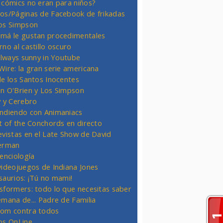
 cómics no eran para niños?
os/Páginas de Facebook de frikadas
os Simpson
má le gustan procedimentales
rno al castillo oscuro
 always sunny in Youtube
Wire: la gran serie americana
de los Santos Inocentes
n O'Brien y Los Simpson
y y Cerebro
ndiendo con Animaniacs
ht of the Conchords en directo
evistas en el Late Show de David
erman
ienciología
videojuegos de Indiana Jones
saurios: ¡Tú no mami!
sformers: todo lo que necesitas saber
emana de... Padre de Familia
om contra todos
os OnLine