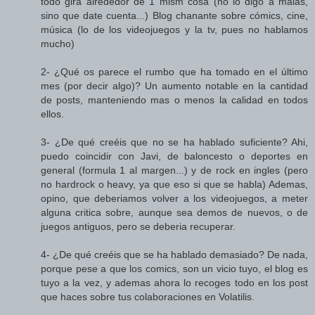
todo gira alrededor de 1 mism cosa (no lo digo a malas,
sino que date cuenta...) Blog chanante sobre cómics, cine,
música (lo de los videojuegos y la tv, pues no hablamos
mucho)
2- ¿Qué os parece el rumbo que ha tomado en el último
mes (por decir algo)? Un aumento notable en la cantidad
de posts, manteniendo mas o menos la calidad en todos
ellos.
3- ¿De qué creéis que no se ha hablado suficiente? Ahi,
puedo coincidir con Javi, de baloncesto o deportes en
general (formula 1 al margen...) y de rock en ingles (pero
no hardrock o heavy, ya que eso si que se habla) Ademas,
opino, que deberiamos volver a los videojuegos, a meter
alguna critica sobre, aunque sea demos de nuevos, o de
juegos antiguos, pero se deberia recuperar.
4- ¿De qué creéis que se ha hablado demasiado? De nada,
porque pese a que los comics, son un vicio tuyo, el blog es
tuyo a la vez, y ademas ahora lo recoges todo en los post
que haces sobre tus colaboraciones en Volatilis.