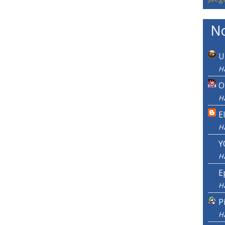
No
U
H
O
Ha
E
H
Y
H
E
H
P
H