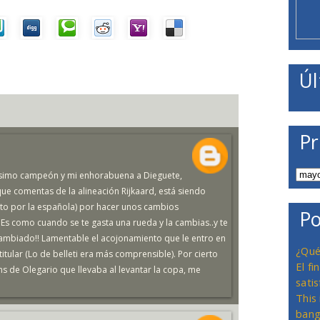
Úl
Pr
isimo campeón y mi enhorabuena a Dieguete,
que comentas de la alineación Rijkaard, está siendo
to por la española) por hacer unos cambios
Po
Es como cuando se te gasta una rueda y la cambias..y te
mbiado!! Lamentable el acojonamiento que le entro en
¿Qué
itular (Lo de belleti era más comprensible). Por cierto
El f
ns de Olegario que llevaba al levantar la copa, me
satis
This
bang