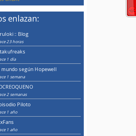
s enlazan:
ruloki :: Blog
ace 23 horas
takufreaks
ce 1 día
l mundo según Hopewell
ace 1 semana
OCREOQUENO
ace 2 semanas
pisodio Piloto
ace 1 año
ixFans
ace 1 año