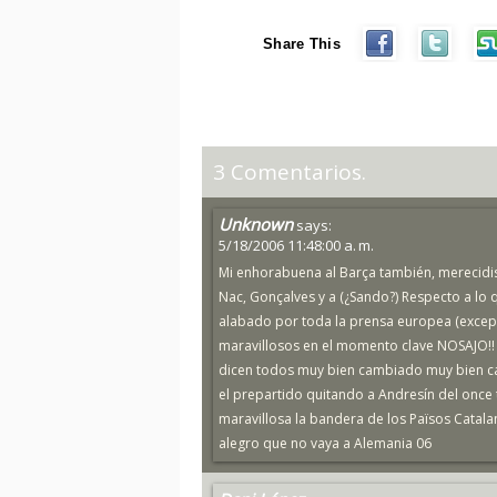
Share This
3 Comentarios.
Unknown
says:
5/18/2006 11:48:00 a. m.
Mi enhorabuena al Barça también, merecid
Nac, Gonçalves y a (¿Sando?) Respecto a lo 
alabado por toda la prensa europea (excep
maravillosos en el momento clave NOSAJO!! 
dicen todos muy bien cambiado muy bien ca
el prepartido quitando a Andresín del once t
maravillosa la bandera de los Països Catala
alegro que no vaya a Alemania 06