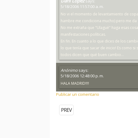
Dani López
says:
5/18/2006 11:57:00 a. m.
No vi el momento de levantamiento de copa 
hambre me condiciona mucho) pero me da un
No me extraña que "Ulagué" haga esas cosas
manifestaciones políticas.
En fin. En cuanto a lo que dices de los cambi
lo que tenía que sacar de inicio! Es como si 
todos dicen que qué buen cambio...
Anónimo
says:
5/18/2006 12:48:00 p. m.
HALA MADRID!!!!
Publicar un comentario
PREV