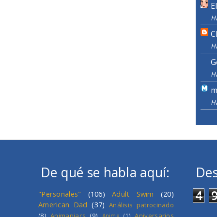
E
H
C
H
G
H
m
H
De qué se habla aquí:
Des
4
"Personales"
(106)
Adult Swim
(20)
American Dad
(37)
Análisis patrocinado
(8)
Animaniacs
(9)
Aniversarios
Anime
(1)