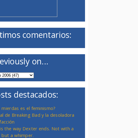
timos comentarios:
eviously on...
sts destacados:
 mierdas es el feminismo?
inal de Breaking Bad y la desoladora
facción
 is the way Dexter ends. Not with a
 but a whimper.