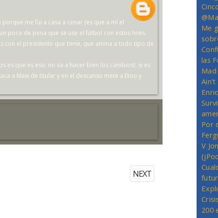
Cinc
@Mas
porque me fui a casa a cenar (es que a mí el
Me g
 poco de pena que se use el fútbol con estos fines.
sobr
 con el presidente que tiene, que anima a todo tipo de
Conf
las 
os es que es eso: no va a hacer bien los cambios!, si es
Mad 
saca a Maxi de titular y en el descanso mete a Etoo y
Ain’
Enriq
Survi
amer
Por 
Ferg
V Jo
(jPo
Cual
NEXT
futu
Expl
Crisi
200 