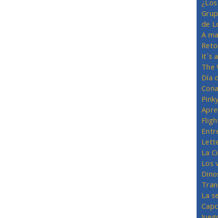
¿Los
Grup
de L
A ma
Reto
It´s
The 
Día 
Cona
Pink
Apre
Flig
Entr
Lett
La C
Los 
Dino
Tran
La s
Capc
Jueg