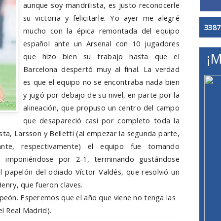
aunque soy mandrilista, es justo reconocerle
su victoria y felicitarle. Yo ayer me alegré
3387
mucho con la épica remontada del equipo
español ante un Arsenal con 10 jugadores
¡M
que hizo bien su trabajo hasta que el
Barcelona despertó muy al final. La verdad
es que el equipo no se encontraba nada bien
y jugó por debajo de su nivel, en parte por la
alineación, que propuso un centro del campo
que desapareció casi por completo toda la
esta, Larsson y Belletti (al empezar la segunda parte,
te, respectivamente) el equipo fue tomando
ó imponiéndose por 2-1, terminando gustándose
l papelón del odiado Víctor Valdés, que resolvió un
nry, que fueron claves.
ampeón. Esperemos que el año que viene no tenga las
el Real Madrid).