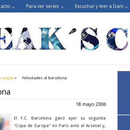
tacto
Para ver series
Escuchar y leer a Dani
scargas
»
Felicidades al Barcelona
ona
18 mayo 2006
El F.C. Barcelona ganó ayer su segunda
"Copa de Europa" en París ante el Arsenal y,