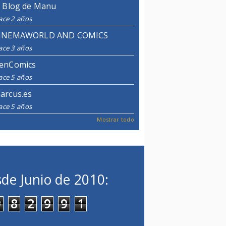
l Blog de Manu
ace 2 años
INEMAWORLD AND COMICS
ace 3 años
enComics
ace 5 años
arcus.es
ace 5 años
Mostrar todo
de Junio de 2010:
9
8
2
9
9
1