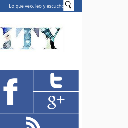
Lo que veo, leo y escucho