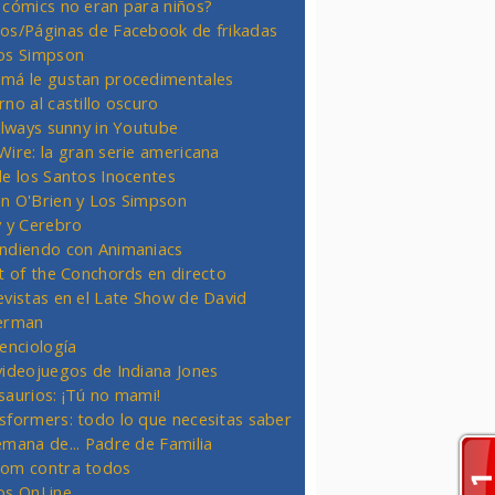
 cómics no eran para niños?
os/Páginas de Facebook de frikadas
os Simpson
má le gustan procedimentales
rno al castillo oscuro
 always sunny in Youtube
Wire: la gran serie americana
de los Santos Inocentes
n O'Brien y Los Simpson
y y Cerebro
ndiendo con Animaniacs
ht of the Conchords en directo
evistas en el Late Show de David
erman
ienciología
videojuegos de Indiana Jones
saurios: ¡Tú no mami!
sformers: todo lo que necesitas saber
emana de... Padre de Familia
om contra todos
os OnLine