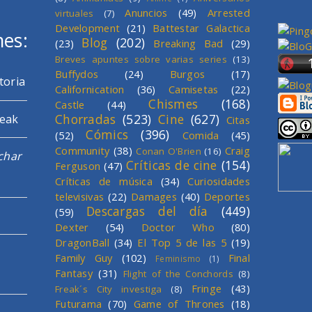
Anuncios
(49)
Arrested
virtuales
(7)
Development
(21)
Battestar Galactica
mes:
Blog
(202)
(23)
Breaking Bad
(29)
Breves apuntes sobre varias series
(13)
Buffydos
(24)
Burgos
(17)
toria
Californication
(36)
Camisetas
(22)
Chismes
(168)
Castle
(44)
Chorradas
(523)
Cine
(627)
reak
Citas
Cómics
(396)
(52)
Comida
(45)
Community
(38)
Craig
Conan O'Brien
(16)
char
Críticas de cine
(154)
Ferguson
(47)
Críticas de música
(34)
Curiosidades
televisivas
(22)
Damages
(40)
Deportes
Descargas del día
(449)
(59)
Dexter
(54)
Doctor Who
(80)
DragonBall
(34)
El Top 5 de las 5
(19)
Family Guy
(102)
Final
Feminismo
(1)
Fantasy
(31)
Flight of the Conchords
(8)
Fringe
(43)
Freak´s City investiga
(8)
Futurama
(70)
Game of Thrones
(18)