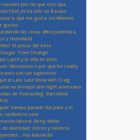
o razones por las que creo que
terChef_es ha sido un fracaso
usta lo que me gusta: escribiendo
e gustos
undiendo las cosas: @borjaventura,
Fox y Homeland
Men: El precio del éxito
t Cougar Town Strange
ue Lynch y la vida en serio
vor: Micronesia o por qué los reality
icanos son tan superiores
qué el Late Late Show with Craig
uson es el mejor late night americano
nadas de Podcasting, Barcelona
d10)
quier tiempo pasado fue peor y el
ro también lo será
otación laboral: Betty White
s de Identidad: retcon y misterio
episodes... You bastards!