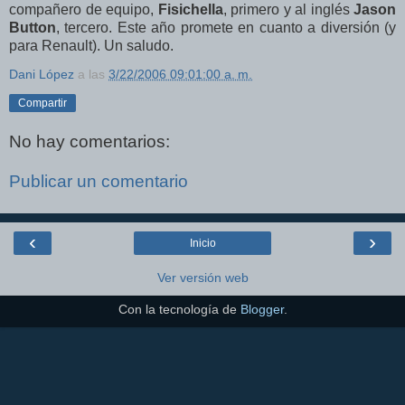
compañero de equipo,
Fisichella
, primero y al inglés
Jason
Button
, tercero. Este año promete en cuanto a diversión (y
para Renault). Un saludo.
Dani López
a las
3/22/2006 09:01:00 a. m.
Compartir
No hay comentarios:
Publicar un comentario
‹
›
Inicio
Ver versión web
Con la tecnología de
Blogger
.