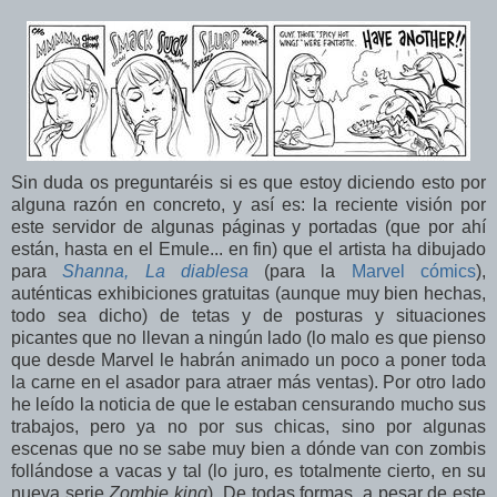
Sin duda os preguntaréis si es que estoy diciendo esto por
alguna razón en concreto, y así es: la reciente visión por
este servidor de algunas páginas y portadas (que por ahí
están, hasta en el Emule... en fin) que el artista ha dibujado
para
Shanna, La diablesa
(para la
Marvel cómics
),
auténticas exhibiciones gratuitas (aunque muy bien hechas,
todo sea dicho) de tetas y de posturas y situaciones
picantes que no llevan a ningún lado (lo malo es que pienso
que desde Marvel le habrán animado un poco a poner toda
la carne en el asador para atraer más ventas). Por otro lado
he leído la noticia de que le estaban censurando mucho sus
trabajos, pero ya no por sus chicas, sino por algunas
escenas que no se sabe muy bien a dónde van con zombis
follándose a vacas y tal (lo juro, es totalmente cierto, en su
nueva serie
Zombie king
). De todas formas, a pesar de este