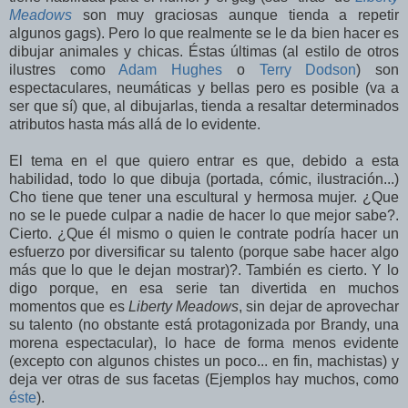
Meadows
son muy graciosas aunque tienda a repetir
algunos gags). Pero lo que realmente se le da bien hacer es
dibujar animales y chicas. Éstas últimas (al estilo de otros
ilustres como
Adam Hughes
o
Terry Dodson
) son
espectaculares, neumáticas y bellas pero es posible (va a
ser que sí) que, al dibujarlas, tienda a resaltar determinados
atributos hasta más allá de lo evidente.
El tema en el que quiero entrar es que, debido a esta
habilidad, todo lo que dibuja (portada, cómic, ilustración...)
Cho tiene que tener una escultural y hermosa mujer. ¿Que
no se le puede culpar a nadie de hacer lo que mejor sabe?.
Cierto. ¿Que él mismo o quien le contrate podría hacer un
esfuerzo por diversificar su talento (porque sabe hacer algo
más que lo que le dejan mostrar)?. También es cierto. Y lo
digo porque, en esa serie tan divertida en muchos
momentos que es
Liberty Meadows
, sin dejar de aprovechar
su talento (no obstante está protagonizada por Brandy, una
morena espectacular), lo hace de forma menos evidente
(excepto con algunos chistes un poco... en fin, machistas) y
deja ver otras de sus facetas (Ejemplos hay muchos, como
éste
).