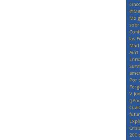
Cinc
@Mas
Me g
sobr
Conf
las 
Mad 
Ain’
Enriq
Survi
amer
Por 
Ferg
V Jo
(jPo
Cual
futu
Expl
Crisi
200 