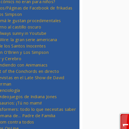
 cómics no eran para niños?
os/Páginas de Facebook de frikadas
os Simpson
má le gustan procedimentales
rno al castillo oscuro
 always sunny in Youtube
Wire: la gran serie americana
de los Santos Inocentes
n O'Brien y Los Simpson
y y Cerebro
ndiendo con Animaniacs
ht of the Conchords en directo
evistas en el Late Show de David
erman
ienciología
videojuegos de Indiana Jones
saurios: ¡Tú no mami!
sformers: todo lo que necesitas saber
emana de... Padre de Familia
om contra todos
os OnLine