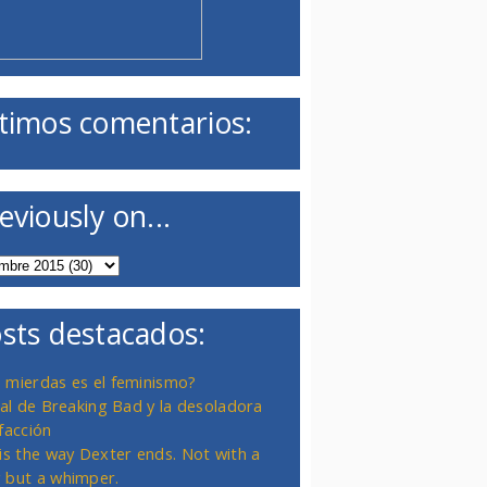
timos comentarios:
eviously on...
sts destacados:
 mierdas es el feminismo?
inal de Breaking Bad y la desoladora
facción
 is the way Dexter ends. Not with a
 but a whimper.