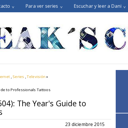
tacto
Para ver series
Escuchar y leer a Dani
ternet
,
Series
,
Televisión
»
ide to Professionals Tattoos
604): The Year's Guide to
s
23 diciembre 2015