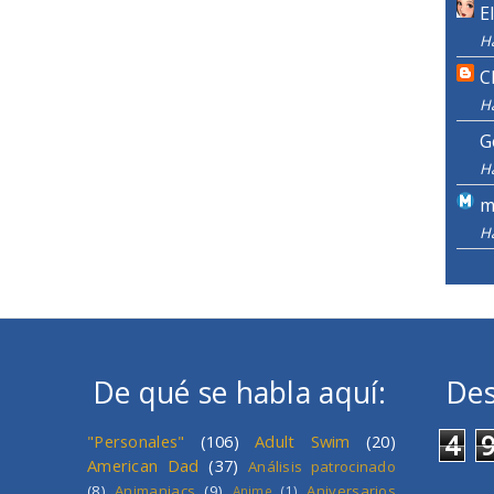
E
H
C
H
G
H
m
H
De qué se habla aquí:
Des
4
"Personales"
(106)
Adult Swim
(20)
American Dad
(37)
Análisis patrocinado
(8)
Animaniacs
(9)
Aniversarios
Anime
(1)