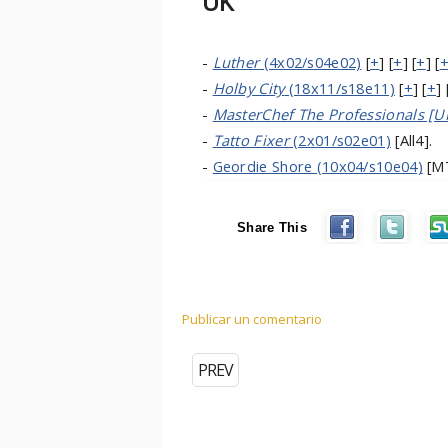
UK
-
Luther
(4x02/s04e02)
[
+
] [
+
] [
+
] [
-
Holby City
(18x11/s18e11)
[
+
] [
+
] 
-
MasterChef The Professionals [U
-
Tatto Fixer
(2x01/s02e01)
[All4].
-
Geordie Shore (10x04/s10e04)
[MT
Share This
Publicar un comentario
PREV