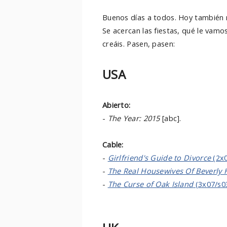
Buenos días a todos. Hoy también r
Se acercan las fiestas, qué le vamo
creáis. Pasen, pasen:
USA
Abierto:
-
The Year: 2015
[abc].
Cable:
-
Girlfriend's Guide to Divorce
(2x0
-
The Real Housewives Of Beverly H
-
The Curse of Oak Island
(3x07/s0