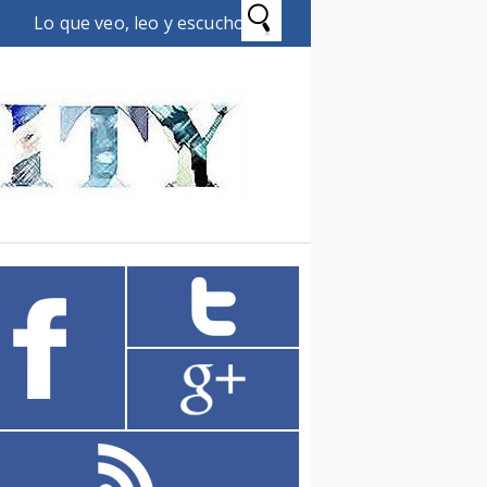
Lo que veo, leo y escucho