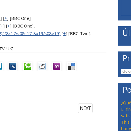
+
] [
+
] [BBC One].
[
+
] [
+
] [BBC One].
Úl
K]
(8x17/s08e17-8x19/s08e19)
[
+
] [BBC Two].
V UK].
Pr
Po
¿Qué
NEXT
El f
satis
This
bang