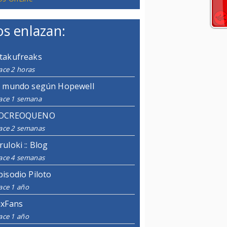
s enlazan:
takufreaks
ace 2 horas
l mundo según Hopewell
ace 1 semana
OCREOQUENO
ace 2 semanas
ruloki :: Blog
ace 4 semanas
pisodio Piloto
ace 1 año
ixFans
ace 1 año