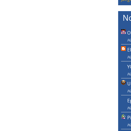
No
O
H
E
H
Y
H
U
H
E
H
P
H