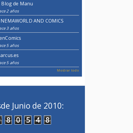
l Blog de Manu
ace 2 años
INEMAWORLD AND COMICS
ace 3 años
enComics
ace 5 años
arcus.es
ace 5 años
Mostrar todo
de Junio de 2010:
9
8
0
5
4
8