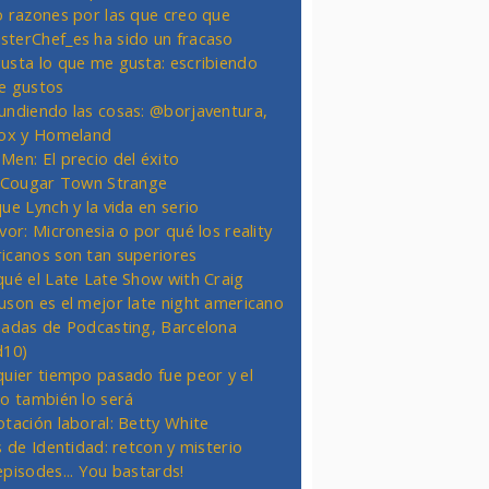
o razones por las que creo que
terChef_es ha sido un fracaso
usta lo que me gusta: escribiendo
e gustos
undiendo las cosas: @borjaventura,
Fox y Homeland
Men: El precio del éxito
t Cougar Town Strange
ue Lynch y la vida en serio
vor: Micronesia o por qué los reality
icanos son tan superiores
qué el Late Late Show with Craig
uson es el mejor late night americano
nadas de Podcasting, Barcelona
d10)
quier tiempo pasado fue peor y el
ro también lo será
otación laboral: Betty White
s de Identidad: retcon y misterio
episodes... You bastards!