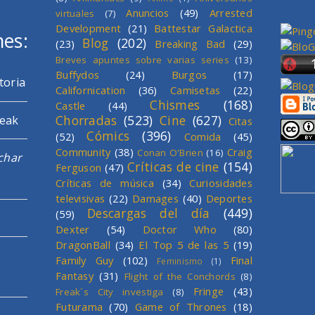
Anuncios
(49)
Arrested
virtuales
(7)
Development
(21)
Battestar Galactica
mes:
Blog
(202)
(23)
Breaking Bad
(29)
Breves apuntes sobre varias series
(13)
Buffydos
(24)
Burgos
(17)
toria
Californication
(36)
Camisetas
(22)
Chismes
(168)
Castle
(44)
Chorradas
(523)
Cine
(627)
reak
Citas
Cómics
(396)
(52)
Comida
(45)
Community
(38)
Craig
Conan O'Brien
(16)
char
Críticas de cine
(154)
Ferguson
(47)
Críticas de música
(34)
Curiosidades
televisivas
(22)
Damages
(40)
Deportes
Descargas del día
(449)
(59)
Dexter
(54)
Doctor Who
(80)
DragonBall
(34)
El Top 5 de las 5
(19)
Family Guy
(102)
Final
Feminismo
(1)
Fantasy
(31)
Flight of the Conchords
(8)
Fringe
(43)
Freak´s City investiga
(8)
Futurama
(70)
Game of Thrones
(18)