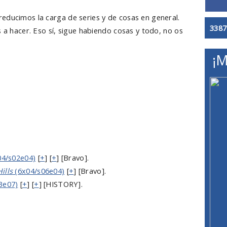
educimos la carga de series y de cosas en general.
3387
s a hacer. Eso sí, sigue habiendo cosas y todo, no os
¡M
4/s02e04)
[
+
] [
+
] [Bravo].
ills
(6x04/s06e04)
[
+
] [Bravo].
3e07)
[
+
] [
+
] [HISTORY].