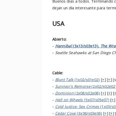
Buenos días a todos. Terminando co
dejan un día interesante para term
USA
Abierto:
-
Hannibal
(3x13/s03e13),
The Wra
-
Seattle Seahawks at San Diego C
Cable:
-
Blunt Talk
(1x02/s01e02)
[
+
] [
+
] [
-
Survivor's Remorse
(2x02/s02e02
-
Dominion
(2x08/s02e08)
[
+
] [
+
] [
-
Hell on Wheels
(5x07/s05e07)
[
+
]
-
Cold Justice: Sex Crimes
(1x05/s0
-
Cedar Cove
(3x06/s03e06)
[
+
] [
+
] 