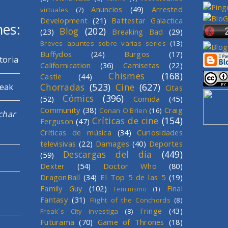
Anuncios
(49)
Arrested
virtuales
(7)
Development
(21)
Battestar Galactica
mes:
Blog
(202)
(23)
Breaking Bad
(29)
Breves apuntes sobre varias series
(13)
Buffydos
(24)
Burgos
(17)
toria
Californication
(36)
Camisetas
(22)
Chismes
(168)
Castle
(44)
Chorradas
(523)
Cine
(627)
reak
Citas
Cómics
(396)
(52)
Comida
(45)
Community
(38)
Craig
Conan O'Brien
(16)
char
Críticas de cine
(154)
Ferguson
(47)
Críticas de música
(34)
Curiosidades
televisivas
(22)
Damages
(40)
Deportes
Descargas del día
(449)
(59)
Dexter
(54)
Doctor Who
(80)
DragonBall
(34)
El Top 5 de las 5
(19)
Family Guy
(102)
Final
Feminismo
(1)
Fantasy
(31)
Flight of the Conchords
(8)
Fringe
(43)
Freak´s City investiga
(8)
Futurama
(70)
Game of Thrones
(18)