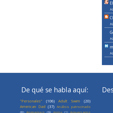
E
H
C
H
G
H
m
H
De qué se habla aquí:
Des
"Personales"
(106)
Adult Swim
(20)
American Dad
(37)
Análisis patrocinado
(8)
Animaniacs
(9)
Aniversarios
Anime
(1)