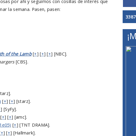
sas por ahí y seguimos con cosillas de interés que
inar la semana. Pasen, pasen:
3387
¡M
th of the Lamb
[
+
] [
+
] [
+
] [NBC].
hargers
[CBS].
starz].
)
[
+
] [
+
] [starz].
+
] [SyFy].
 [
+
] [
+
] [amc].
1e05)
[
+
] [TNT DRAMA].
[
+
] [
+
] [Hallmark].