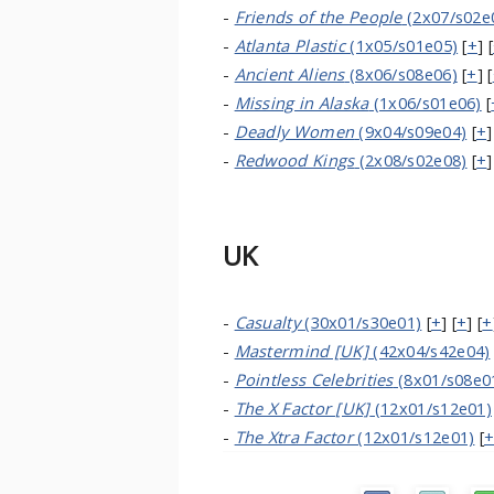
-
Friends of the People
(2x07/s02e
-
Atlanta Plastic
(1x05/s01e05)
[
+
] [
-
Ancient Aliens
(8x06/s08e06)
[
+
] [
-
Missing in Alaska
(1x06/s01e06)
[
-
Deadly Women
(9x04/s09e04)
[
+
]
-
Redwood Kings
(2x08/s02e08)
[
+
]
UK
-
Casualty
(30x01/s30e01)
[
+
] [
+
] [
+
-
Mastermind [UK]
(42x04/s42e04)
-
Pointless Celebrities
(8x01/s08e0
-
The X Factor [UK]
(12x01/s12e01)
-
The Xtra Factor
(12x01/s12e01)
[