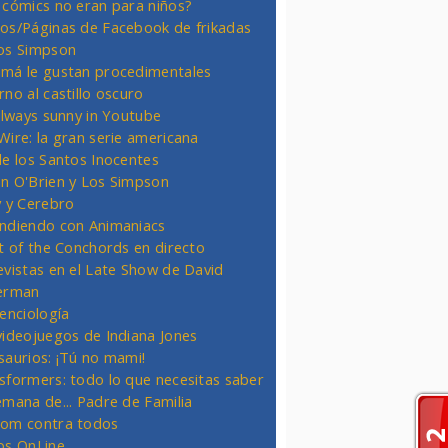
 cómics no eran para niños?
os/Páginas de Facebook de frikadas
os Simpson
má le gustan procedimentales
rno al castillo oscuro
 always sunny in Youtube
Wire: la gran serie americana
de los Santos Inocentes
n O'Brien y Los Simpson
y y Cerebro
ndiendo con Animaniacs
ht of the Conchords en directo
evistas en el Late Show de David
erman
ienciología
videojuegos de Indiana Jones
saurios: ¡Tú no mami!
sformers: todo lo que necesitas saber
emana de... Padre de Familia
om contra todos
os OnLine