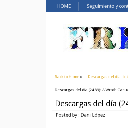
HOME
Seguimiento y con
Back to Home
»
Descargas del día
,
In
Descargas del día (2489): A Wrath Casua
Descargas del día (2
Posted by : Dani López