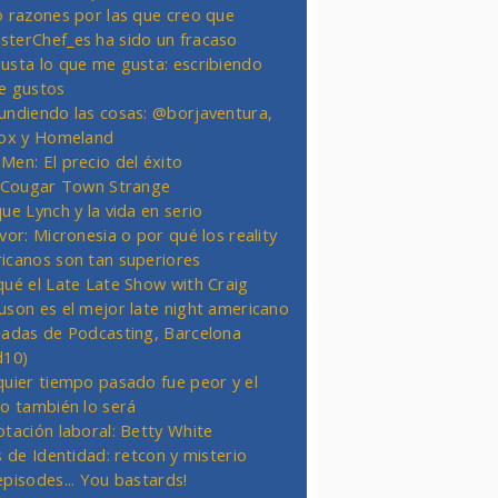
o razones por las que creo que
terChef_es ha sido un fracaso
usta lo que me gusta: escribiendo
e gustos
undiendo las cosas: @borjaventura,
Fox y Homeland
Men: El precio del éxito
t Cougar Town Strange
ue Lynch y la vida en serio
vor: Micronesia o por qué los reality
icanos son tan superiores
qué el Late Late Show with Craig
uson es el mejor late night americano
nadas de Podcasting, Barcelona
d10)
quier tiempo pasado fue peor y el
ro también lo será
otación laboral: Betty White
s de Identidad: retcon y misterio
episodes... You bastards!