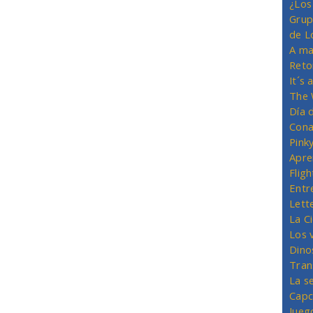
¿Los
Grup
de L
A ma
Reto
It´s
The 
Día 
Cona
Pink
Apre
Flig
Entr
Lett
La C
Los 
Dino
Tran
La s
Capc
Jueg