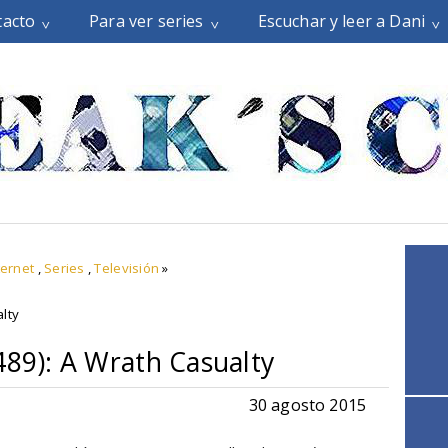
tacto
Para ver series
Escuchar y leer a Dani
ternet
,
Series
,
Televisión
»
lty
489): A Wrath Casualty
30 agosto 2015