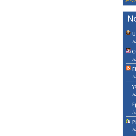
No
U
Ha
O
Ha
E
H
Y
H
E
H
P
H