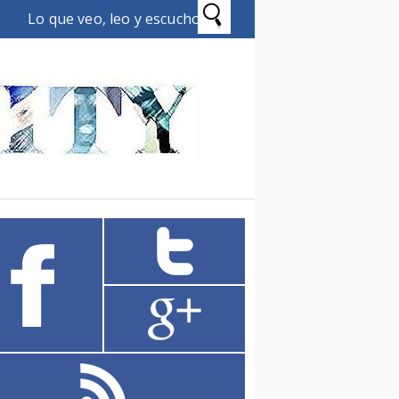
Lo que veo, leo y escucho