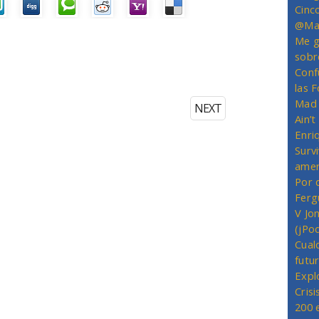
Cinc
@Mas
Me g
sobr
Conf
las 
Mad 
NEXT
Ain’
Enriq
Survi
amer
Por 
Ferg
V Jo
(jPo
Cual
futu
Expl
Crisi
200 