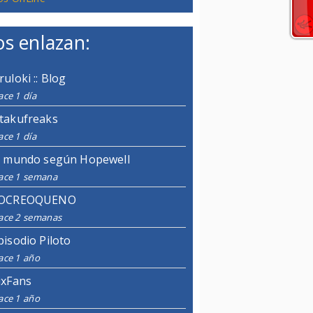
s enlazan:
ruloki :: Blog
ce 1 día
takufreaks
ce 1 día
l mundo según Hopewell
ace 1 semana
OCREOQUENO
ace 2 semanas
pisodio Piloto
ace 1 año
ixFans
ace 1 año