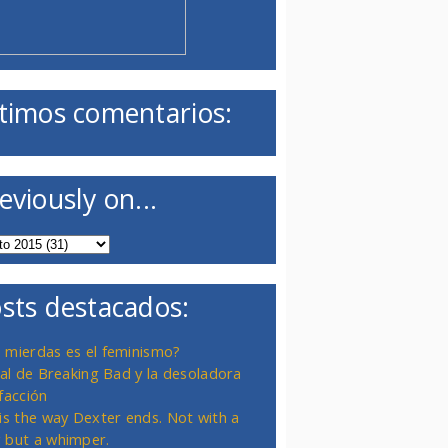
timos comentarios:
eviously on...
sts destacados:
 mierdas es el feminismo?
inal de Breaking Bad y la desoladora
facción
 is the way Dexter ends. Not with a
 but a whimper.