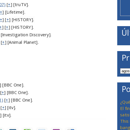
07)
[
+
] [truTV].
+
] [Lifetime].
+
] [
+
] [HISTORY].
+
] [
+
] [HISTORY].
Úl
 [Investigation Discovery].
 [
+
] [Animal Planet].
Pr
] [BBC One].
Po
[
+
] [BBC One].
1)
[
+
] [BBC One].
¿Qué
[
+
] [itv].
El f
satis
+
] [itv].
This
bang