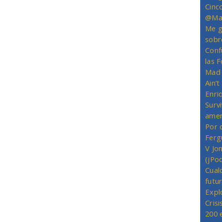
Cinc
@Mas
Me g
sobr
Conf
las 
Mad 
Ain’
Enriq
Survi
amer
Por 
Ferg
V Jo
(jPo
Cual
futu
Expl
Crisi
200 