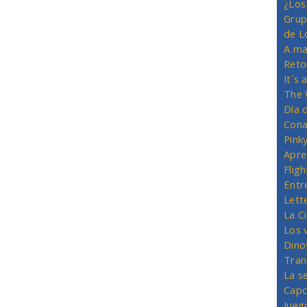
¿Los
Grup
de L
A ma
Reto
It´s
The 
Día 
Cona
Pink
Apre
Flig
Entr
Lett
La C
Los 
Dino
Tran
La s
Capc
Jueg