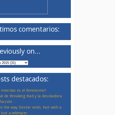
timos comentarios:
eviously on...
sts destacados:
 mierdas es el feminismo?
inal de Breaking Bad y la desoladora
facción
 is the way Dexter ends. Not with a
 but a whimper.