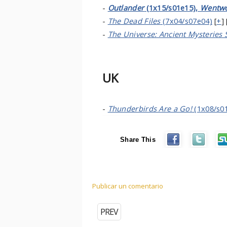
-
Outlander
(1x15/s01e15),
Wentwo
-
The Dead Files
(7x04/s07e04)
[
+
] 
-
The Universe: Ancient Mysteries 
UK
-
Thunderbirds Are a Go!
(1x08/s0
Share This
Publicar un comentario
PREV