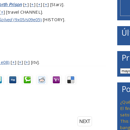
rth Prison
[
+
] [
+
] [
+
] [
+
] [Starz].
[
+
] [travel CHANNEL].
Solved
(9x05/s09e05)
[HISTORY].
Úl
Pr
1e08)
[
+
] [
+
] [
+
] [itv].
Po
¿Qué
El f
satis
NEXT
This
bang