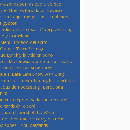
o razones por las que creo que
terChef_es ha sido un fracaso
usta lo que me gusta: escribiendo
e gustos
undiendo las cosas: @borjaventura,
Fox y Homeland
Men: El precio del éxito
t Cougar Town Strange
ue Lynch y la vida en serio
vor: Micronesia o por qué los reality
icanos son tan superiores
qué el Late Late Show with Craig
uson es el mejor late night americano
nadas de Podcasting, Barcelona
d10)
quier tiempo pasado fue peor y el
ro también lo será
otación laboral: Betty White
s de Identidad: retcon y misterio
episodes... You bastards!