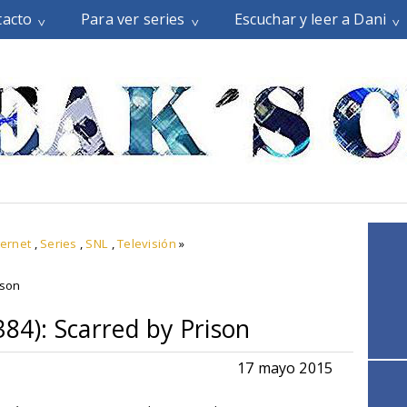
tacto
Para ver series
Escuchar y leer a Dani
ternet
,
Series
,
SNL
,
Televisión
»
ison
384): Scarred by Prison
17 mayo 2015