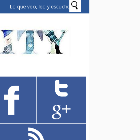
Lo que veo, leo y escucho