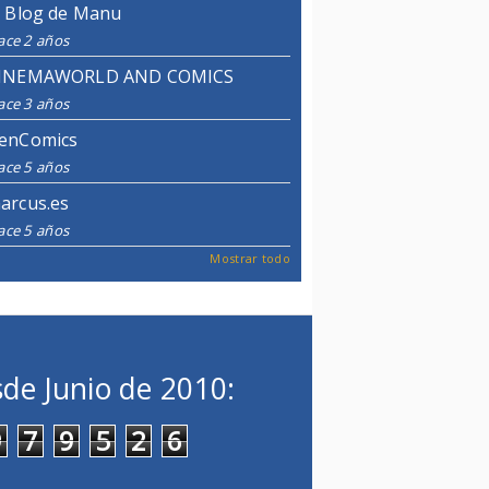
l Blog de Manu
ace 2 años
INEMAWORLD AND COMICS
ace 3 años
enComics
ace 5 años
arcus.es
ace 5 años
Mostrar todo
de Junio de 2010:
9
7
9
5
2
6