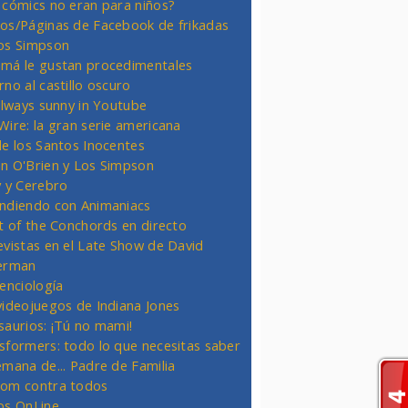
 cómics no eran para niños?
os/Páginas de Facebook de frikadas
os Simpson
má le gustan procedimentales
rno al castillo oscuro
 always sunny in Youtube
Wire: la gran serie americana
de los Santos Inocentes
n O'Brien y Los Simpson
y y Cerebro
ndiendo con Animaniacs
ht of the Conchords en directo
evistas en el Late Show de David
erman
ienciología
videojuegos de Indiana Jones
saurios: ¡Tú no mami!
sformers: todo lo que necesitas saber
emana de... Padre de Familia
om contra todos
os OnLine