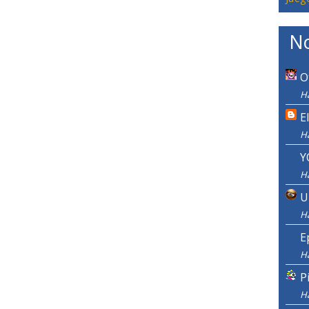
No
O
H
E
H
Y
H
U
H
E
H
P
H