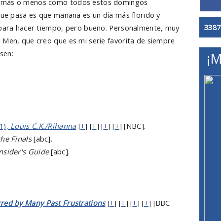
s más o menos como todos estos domingos
 que pasa es que mañana es un día más florido y
3387
y para hacer tiempo, pero bueno. Personalmente, muy
 Men, que creo que es mi serie favorita de siempre
sen:
¡M
1),
Louis C.K./Rihanna
[
+
] [
+
] [
+
] [
+
] [NBC].
he Finals
[abc].
nsider's Guide
[abc].
rred by Many Past Frustrations
[
+
] [
+
] [
+
] [
+
] [BBC