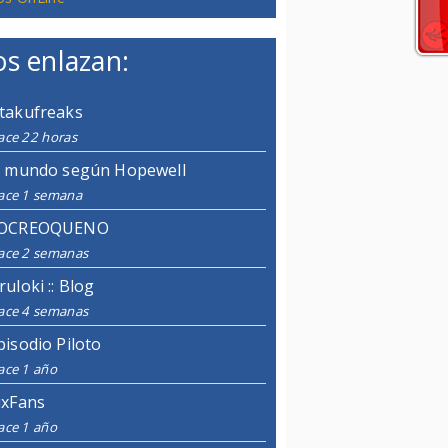
s enlazan:
takufreaks
ace 22 horas
l mundo según Hopewell
ace 1 semana
OCREOQUENO
ace 2 semanas
ruloki :: Blog
ace 4 semanas
pisodio Piloto
ace 1 año
ixFans
ace 1 año