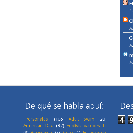
E
H
C
H
G
H
m
H
De qué se habla aquí:
Des
4
"Personales"
(106)
Adult Swim
(20)
American Dad
(37)
Análisis patrocinado
(8)
Animaniacs
(9)
Aniversarios
Anime
(1)