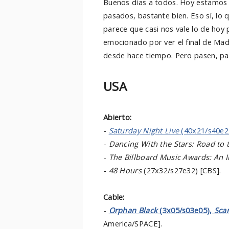
Buenos días a todos. Hoy estamo
pasados, bastante bien. Eso sí, lo
parece que casi nos vale lo de ho
emocionado por ver el final de Mad
desde hace tiempo. Pero pasen, pa
USA
Abierto:
-
Saturday Night Live
(40x21/s40e2
-
Dancing With the Stars: Road to t
-
The Billboard Music Awards: An I
-
48 Hours
(27x32/s27e32) [CBS].
Cable:
-
Orphan Black
(3x05/s03e05),
Sca
America/SPACE].