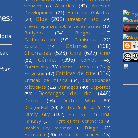
Anuncios
(49)
Arrested
virtuales
(7)
Development
(21)
Battestar Galactica
mes:
Blog
(202)
(23)
Breaking Bad
(29)
Breves apuntes sobre varias series
(13)
Buffydos
(24)
Burgos
(17)
toria
Californication
(36)
Camisetas
(22)
Chismes
(168)
Castle
(44)
Chorradas
(523)
Cine
(627)
reak
Citas
Cómics
(396)
(52)
Comida
(45)
Community
(38)
Craig
Conan O'Brien
(16)
char
Críticas de cine
(154)
Ferguson
(47)
Críticas de música
(34)
Curiosidades
televisivas
(22)
Damages
(40)
Deportes
Descargas del día
(449)
(59)
Dexter
(54)
Doctor Who
(80)
DragonBall
(34)
El Top 5 de las 5
(19)
Family Guy
(102)
Final
Feminismo
(1)
Fantasy
(31)
Flight of the Conchords
(8)
Fringe
(43)
Freak´s City investiga
(8)
Futurama
(70)
Game of Thrones
(18)