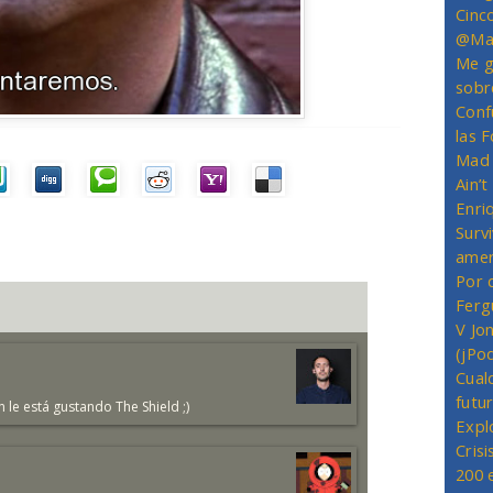
Cinc
@Mas
Me g
sobr
Conf
las 
Mad 
Ain’
Enriq
Survi
amer
Por 
Ferg
V Jo
(jPo
Cual
futu
n le está gustando The Shield ;)
Expl
Crisi
200 