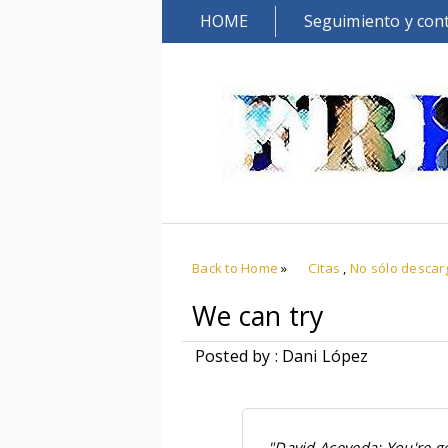
HOME
Seguimiento y con
Back to Home
»
Citas
,
No sólo descar
We can try
Posted by : Dani López
"David Aceveda: You're g