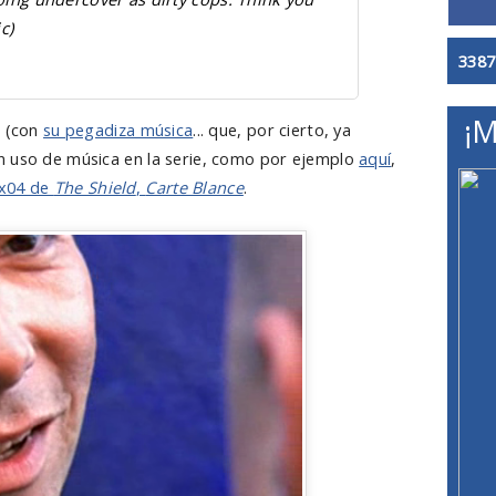
c)
3387
¡M
a (con
su pegadiza música
... que, por cierto, ya
n uso de música en la serie, como por ejemplo
aquí
,
x04 de
The Shield
,
Carte Blance
.