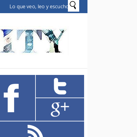
Lo que veo, leo y escucho