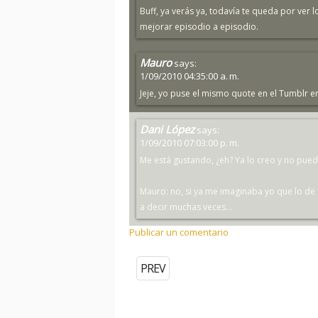
Buff, ya verás ya, todavía te queda por ver l
mejorar episodio a episodio.
Mauro
says:
1/09/2010 04:35:00 a. m.
Jeje, yo puse el mismo quote en el Tumblr en 
Dani López
says:
1/09/2010 07:03:00 p. m.
Me está gustando, ¿eh? Ya lo creo y no pue
Mauro: no, si ya me imaginaba yo que lo de 
a decir muchas veces...
Publicar un comentario
PREV