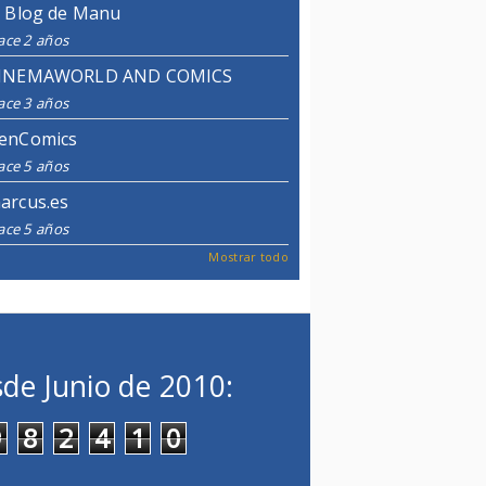
l Blog de Manu
ace 2 años
INEMAWORLD AND COMICS
ace 3 años
enComics
ace 5 años
arcus.es
ace 5 años
Mostrar todo
de Junio de 2010:
9
8
2
4
1
0