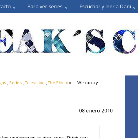
tacto
Para ver series
Escuchar y leer a Dani
gas
,
Series
,
Televisión
,
The Shield
»
We can try
08 enero 2010
oing undercover as dirty cops. Think you