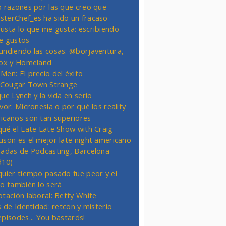
o razones por las que creo que
terChef_es ha sido un fracaso
usta lo que me gusta: escribiendo
e gustos
undiendo las cosas: @borjaventura,
Fox y Homeland
Men: El precio del éxito
t Cougar Town Strange
ue Lynch y la vida en serio
vor: Micronesia o por qué los reality
icanos son tan superiores
qué el Late Late Show with Craig
uson es el mejor late night americano
nadas de Podcasting, Barcelona
d10)
quier tiempo pasado fue peor y el
ro también lo será
otación laboral: Betty White
s de Identidad: retcon y misterio
episodes... You bastards!