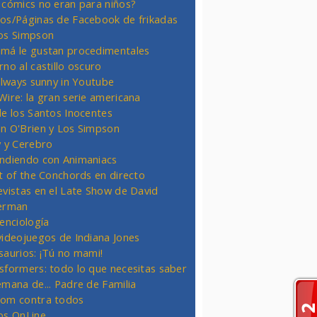
 cómics no eran para niños?
os/Páginas de Facebook de frikadas
os Simpson
má le gustan procedimentales
rno al castillo oscuro
 always sunny in Youtube
Wire: la gran serie americana
de los Santos Inocentes
n O'Brien y Los Simpson
y y Cerebro
ndiendo con Animaniacs
ht of the Conchords en directo
evistas en el Late Show de David
erman
ienciología
videojuegos de Indiana Jones
saurios: ¡Tú no mami!
sformers: todo lo que necesitas saber
emana de... Padre de Familia
om contra todos
os OnLine