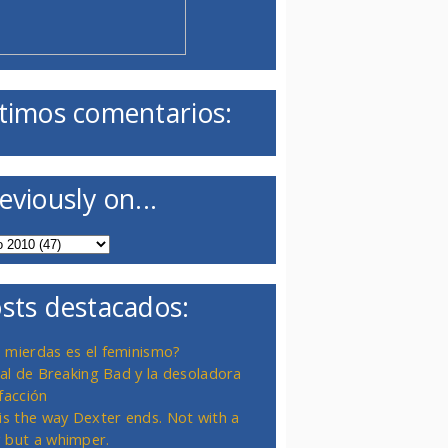
timos comentarios:
eviously on...
sts destacados:
 mierdas es el feminismo?
inal de Breaking Bad y la desoladora
facción
 is the way Dexter ends. Not with a
 but a whimper.