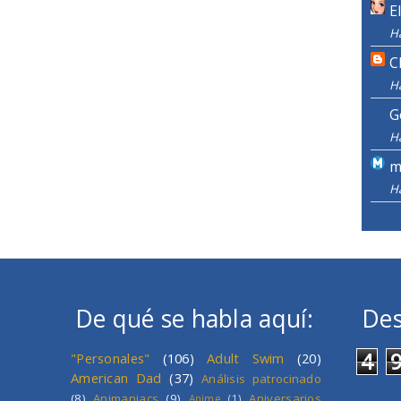
E
H
C
H
G
H
m
H
De qué se habla aquí:
Des
4
"Personales"
(106)
Adult Swim
(20)
American Dad
(37)
Análisis patrocinado
(8)
Animaniacs
(9)
Aniversarios
Anime
(1)