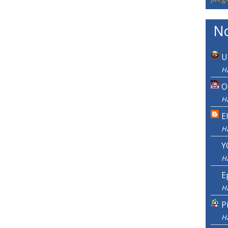
No
U
H
O
H
E
H
Y
H
E
H
P
H