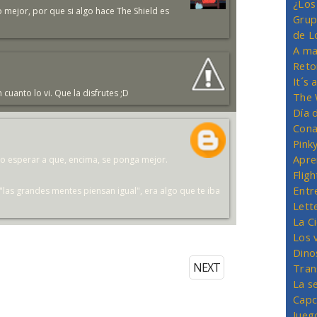
¿Los
o mejor, por que si algo hace The Shield es
Grup
de L
A ma
Reto
It´s
cuanto lo vi. Que la disfrutes ;D
The 
Día 
Cona
Pink
Apre
do esperar a que, encima, se ponga mejor.
Flig
Entr
"las grandes mentes piensan igual", era algo que te iba
Lett
La C
Los 
Dino
NEXT
Tran
La s
Capc
Jueg