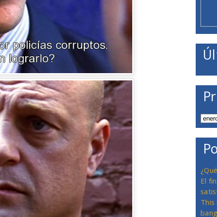
Úl
Pr
Po
¿Qué
El f
satis
This
bang