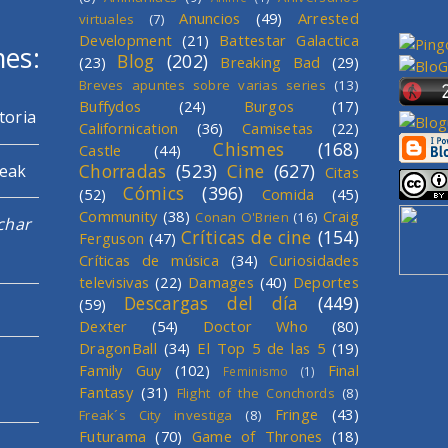
Anuncios
(49)
Arrested
virtuales
(7)
Development
(21)
Battestar Galactica
mes:
Blog
(202)
(23)
Breaking Bad
(29)
Breves apuntes sobre varias series
(13)
Buffydos
(24)
Burgos
(17)
toria
Californication
(36)
Camisetas
(22)
Chismes
(168)
Castle
(44)
Chorradas
(523)
Cine
(627)
reak
Citas
Cómics
(396)
(52)
Comida
(45)
Community
(38)
Craig
Conan O'Brien
(16)
char
Críticas de cine
(154)
Ferguson
(47)
Críticas de música
(34)
Curiosidades
televisivas
(22)
Damages
(40)
Deportes
Descargas del día
(449)
(59)
Dexter
(54)
Doctor Who
(80)
DragonBall
(34)
El Top 5 de las 5
(19)
Family Guy
(102)
Final
Feminismo
(1)
Fantasy
(31)
Flight of the Conchords
(8)
Fringe
(43)
Freak´s City investiga
(8)
Futurama
(70)
Game of Thrones
(18)