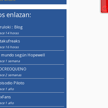
s enlazan:
ruloki :: Blog
ace 14 horas
takufreaks
ace 16 horas
l mundo según Hopewell
ace 1 semana
OCREOQUENO
ace 2 semanas
pisodio Piloto
ace 1 año
ixFans
ace 1 año