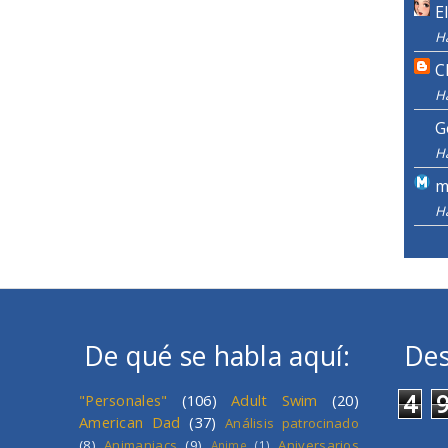
E
H
C
H
G
H
m
H
De qué se habla aquí:
Des
4
"Personales"
(106)
Adult Swim
(20)
American Dad
(37)
Análisis patrocinado
(8)
Animaniacs
(9)
Aniversarios
Anime
(1)