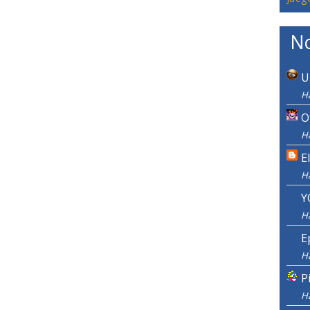
No
U
Ha
O
Ha
E
H
Y
H
E
H
P
H