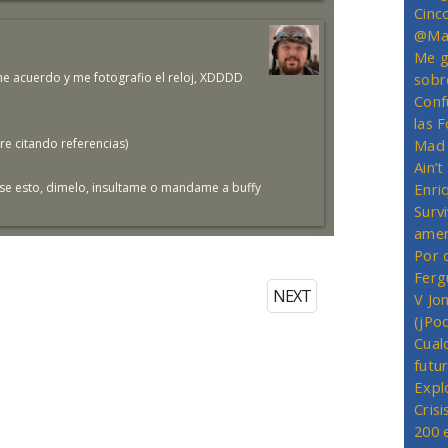
Cinc
@Mas
Me g
me acuerdo y me fotografio el reloj, XDDDD
sobr
Conf
las 
e citando referencias)
Mad 
Ain’
use esto, dimelo, insultame o mandame a buffy
Enriq
Survi
amer
Por 
Ferg
NEXT
V Jo
(jPo
Cual
futu
Expl
Crisi
200 