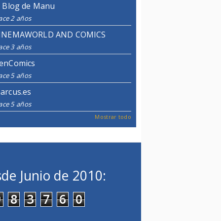
l Blog de Manu
ace 2 años
INEMAWORLD AND COMICS
ace 3 años
enComics
ace 5 años
arcus.es
ace 5 años
Mostrar todo
de Junio de 2010:
9
8
3
7
6
0