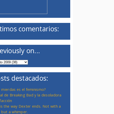
timos comentarios:
eviously on...
sts destacados:
 mierdas es el feminismo?
inal de Breaking Bad y la desoladora
facción
 is the way Dexter ends. Not with a
 but a whimper.