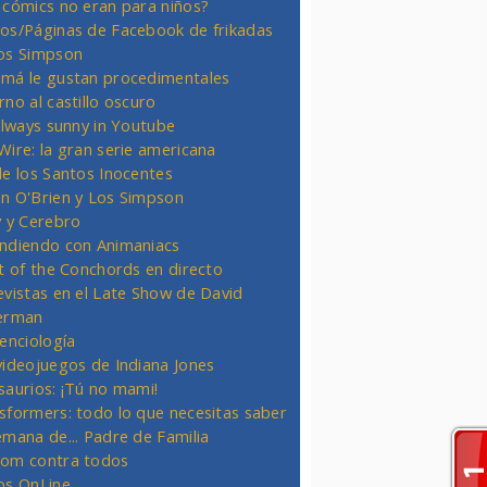
 cómics no eran para niños?
os/Páginas de Facebook de frikadas
os Simpson
má le gustan procedimentales
rno al castillo oscuro
 always sunny in Youtube
Wire: la gran serie americana
de los Santos Inocentes
n O'Brien y Los Simpson
y y Cerebro
ndiendo con Animaniacs
ht of the Conchords en directo
evistas en el Late Show de David
erman
ienciología
videojuegos de Indiana Jones
saurios: ¡Tú no mami!
sformers: todo lo que necesitas saber
emana de... Padre de Familia
om contra todos
os OnLine