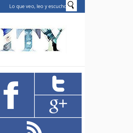
Lo que veo, leo y escucho