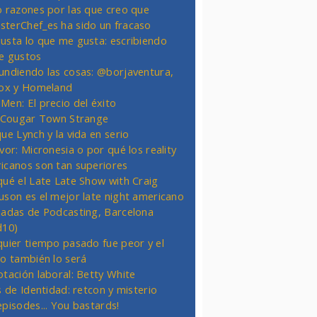
o razones por las que creo que
terChef_es ha sido un fracaso
usta lo que me gusta: escribiendo
e gustos
undiendo las cosas: @borjaventura,
Fox y Homeland
Men: El precio del éxito
t Cougar Town Strange
ue Lynch y la vida en serio
vor: Micronesia o por qué los reality
icanos son tan superiores
qué el Late Late Show with Craig
uson es el mejor late night americano
nadas de Podcasting, Barcelona
d10)
quier tiempo pasado fue peor y el
ro también lo será
otación laboral: Betty White
s de Identidad: retcon y misterio
episodes... You bastards!