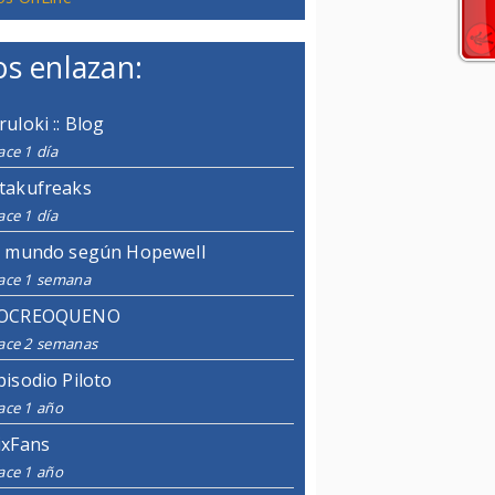
s enlazan:
ruloki :: Blog
ce 1 día
takufreaks
ce 1 día
l mundo según Hopewell
ace 1 semana
OCREOQUENO
ace 2 semanas
pisodio Piloto
ace 1 año
ixFans
ace 1 año