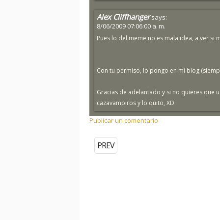
Alex Cliffhanger
says:
8/06/2009 07:06:00 a. m.
Pues lo del meme no es mala idea, a ver si 
Con tu permiso, lo pongo en mi blog (siempr
Gracias de adelantado y si no quieres que 
cazavampiros y lo quito, XD
Publicar un comentario
PREV