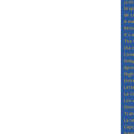
¿Los
Grup
de L
A ma
Reto
It´s
The 
Día 
Cona
Pink
Apre
Flig
Entr
Lett
La C
Los 
Dino
Tran
La s
Capc
Jueg