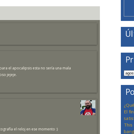
Úl
Pr
a para el apocalipsis esta no sería una mala
so jejeje.
Po
¿Qué
El f
satis
This
ografía el reloj en ese momento :)
bang