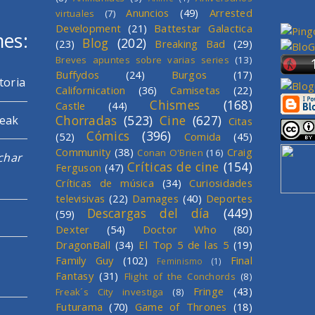
Anuncios
(49)
Arrested
virtuales
(7)
Development
(21)
Battestar Galactica
mes:
Blog
(202)
(23)
Breaking Bad
(29)
Breves apuntes sobre varias series
(13)
Buffydos
(24)
Burgos
(17)
toria
Californication
(36)
Camisetas
(22)
Chismes
(168)
Castle
(44)
Chorradas
(523)
Cine
(627)
reak
Citas
Cómics
(396)
(52)
Comida
(45)
Community
(38)
Craig
Conan O'Brien
(16)
char
Críticas de cine
(154)
Ferguson
(47)
Críticas de música
(34)
Curiosidades
televisivas
(22)
Damages
(40)
Deportes
Descargas del día
(449)
(59)
Dexter
(54)
Doctor Who
(80)
DragonBall
(34)
El Top 5 de las 5
(19)
Family Guy
(102)
Final
Feminismo
(1)
Fantasy
(31)
Flight of the Conchords
(8)
Fringe
(43)
Freak´s City investiga
(8)
Futurama
(70)
Game of Thrones
(18)