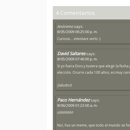
4 Comentarios.
Anónimo
says:
8/05/2009 06:25:00 p. m.
Curioso... intentare verlo :)
David Saltares
says:
8/05/2009 07:40:00 p. m.
Si yo fuera Dios y tuviera que elegir la fech
elección. Ocurre cada 100 años, es muy curio
¡Saludos!
Paco Hernández
says:
8/06/2009 01:23:00 a. m.
ohhhhhh!!
No!, haz un meme, que todo el mundo se fot