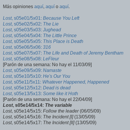
Más opiniones
aquí
,
aquí
o
aquí
.
Lost
, s05e01/5x01:
Because You Left
Lost
, s05e02/5x02:
The Lie
Lost
, s05e03/5x03:
Jughead
Lost
, s05e04/5x04:
The Little Prince
Lost
, s05e05/5x05:
This Place is Death
Lost
,
s05e06/5x06
:
316
Lost
, s05e07/5x07:
The Life and Death of Jeremy Bentham
Lost
, s05e08/5x08:
LeFleur
[Parón de una semana: No hay el 11/03/09]
Lost
, s05e09/5x09:
Namaste
Lost
, s05e10/5x10:
He's Our You
Lost
, s05e11/5x11:
Whatever Happened, Happened
Lost
, s05e12/5x12:
Dead is dead
Lost
, s05e13/5x13:
Some like it Hoth
[Parón de una semana: No hay el 22/04/09]
Lost
, s05e14/5x14:
The variable
Lost
, s05e14/5x15:
Follow the leader
(06/05/09)
Lost
, s05e14/5x16:
The Incident
[I]
(13/05/09)
Lost
, s05e14/5x17:
The Incident
[II]
(13/05/09)