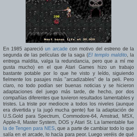
En 1985 apareció
un arcade
con motivo del estreno de la
segunda de las películas de la saga (
El templo maldito
, la
entrega maldita, valga la redundancia, pero que a mí me
gusta mucho) en el que Atari Games hizo un trabajo
bastante potable por lo que he visto y leído, siguiendo
fielmente los pasajes más "arcadizables" de la peli. Pero
claro, no todo podían ser buenas noticias y se hicieron
adaptaciones del juego más tarde, de hecho, por dos
compañías diferentes que tuvieron resultados lamentables y
tristes. La triste por mediocre a todos los niveles (aunque
era divertida y la jugó mucha gente) fue la adaptación de
U.S.Gold para Spectrum, Commodore-64, Amstrad, MSX,
Apple-II, Master System, DOS y Atari St. La lamentable fue
la de Tengen para NES
, que a parte de cambiar todo lo que
salía en el arcade, lo hacía para peor. Luego veréis de qué