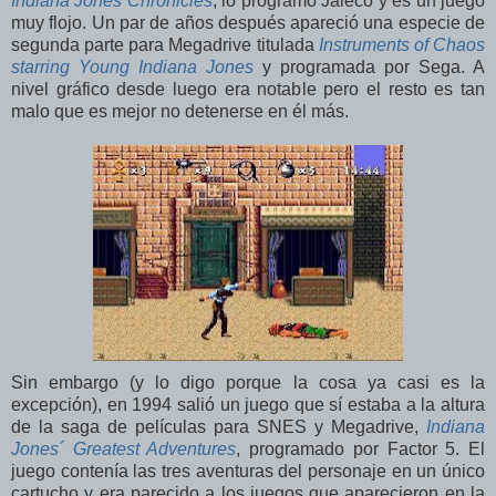
Indiana Jones Chronicles
, lo programó Jaleco y es un juego
muy flojo. Un par de años después apareció una especie de
segunda parte para Megadrive titulada
Instruments of Chaos
starring Young Indiana Jones
y programada por Sega. A
nivel gráfico desde luego era notable pero el resto es tan
malo que es mejor no detenerse en él más.
Sin embargo (y lo digo porque la cosa ya casi es la
excepción), en 1994 salió un juego que sí estaba a la altura
de la saga de películas para SNES y Megadrive,
Indiana
Jones´ Greatest Adventures
, programado por Factor 5. El
juego contenía las tres aventuras del personaje en un único
cartucho y era parecido a los juegos que aparecieron en la