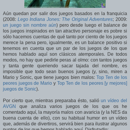
Aún quedan por salir dos juegos basados en la franquicia
(2008:
Lego Indiana Jones: The Original Adventures
; 2009:
un juego sin nombre aún
) pero desde luego el balance de
los juegos inspirados en tan atractivo personaje es pobre si
sólo hacemos cuentas de qué tanto por ciento de los juegos
merece la pena pero, igualmente, es un balance positivo si
tenemos en cuenta que un par de los juegos de los que
hemos hablado aquí son clásicos atemporales. De todos
modos, no hay que pedirle peras al olmo: con tantos juegos
y tanta gente queriendo sacar tajada del nombre, es
imposible que todo sean buenos juegos (y, sino, miren a
Mario y Sonic, que tiene juegos bien malos:
Top Ten de los
peores juegos de Mario
y
Top Ten de los peores [y mejores]
juegos de Sonic
).
Por cierto que, mientras preparaba ésto, salió
un vídeo del
AVGN
que analiza varios juegos de los que os he
comentado aquí, la mayoría malos con avaricia (y la NES da
buena cuenta de ello), con su habitual humor en un vídeo
que, además de divertiros, servirá bien para ilustrar algunos
puntos de los que hemos hablado aquí. Disfrutadlo: