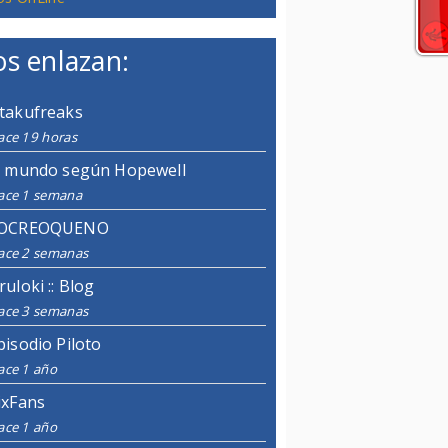
s enlazan:
takufreaks
ace 19 horas
l mundo según Hopewell
ace 1 semana
OCREOQUENO
ace 2 semanas
ruloki :: Blog
ace 3 semanas
pisodio Piloto
ace 1 año
ixFans
ace 1 año