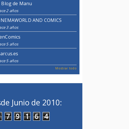
l Blog de Manu
ace 2 años
INEMAWORLD AND COMICS
ace 3 años
enComics
ace 5 años
arcus.es
ace 5 años
Mostrar todo
de Junio de 2010:
9
7
9
1
6
4