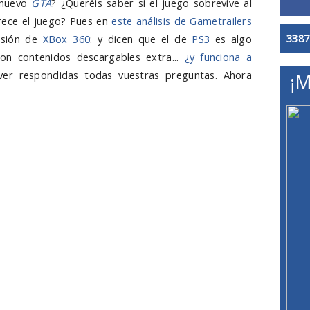
l nuevo
GTA
? ¿Queréis saber si el juego sobrevive al
rece el juego? Pues en
este análisis de Gametrailers
3387
rsión de
XBox 360
: y dicen que el de
PS3
es algo
on contenidos descargables extra...
¿y funciona a
 ver respondidas todas vuestras preguntas. Ahora
¡M