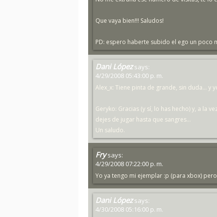
Que vaya bien!!! Saludos!
PD: espero haberte subido el ego un poco 
Dani López
says:
4/29/2008 05:43:00 p. m.
Alex_x: Tiene pinta de grande, sin duda... y
Geryko: Gracias (y sí, lo has hecho) y, a la v
dejes de jugar hasta que sangres...
Un saludo.
Fry
says:
4/29/2008 07:22:00 p. m.
Yo ya tengo mi ejemplar :p (para xbox) per
Dani López
says:
4/30/2008 05:16:00 p. m.