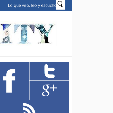
Lo que veo, leo y escucho