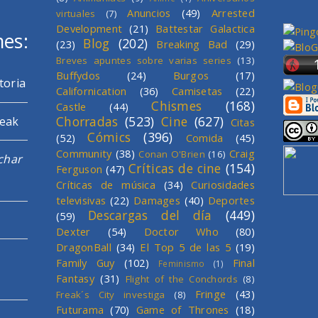
Anuncios
(49)
Arrested
virtuales
(7)
Development
(21)
Battestar Galactica
mes:
Blog
(202)
(23)
Breaking Bad
(29)
Breves apuntes sobre varias series
(13)
Buffydos
(24)
Burgos
(17)
toria
Californication
(36)
Camisetas
(22)
Chismes
(168)
Castle
(44)
Chorradas
(523)
Cine
(627)
reak
Citas
Cómics
(396)
(52)
Comida
(45)
Community
(38)
Craig
Conan O'Brien
(16)
char
Críticas de cine
(154)
Ferguson
(47)
Críticas de música
(34)
Curiosidades
televisivas
(22)
Damages
(40)
Deportes
Descargas del día
(449)
(59)
Dexter
(54)
Doctor Who
(80)
DragonBall
(34)
El Top 5 de las 5
(19)
Family Guy
(102)
Final
Feminismo
(1)
Fantasy
(31)
Flight of the Conchords
(8)
Fringe
(43)
Freak´s City investiga
(8)
Futurama
(70)
Game of Thrones
(18)