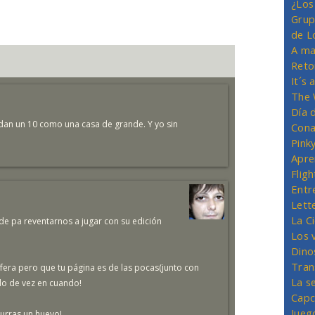
¿Los
Grup
de L
A ma
Reto
It´s
The 
Día 
e dan un 10 como una casa de grande. Y yo sin
Cona
Pink
Apre
Flig
Entr
Lett
La C
de pa reventarnos a jugar con su edición
Los 
Dino
Tran
fera pero que tu página es de las pocas(junto con
La s
do de vez en cuando!
Capc
Jueg
curras un huevo!