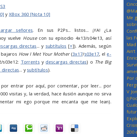
Cinc
PS3
@Mas
0]
y
XBox 360 [Nota 10]
Me g
sobr
argar señores
. En sus P2Ps... listos... ¡YA! ¿La
Conf
las 
hoy vuelve
House
con su episodio 4x13/s04e13, así
Mad 
escargas directas
... y
subtítulos
[
+
]). Además, según
Ain’
a bajaros
How I Met Your Mother
(
3x17
/
s03e17
, el
e-
Enriq
2/s03e12:
Torrents
y
descargas directas
) o
The Big
Survi
 directas
... y
subtítulos
).
amer
Por 
Ferg
 por entrar por aquí, por comentar, por leer... por
V Jo
00 visitas y, la verdad, hace ilusión aunque no sirva
(jPo
alimentar mi ego porque me encanta que me lean).
Cual
futu
Expl
Crisi
200 