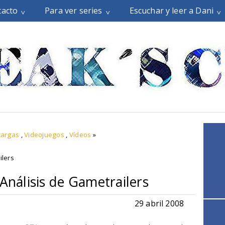
tacto
Para ver series
Escuchar y leer a Dani
cargas
,
Videojuegos
,
Vídeos
»
ilers
 Análisis de Gametrailers
29 abril 2008