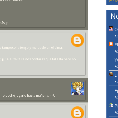
No
más ;p
O
H
E
 yo tampoco la tengo y me duele en el alma.
H
ez, ¡¡¡CABRÓN!!! Ya nos contarás qué tal está pero no
Y
H
U
H
E
o no podré jugarlo hasta mañana. -_-U
H
P
H