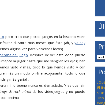
Úl
ato
pero creo que pocos juegos en la historia valen
isfrutar durante más meses que éste (ah, y
ya hay
Pr
cemos alguna vez para volvernos locos).
speraba del juego
, después de ver este vídeo puedo
excepto la jugar hasta que me sangren los ojos) han
 hemos visto y más, todo lo que hemos visto y con
Po
mpre más un modo on-line acojonante, todo lo que
de y más genial...
¿Qué
ara mí lo bueno nunca es demasiado. Y es que, sin
El f
drugs & rock n´roll
de los videojuegos y no puedo
satis
rpas encima.
This
bang