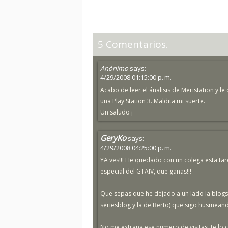
5 Comentarios.
Anónimo
says:
4/29/2008 01:15:00 p. m.
Acabo de leer el ánalisis de Meristation y l
una Play Station 3. Maldita mi suerte.
Un saludo ¡
GeryKo
says:
4/29/2008 04:25:00 p. m.
YA ves!!! He quedado con un colega esta tar
especial del GTAIV, que ganas!!!
Que sepas que he dejado a un lado la blogs
seriesblog y la de Berto) que sigo husmean
No me extraña ese numero de visitas, te lo 