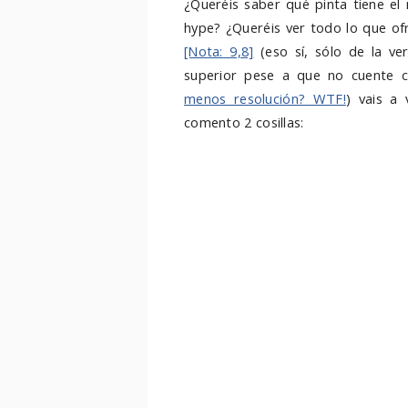
¿Queréis saber qué pinta tiene e
hype? ¿Queréis ver todo lo que of
[Nota: 9,8]
(eso sí, sólo de la ve
superior pese a que no cuente c
menos resolución? WTF!
) vais a
comento 2 cosillas: