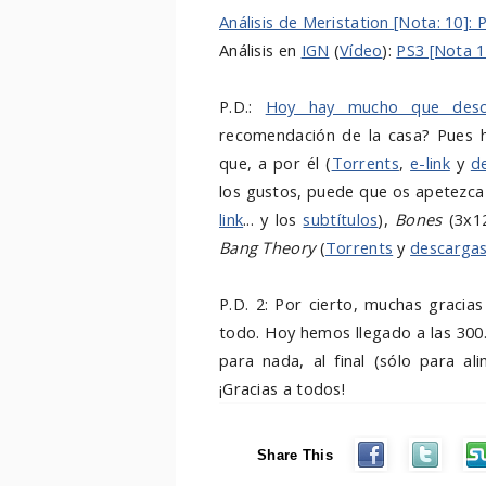
Análisis de Meristation [Nota: 10]: 
Análisis en
IGN
(
Vídeo
):
PS3 [Nota 1
P.D.:
Hoy hay mucho que desc
recomendación de la casa? Pues 
que, a por él (
Torrents
,
e-link
y
d
los gustos, puede que os apetezc
link
... y los
subtítulos
),
Bones
(3x1
Bang Theory
(
Torrents
y
descargas
P.D. 2: Por cierto, muchas gracias
todo. Hoy hemos llegado a las 300.0
para nada, al final (sólo para 
¡Gracias a todos!
Share This