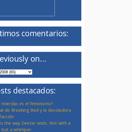
timos comentarios:
eviously on...
sts destacados:
 mierdas es el feminismo?
inal de Breaking Bad y la desoladora
facción
 is the way Dexter ends. Not with a
 but a whimper.