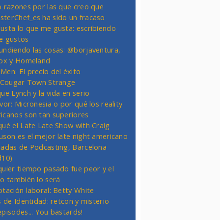
o razones por las que creo que
terChef_es ha sido un fracaso
usta lo que me gusta: escribiendo
e gustos
undiendo las cosas: @borjaventura,
Fox y Homeland
Men: El precio del éxito
t Cougar Town Strange
ue Lynch y la vida en serio
vor: Micronesia o por qué los reality
icanos son tan superiores
qué el Late Late Show with Craig
uson es el mejor late night americano
nadas de Podcasting, Barcelona
d10)
quier tiempo pasado fue peor y el
ro también lo será
otación laboral: Betty White
s de Identidad: retcon y misterio
episodes... You bastards!