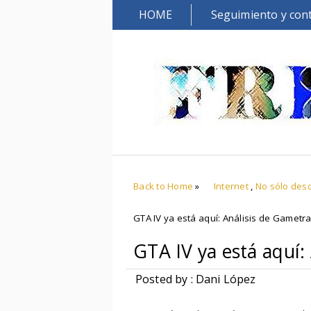
HOME
Seguimiento y con
Back to Home
»
Internet
,
No sólo des
GTA IV ya está aquí: Análisis de Gametra
GTA IV ya está aquí:
Posted by : Dani López