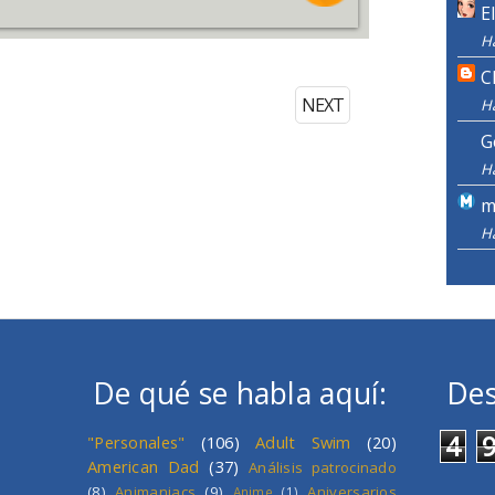
E
H
C
NEXT
H
G
H
m
H
De qué se habla aquí:
Des
4
"Personales"
(106)
Adult Swim
(20)
American Dad
(37)
Análisis patrocinado
(8)
Animaniacs
(9)
Aniversarios
Anime
(1)