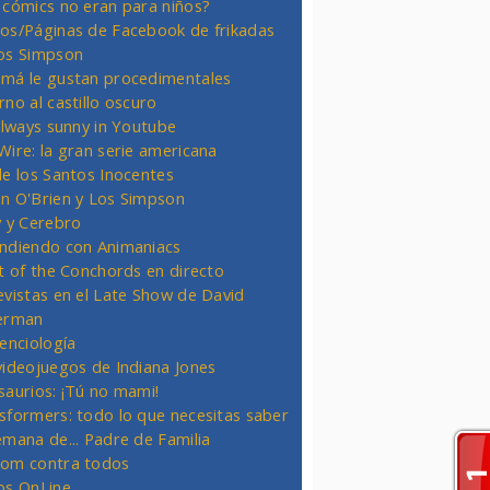
 cómics no eran para niños?
os/Páginas de Facebook de frikadas
os Simpson
má le gustan procedimentales
rno al castillo oscuro
 always sunny in Youtube
Wire: la gran serie americana
de los Santos Inocentes
n O'Brien y Los Simpson
y y Cerebro
ndiendo con Animaniacs
ht of the Conchords en directo
evistas en el Late Show de David
erman
ienciología
videojuegos de Indiana Jones
saurios: ¡Tú no mami!
sformers: todo lo que necesitas saber
emana de... Padre de Familia
om contra todos
os OnLine