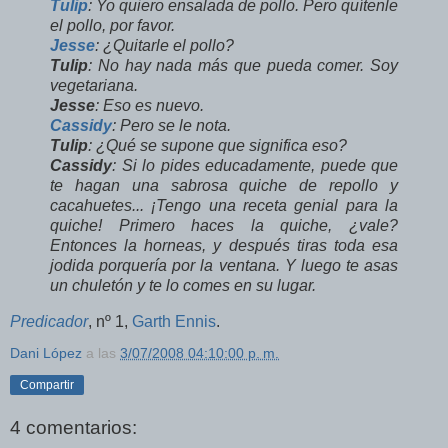
Tulip
: Yo quiero ensalada de pollo. Pero quítenle
el pollo, por favor.
Jesse
: ¿Quitarle el pollo?
Tulip
: No hay nada más que pueda comer. Soy
vegetariana.
Jesse
: Eso es nuevo.
Cassidy
: Pero se le nota.
Tulip
: ¿Qué se supone que significa eso?
Cassidy
: Si lo pides educadamente, puede que
te hagan una sabrosa quiche de repollo y
cacahuetes... ¡Tengo una receta genial para la
quiche! Primero haces la quiche, ¿vale?
Entonces la horneas, y después tiras toda esa
jodida porquería por la ventana. Y luego te asas
un chuletón y te lo comes en su lugar.
Predicador
, nº 1,
Garth Ennis
.
Dani López
a las
3/07/2008 04:10:00 p. m.
Compartir
4 comentarios: