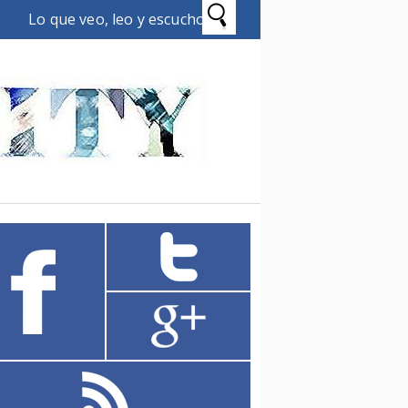
Lo que veo, leo y escucho