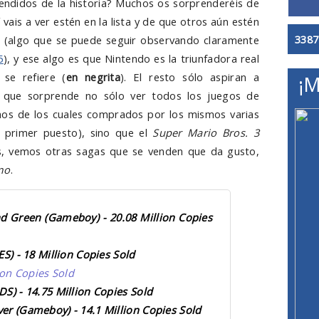
endidos de la historia? Muchos os sorprenderéis de
vais a ver estén en la lista y de que otros aún estén
3387
go (algo que se puede seguir observando claramente
5
), y ese algo es que Nintendo es la triunfadora real
se refiere (
en negrita
). El resto sólo aspiran a
¡M
s que sorprende no sólo ver todos los juegos de
hos de los cuales comprados por los mismos varias
 primer puesto), sino que el
Super Mario Bros. 3
s, vemos otras sagas que se venden que da gusto,
mo
.
d Green (Gameboy) - 20.08 Million Copies
ES) - 18 Million Copies Sold
lion Copies Sold
S) - 14.75 Million Copies Sold
er (Gameboy) - 14.1 Million Copies Sold