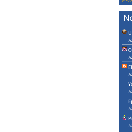
No
U
H
O
H
E
H
Y
H
E
H
P
H