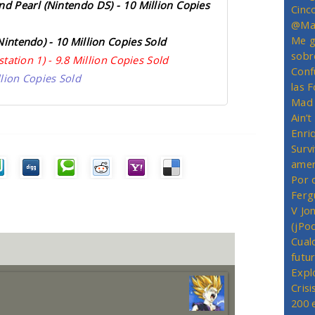
 Pearl (Nintendo DS) - 10 Million Copies
Cinc
@Mas
Me g
Nintendo) - 10 Million Copies Sold
sobr
station 1) - 9.8 Million Copies Sold
Conf
illion Copies Sold
las 
Mad 
Ain’
Enriq
Survi
amer
Por 
Ferg
V Jo
(jPo
Cual
futu
Expl
Crisi
200 