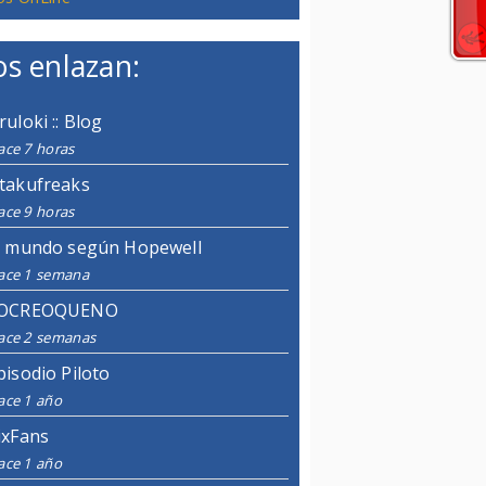
s enlazan:
ruloki :: Blog
ace 7 horas
takufreaks
ace 9 horas
l mundo según Hopewell
ace 1 semana
OCREOQUENO
ace 2 semanas
pisodio Piloto
ace 1 año
ixFans
ace 1 año