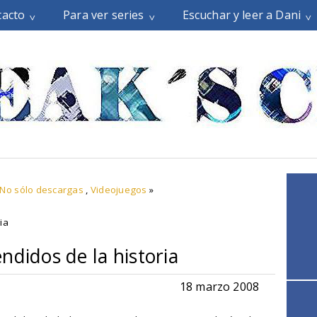
tacto
Para ver series
Escuchar y leer a Dani
No sólo descargas
,
Videojuegos
»
ia
ndidos de la historia
18 marzo 2008