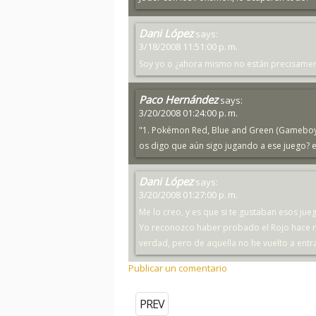
Dani López
says:
3/18/2008 11:51:00 p. m.
Soy yo o ¿ahora mismo no están precisamen
Paco Hernández
says:
3/20/2008 01:24:00 p. m.
"1. Pokémon Red, Blue and Green (Gameboy) -
os digo que aún sigo jugando a ese juego? es 
Dani López
says:
3/20/2008 01:27:00 p. m.
Me lo creo, y es que si te gustaban esos ju
Yo reconozco haber probado el Rojo hace m
verdad, pero de aquella no he vuelto a entra
Publicar un comentario
PREV