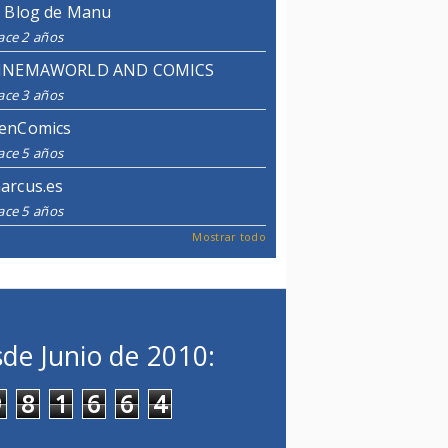
l Blog de Manu
ace 2 años
INEMAWORLD AND COMICS
ace 3 años
enComics
ace 5 años
arcus.es
ace 5 años
Mostrar todo
de Junio de 2010:
9
8
1
6
6
4