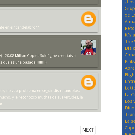
¿Los
Grup
de L
A ma
te en el "candelabro"?
Reto
It´s
The 
Día 
Cona
 20.08 Million Copies Sold" ¿me creeriais si
Pink
que es una pasada!!!!!!!!! ;)
Apre
Flig
Entr
Lett
egos, no veo problema en seguir disfrutándolos.
La C
ucho, y le reconozco muchas de sus virtudes, la
Los 
r.
Dino
Tran
La s
Capc
NEXT
Jueg