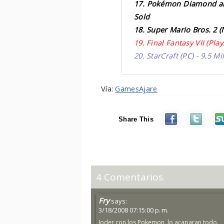
17. Pokémon Diamond and
Sold
18. Super Mario Bros. 2 (
19. Final Fantasy VII (Play
20. StarCraft (PC) - 9.5 M
Vía:
GamesAjare
Share This
4 Comentarios.
Fry
says:
3/18/2008 07:15:00 p. m.
Joder con los Pokemon, lo acaparan todo.