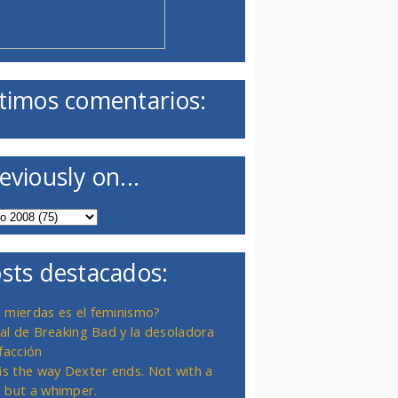
timos comentarios:
eviously on...
sts destacados:
 mierdas es el feminismo?
inal de Breaking Bad y la desoladora
facción
 is the way Dexter ends. Not with a
 but a whimper.