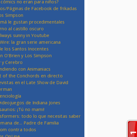
 cómics no eran para niños?
os/Páginas de Facebook de frikadas
os Simpson
má le gustan procedimentales
rno al castillo oscuro
 always sunny in Youtube
Wire: la gran serie americana
de los Santos Inocentes
n O'Brien y Los Simpson
y y Cerebro
ndiendo con Animaniacs
ht of the Conchords en directo
evistas en el Late Show de David
erman
ienciología
videojuegos de Indiana Jones
saurios: ¡Tú no mami!
sformers: todo lo que necesitas saber
emana de... Padre de Familia
om contra todos
os OnLine