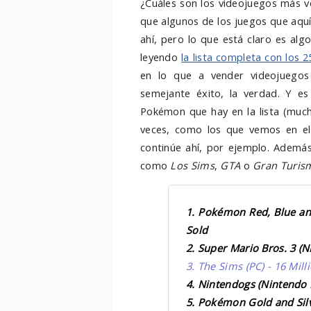
¿Cuáles son los videojuegos más v
que algunos de los juegos que aquí 
ahí, pero lo que está claro es al
leyendo
la lista completa con los 2
en lo que a vender videojuegos 
semejante éxito, la verdad. Y e
Pokémon que hay en la lista (muc
veces, como los que vemos en el
continúe ahí, por ejemplo. Ademá
como
Los Sims
,
GTA
o
Gran Turis
1. Pokémon Red, Blue an
Sold
2. Super Mario Bros. 3 (N
3. The Sims (PC) - 16 Mil
4. Nintendogs (Nintendo D
5. Pokémon Gold and Silv