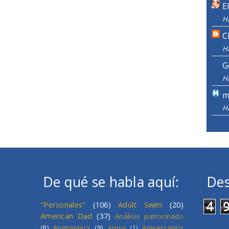
E
H
C
H
G
H
m
H
De qué se habla aquí:
Des
4
"Personales"
(106)
Adult Swim
(20)
American Dad
(37)
Análisis patrocinado
(8)
Animaniacs
(9)
Aniversarios
Anime
(1)