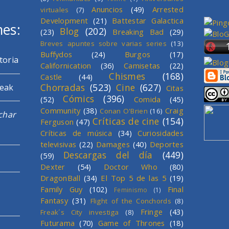
Anuncios
(49)
Arrested
virtuales
(7)
Development
(21)
Battestar Galactica
mes:
Blog
(202)
(23)
Breaking Bad
(29)
Breves apuntes sobre varias series
(13)
Buffydos
(24)
Burgos
(17)
toria
Californication
(36)
Camisetas
(22)
Chismes
(168)
Castle
(44)
Chorradas
(523)
Cine
(627)
reak
Citas
Cómics
(396)
(52)
Comida
(45)
Community
(38)
Craig
Conan O'Brien
(16)
char
Críticas de cine
(154)
Ferguson
(47)
Críticas de música
(34)
Curiosidades
televisivas
(22)
Damages
(40)
Deportes
Descargas del día
(449)
(59)
Dexter
(54)
Doctor Who
(80)
DragonBall
(34)
El Top 5 de las 5
(19)
Family Guy
(102)
Final
Feminismo
(1)
Fantasy
(31)
Flight of the Conchords
(8)
Fringe
(43)
Freak´s City investiga
(8)
Futurama
(70)
Game of Thrones
(18)