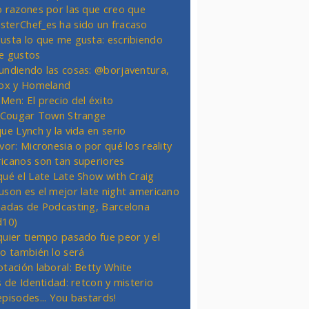
o razones por las que creo que
terChef_es ha sido un fracaso
usta lo que me gusta: escribiendo
e gustos
undiendo las cosas: @borjaventura,
Fox y Homeland
Men: El precio del éxito
t Cougar Town Strange
ue Lynch y la vida en serio
vor: Micronesia o por qué los reality
icanos son tan superiores
qué el Late Late Show with Craig
uson es el mejor late night americano
nadas de Podcasting, Barcelona
d10)
quier tiempo pasado fue peor y el
ro también lo será
otación laboral: Betty White
s de Identidad: retcon y misterio
episodes... You bastards!