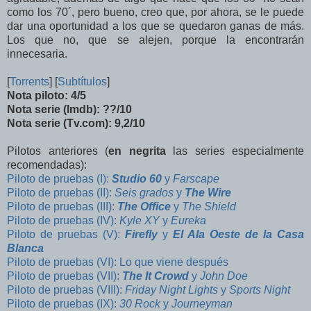
como los 70´, pero bueno, creo que, por ahora, se le puede
dar una oportunidad a los que se quedaron ganas de más.
Los que no, que se alejen, porque la encontrarán
innecesaria.
[
Torrent
s
] [
Subtítulos
]
Nota piloto: 4/5
Nota serie (Imdb): ??/10
Nota serie (Tv.com): 9,2/10
Pilotos anteriores (
en negrita
las series especialmente
recomendadas):
Piloto de pruebas (I):
Studio 60
y
Farscape
Piloto de pruebas (II):
Seis grados
y
The Wire
Piloto de pruebas (III):
The Office
y
The Shield
Piloto de pruebas (IV):
Kyle XY
y
Eureka
Piloto de pruebas (V):
Firefly
y
El Ala Oeste de la Casa
Blanca
Piloto de pruebas (VI): Lo que viene después
Piloto de pruebas (VII):
The It Crowd
y
John Doe
Piloto de pruebas (VIII):
Friday Night Lights
y
Sports Night
Piloto de pruebas (IX):
30 Rock
y
Journeyman