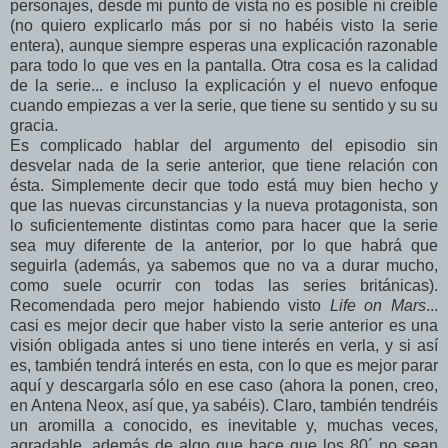
personajes, desde mi punto de vista no es posible ni creíble
(no quiero explicarlo más por si no habéis visto la serie
entera), aunque siempre esperas una explicación razonable
para todo lo que ves en la pantalla. Otra cosa es la calidad
de la serie... e incluso la explicación y el nuevo enfoque
cuando empiezas a ver la serie, que tiene su sentido y su su
gracia.
Es complicado hablar del argumento del episodio sin
desvelar nada de la serie anterior, que tiene relación con
ésta. Simplemente decir que todo está muy bien hecho y
que las nuevas circunstancias y la nueva protagonista, son
lo suficientemente distintas como para hacer que la serie
sea muy diferente de la anterior, por lo que habrá que
seguirla (además, ya sabemos que no va a durar mucho,
como suele ocurrir con todas las series británicas).
Recomendada pero mejor habiendo visto
Life on Mars
...
casi es mejor decir que haber visto la serie anterior es una
visión obligada antes si uno tiene interés en verla, y si así
es, también tendrá interés en esta, con lo que es mejor parar
aquí y descargarla sólo en ese caso (ahora la ponen, creo,
en Antena Neox, así que, ya sabéis). Claro, también tendréis
un aromilla a conocido, es inevitable y, muchas veces,
agradable, además de algo que hace que los 80´ no sean