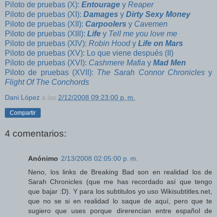
Piloto de pruebas (X):
Entourage
y
Reaper
Piloto de pruebas (XI):
Damages
y
Dirty Sexy Money
Piloto de pruebas (XII):
Carpoolers
y
Cavemen
Piloto de pruebas (XIII):
Life
y
Tell me you love me
Piloto de pruebas (XIV):
Robin Hood
y
Life on Mars
Piloto de pruebas (XV): Lo que viene después
(II)
Piloto de pruebas (XVI):
Cashmere Mafia
y
Mad Men
Piloto de pruebas (XVII):
The Sarah Connor Chronicles
y
Flight Of The Conchords
Dani López
a las
2/12/2008 09:23:00 p. m.
Compartir
4 comentarios:
Anónimo
2/13/2008 02:05:00 p. m.
Neno, los links de Breaking Bad son en realidad los de
Sarah Chronicles (que me has recordado así que tengo
que bajar :D). Y para los subtitulos yo uso Wikisubtitles.net,
que no se si en realidad lo saque de aquí, pero que te
sugiero que uses porque direrencian entre español de