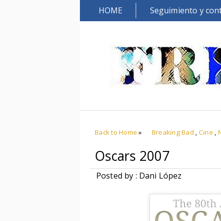
HOME
Seguimiento y con
Back to Home
»
Breaking Bad
,
Cine
,
Oscars 2007
Posted by : Dani López