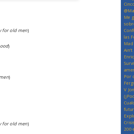
Cinc
@Mas
Me g
sobr
y for old men
)
Conf
las 
Mad 
lood
)
Ain’
Enriq
Survi
amer
Por 
 men
)
Ferg
V Jo
(jPo
Cual
futu
Expl
Crisi
y for old men
)
200 