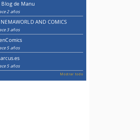
l Blog de Manu
ace 2 años
INEMAWORLD AND COMICS
ace 3 años
enComics
ace 5 años
arcus.es
ace 5 años
Mostrar todo