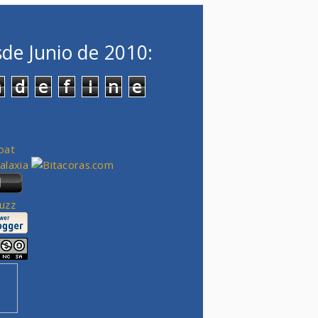
de Junio de 2010:
n
d
e
f
i
n
e