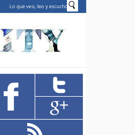
Lo que veo, leo y escucho