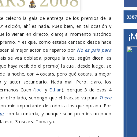
3387
e celebró la gala de entrega de los premios de la
 edición, ahí es nada. Pues bien, en tal ocasión y
ue lo vieran en directo, claro) al momento histórico
¡M
n premio. Y es que, como estaba cantado desde hace
oscar al mejor actor de reparto por
No es país para
ís se vea doblada, porque la voz, según dicen, es
que haya recibido el premio
) la cual, desde luego, se
 de la noche, con 4 oscars, pero qué oscars, a mejor
do y actor secundario. Nada mal. Pero, claro, los
 hermanos Coen (
Joel
y
Ethan
), porque 3 de esos 4
 Por otro lado, supongo que el fracaso va para
There
un premio importante de todos a los que optaba. Por
ne
, con la tontería, y aunque sean premios un poco
da eso, 3 oscars. Toma ya.