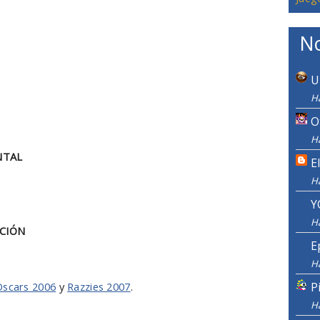
No
U
Ha
O
Ha
NTAL
E
H
Y
H
CIÓN
E
H
Oscars 2006
y
Razzies 2007
.
P
H