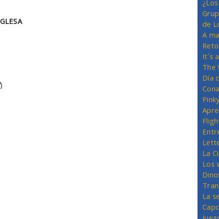
¿Los
Grup
NGLESA
de L
A ma
Reto
It´s
The 
Día 
d
)
Cona
Pink
Apre
Flig
Entr
Lett
La C
Los 
Dino
Tran
La s
Capc
Jueg