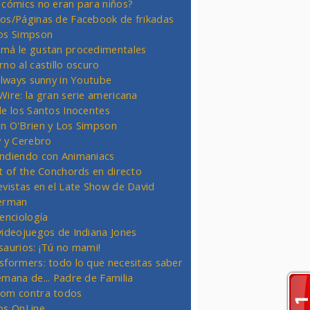
 cómics no eran para niños?
os/Páginas de Facebook de frikadas
os Simpson
má le gustan procedimentales
rno al castillo oscuro
 always sunny in Youtube
Wire: la gran serie americana
de los Santos Inocentes
n O'Brien y Los Simpson
y y Cerebro
ndiendo con Animaniacs
ht of the Conchords en directo
evistas en el Late Show de David
erman
ienciología
videojuegos de Indiana Jones
saurios: ¡Tú no mami!
sformers: todo lo que necesitas saber
emana de... Padre de Familia
om contra todos
os OnLine