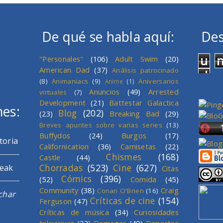
De qué se habla aquí:
Des
u
"Personales"
(106)
Adult Swim
(20)
American Dad
(37)
Análisis patrocinado
d
(8)
Animaniacs
(9)
Aniversarios
Anime
(1)
Anuncios
(49)
Arrested
virtuales
(7)
Development
(21)
Battestar Galactica
mes:
Blog
(202)
(23)
Breaking Bad
(29)
Breves apuntes sobre varias series
(13)
Buffydos
(24)
Burgos
(17)
toria
Californication
(36)
Camisetas
(22)
Chismes
(168)
Castle
(44)
Chorradas
(523)
Cine
(627)
reak
Citas
Cómics
(396)
(52)
Comida
(45)
Community
(38)
Craig
Conan O'Brien
(16)
char
Críticas de cine
(154)
Ferguson
(47)
Críticas de música
(34)
Curiosidades