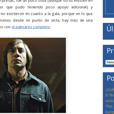
orpresas, fue un poco sosa (aunque otros insisten en
jor que pudo teniendo poco apoyo adicional) y
 no existieron en cuanto a la gala, porque en lo que
o menos desde mi punto de vista, hay más de una
mos con
el palmarés completo
:
Úl
Pr
Po
¿Qué
El f
satis
This
bang