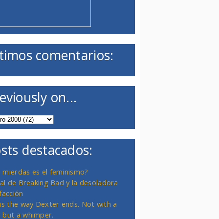
timos comentarios:
eviously on...
sts destacados:
 mierdas es el feminismo?
inal de Breaking Bad y la desoladora
facción
 is the way Dexter ends. Not with a
 but a whimper.