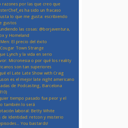
o razones por las que creo que
terChef_es ha sido un fracaso
usta lo que me gusta: escribiendo
e gustos
undiendo las cosas: @borjaventura,
Fox y Homeland
Men: El precio del éxito
t Cougar Town Strange
ue Lynch y la vida en serio
vor: Micronesia o por qué los reality
icanos son tan superiores
qué el Late Late Show with Craig
uson es el mejor late night americano
nadas de Podcasting, Barcelona
d10)
quier tiempo pasado fue peor y el
ro también lo será
otación laboral: Betty White
s de Identidad: retcon y misterio
episodes... You bastards!