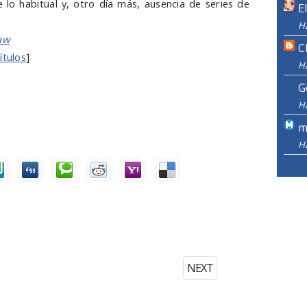
e lo habitual y, otro día más, ausencia de series de
E
H
aw
C
ítulos
]
H
G
H
m
H
NEXT