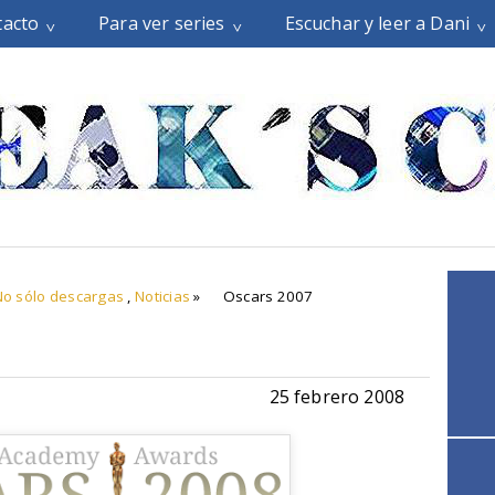
tacto
Para ver series
Escuchar y leer a Dani
No sólo descargas
,
Noticias
»
Oscars 2007
25 febrero 2008