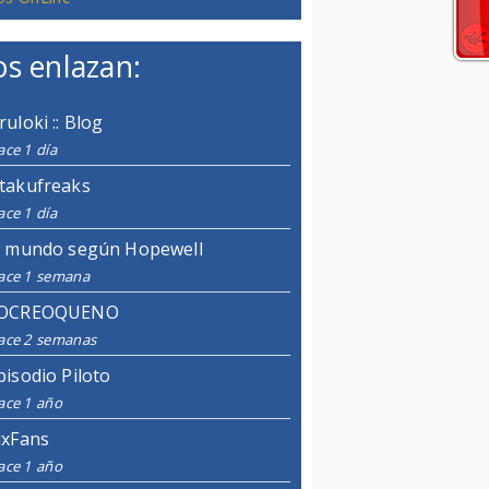
s enlazan:
ruloki :: Blog
ce 1 día
takufreaks
ce 1 día
l mundo según Hopewell
ace 1 semana
OCREOQUENO
ace 2 semanas
pisodio Piloto
ace 1 año
ixFans
ace 1 año