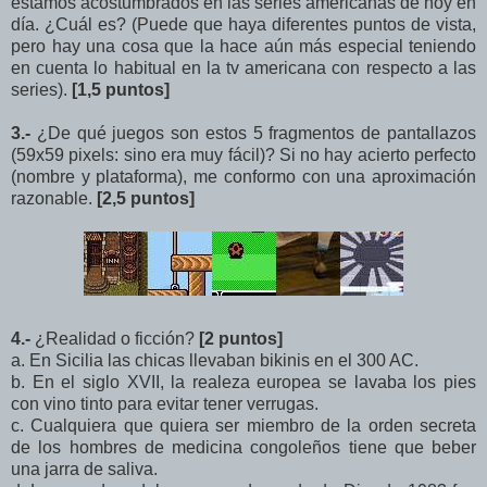
estamos acostumbrados en las series americanas de hoy en
día. ¿Cuál es? (Puede que haya diferentes puntos de vista,
pero hay una cosa que la hace aún más especial teniendo
en cuenta lo habitual en la tv americana con respecto a las
series).
[1,5 puntos]
3.-
¿De qué juegos son estos 5 fragmentos de pantallazos
(59x59 pixels: sino era muy fácil)? Si no hay acierto perfecto
(nombre y plataforma), me conformo con una aproximación
razonable.
[2,5 puntos]
4.-
¿Realidad o ficción?
[2 puntos]
a. En Sicilia las chicas llevaban bikinis en el 300 AC.
b. En el siglo XVII, la realeza europea se lavaba los pies
con vino tinto para evitar tener verrugas.
c. Cualquiera que quiera ser miembro de la orden secreta
de los hombres de medicina congoleños tiene que beber
una jarra de saliva.