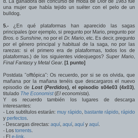
d. La ganadora del concurso de moda de Dior de 1983 fue
una mujer que había tejido un suéter con el pelo de un
bulldog.
5.-
¿En qué plataformas han aparecido las sagas
principales (por ejemplo, si pregunto por Mario, pregunto por
Bros.
o
Sunshine
, no por el
Dr. Mario
, etc. Es decir, pregunto
por el género principal y habitual de la saga, no por las
rarezas: si el primero era de plataformas, todos los de
plataformas.) de los siguientes videojuegos?
Super Mario
,
Final Fantasy
y
Metal Gear
.
[1 punto]
Postdata "offtópica": Os recuerdo, por si se os olvida, que
mañana por la mañana tenéis que descargaros el nuevo
episodio de
Lost
(
Perdidos
),
el episodio s04e03 (4x03)
,
titulado
The Economist
(
El economista
).
Y os recuerdo también los lugares de descarga
interesantes:
- Los subtítulos estarán:
muy rápido
,
bastante rápido
,
rápido
y
perfectos
.
- Descargas directas:
aquí
,
aquí
,
aquí
y
aquí
.
- Los
torrents
.
- El
e-link
.