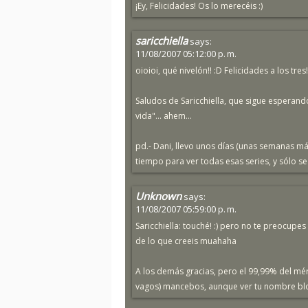
¡Ey, Felicidades! Os lo merecéis :)
saricchiella
says:
11/08/2007 05:12:00 p. m.
oioioi, qué nivelón!! :D Felicidades a los tres!
Saludos de Saricchiella, que sigue esperand
vida"... ahem...
pd.- Dani, llevo unos días (unas semanas m
tiempo para ver todas esas series, y sólo se 
Unknown
says:
11/08/2007 05:59:00 p. m.
Saricchiella: touché! :) pero no te preocupe
de lo que creeis muahaha
A los demás gracias, pero el 99,99% del mér
vagos) mancebos, aunque ver tu nombre blog