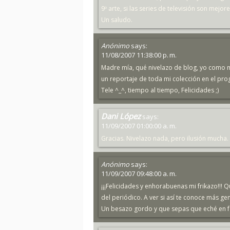
9º arte, si las series de televisión son mejo
Un saludo.
Anónimo
says:
11/08/2007 11:38:00 p. m.
Madre mía, qué nivelazo de blog, yo como 
un reportaje de toda mi colección en el pro
Tele ^_^, tiempo al tiempo, Felicidades ;)
Dani López
says:
11/09/2007 01:00:00 a. m.
Gracias. Nivelazo nada, pero ilusión mucha.
Anónimo
says:
11/09/2007 09:48:00 a. m.
¡¡¡Felicidades y enhorabuenas mi frikazo!!!
del periódico. A ver si así te conoce más gent
Un besazo gordo y que sepas que eché en falt