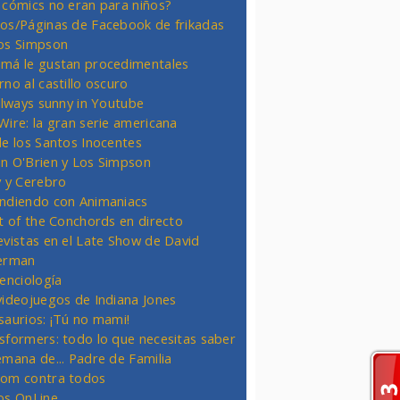
 cómics no eran para niños?
os/Páginas de Facebook de frikadas
os Simpson
má le gustan procedimentales
rno al castillo oscuro
 always sunny in Youtube
Wire: la gran serie americana
de los Santos Inocentes
n O'Brien y Los Simpson
y y Cerebro
ndiendo con Animaniacs
ht of the Conchords en directo
evistas en el Late Show de David
erman
ienciología
videojuegos de Indiana Jones
saurios: ¡Tú no mami!
sformers: todo lo que necesitas saber
emana de... Padre de Familia
om contra todos
os OnLine