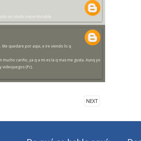
a sido un olvido imperdonable.
. Me quedare por aqui, e ire viendo lo q
n mucho cariño, ya q a mi es la q mas me gusta. Aunq yo
y videojuegos (Pc).
NEXT