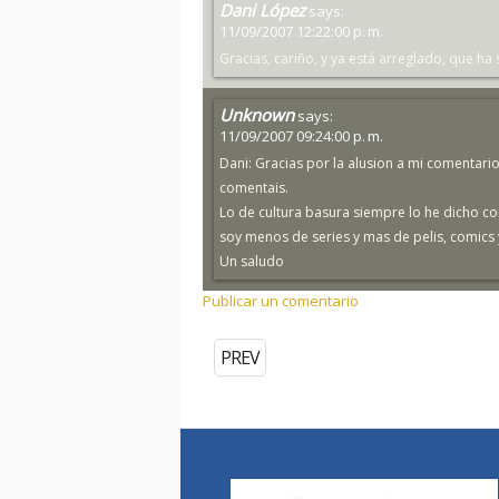
Dani López
says:
11/09/2007 12:22:00 p. m.
Gracias, cariño, y ya está arreglado, que h
Unknown
says:
11/09/2007 09:24:00 p. m.
Dani: Gracias por la alusion a mi comentario
comentais.
Lo de cultura basura siempre lo he dicho co
soy menos de series y mas de pelis, comics 
Un saludo
Publicar un comentario
PREV