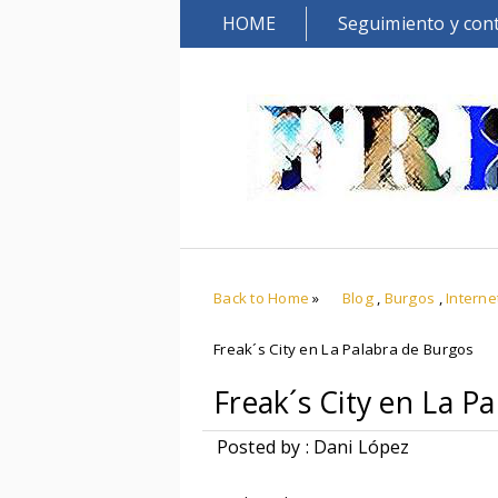
HOME
Seguimiento y con
Back to Home
»
Blog
,
Burgos
,
Interne
Freak´s City en La Palabra de Burgos
Freak´s City en La P
Posted by : Dani López