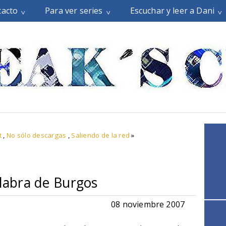
tacto
Para ver series
Escuchar y leer a Dani
t
,
No sólo descargas
,
Saliendo de la red
»
alabra de Burgos
08 noviembre 2007