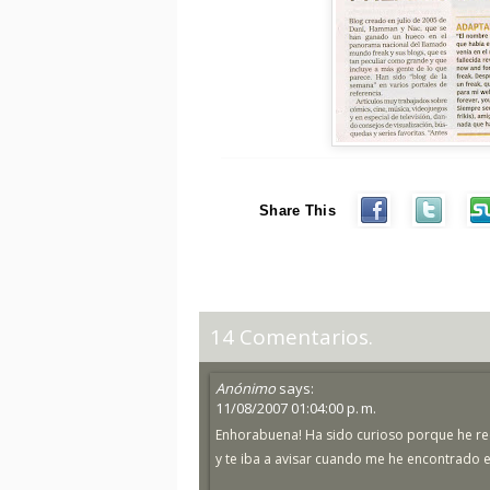
Share This
14 Comentarios.
Anónimo
says:
11/08/2007 01:04:00 p. m.
Enhorabuena! Ha sido curioso porque he re
y te iba a avisar cuando me he encontrado en