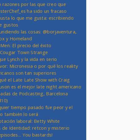
o razones por las que creo que
terChef_es ha sido un fracaso
usta lo que me gusta: escribiendo
e gustos
undiendo las cosas: @borjaventura,
Fox y Homeland
Men: El precio del éxito
t Cougar Town Strange
ue Lynch y la vida en serio
vor: Micronesia o por qué los reality
icanos son tan superiores
qué el Late Late Show with Craig
uson es el mejor late night americano
nadas de Podcasting, Barcelona
d10)
quier tiempo pasado fue peor y el
ro también lo será
otación laboral: Betty White
s de Identidad: retcon y misterio
episodes... You bastards!