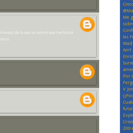
Cinc
@Mas
Me g
sobr
Conf
trevista (de la que se nutren) que me hiciste
las 
otros.
Mad 
Ain’
Enriq
Survi
amer
Por 
Ferg
V Jo
(jPo
Cual
futu
Expl
Crisi
200 