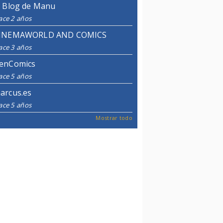
l Blog de Manu
ace 2 años
INEMAWORLD AND COMICS
ace 3 años
enComics
ace 5 años
arcus.es
ace 5 años
Mostrar todo