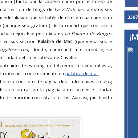
ancia (tanto por la cadena como por lectores) de
n la sección de blogs de
La 2 Noticias
, a estos sus
3387
erles ilusión que se hable de ellos en cualquier sitio
 (aunque sea gratuito) de la ciudad que con tanto
mucho mejor. Ese periódico es
La Palabra de Burgos
¡M
ue en sus sección
Palabra de Mac
(que versa sobre
urgaleses.red
, donde, como indica el nombre, se
 ciudad del cid y cabeza de Castilla.
contenido de esa página del periódico semanal está,
en internet, concretamente en
palabra de mac
.
l trozo concreto de página dedicado a nuestro blog
is encontrar en la página anteriormente citada).
o de emoción con estas cosillas. Aún así, pinchando