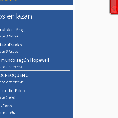
s enlazan:
ruloki :: Blog
ace 3 horas
takufreaks
ace 5 horas
l mundo según Hopewell
ace 1 semana
OCREOQUENO
ace 2 semanas
pisodio Piloto
ace 1 año
ixFans
ace 1 año