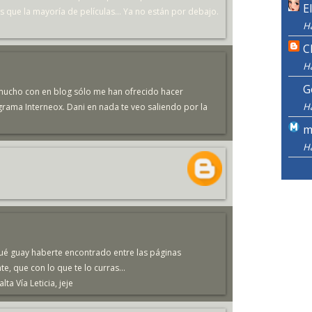
E
res que la mayoría de películas... Ya no están por debajo.
H
C
H
G
mucho con en blog sólo me han ofrecido hacer
H
grama Interneox. Dani en nada te veo saliendo por la
m
H
 Qué guay haberte encontrado entre las páginas
e, que con lo que te lo curras...
a Vía Leticia, jeje