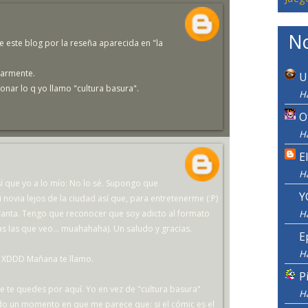
No
e este blog por la reseña aparecida en "la
ularmente.
U
onar lo q yo llamo "cultura basura".
H
O
H
E
H
sí que yo a lo mío: No lo sé. Supongo que
Y
novia lejos de la ciudad así que, para entretenerme (:P)
canta. Tengo que reconocer que soy adicto al formato
H
as las que veo... muahahaha). Un saludo y gracias.
E
H
o XDDD Mañana te llamo.
P
e te quedes por aquí. Yo en vez de "cultura basura"
H
ado un momento en que me parece que: si el cómic es el