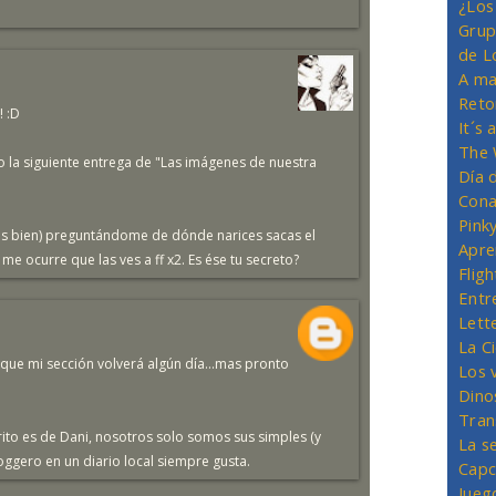
¿Los
Grup
de L
A ma
Reto
! :D
It´s
The 
o la siguiente entrega de "Las imágenes de nuestra
Día 
Cona
Pink
ás bien) preguntándome de dónde narices sacas el
Apre
me ocurre que las ves a ff x2. Es ése tu secreto?
Flig
Entr
Lett
La C
s que mi sección volverá algún día...mas pronto
Los 
Dino
Tran
ito es de Dani, nosotros solo somos sus simples (y
La s
gero en un diario local siempre gusta.
Capc
Jueg