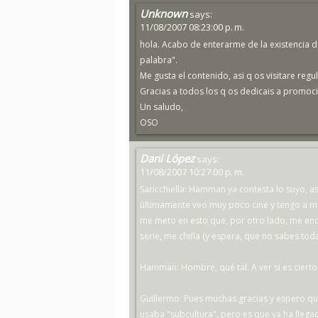
Unknown
says:
11/08/2007 08:23:00 p. m.
hola. Acabo de enterarme de la existencia d
palabra".
Me gusta el contenido, asi q os visitare reg
Gracias a todos los q os dedicais a promoci
Un saludo,
OSO
Dani López
says:
11/08/2007 10:27:00 p. m.
Saricchiella: Hamman ya contesta lo suyo, a
últimamente veo muy poco cine y tengo a mi 
me meto en esto que, por otro lado, me en
serie, me chifla (y espera, que no sabes tod
Hamman: Hombre, qué tal. A ver si es ciert
Guillermo: Pues muchas gracias y espero qu
usaba "subcultura", pero es que ya ha lleg