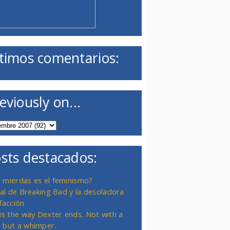
timos comentarios:
eviously on...
sts destacados:
 mierdas es el feminismo?
inal de Breaking Bad y la desoladora
facción
 is the way Dexter ends. Not with a
 but a whimper.