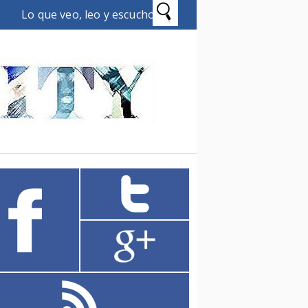
Lo que veo, leo y escucho