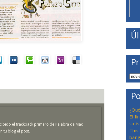
Úl
Pr
Po
¿Qué
El f
satis
cibido el trackback primero de Palabra de Mac
This
 tu blog el post.
bang