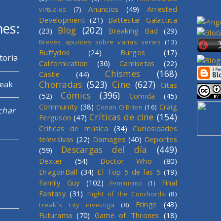
Anuncios
(49)
Arrested
virtuales
(7)
Development
(21)
Battestar Galactica
mes:
Blog
(202)
(23)
Breaking Bad
(29)
Breves apuntes sobre varias series
(13)
Buffydos
(24)
Burgos
(17)
toria
Californication
(36)
Camisetas
(22)
Chismes
(168)
Castle
(44)
Chorradas
(523)
Cine
(627)
reak
Citas
Cómics
(396)
(52)
Comida
(45)
Community
(38)
Craig
Conan O'Brien
(16)
char
Críticas de cine
(154)
Ferguson
(47)
Críticas de música
(34)
Curiosidades
televisivas
(22)
Damages
(40)
Deportes
Descargas del día
(449)
(59)
Dexter
(54)
Doctor Who
(80)
DragonBall
(34)
El Top 5 de las 5
(19)
Family Guy
(102)
Final
Feminismo
(1)
Fantasy
(31)
Flight of the Conchords
(8)
Fringe
(43)
Freak´s City investiga
(8)
Futurama
(70)
Game of Thrones
(18)