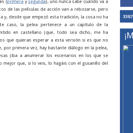
es (
primera
y
segunda
), uno nunca sabe cuándo va a
cos de las películas de acción van a rebozarse, pero
3387
ga y, desde que empezó esta tradición, la cosa no ha
e caso, la pelea pertenece a un capítulo de la
tido en castellano (que, todo sea dicho, me ha
¡M
os que quieran esperar a esta versión si es que no
e, por primera vez, hay bastante diálogo en la pelea,
sas (iba a anumerar los escenarios en los que se
mejor que, si lo veis, lo hagáis con el gusanillo del