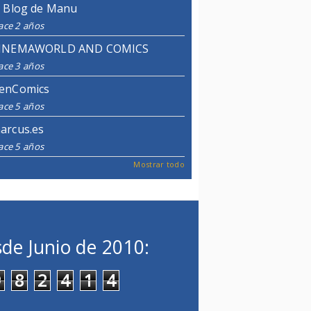
l Blog de Manu
ace 2 años
INEMAWORLD AND COMICS
ace 3 años
enComics
ace 5 años
arcus.es
ace 5 años
Mostrar todo
de Junio de 2010:
9
8
2
4
1
4