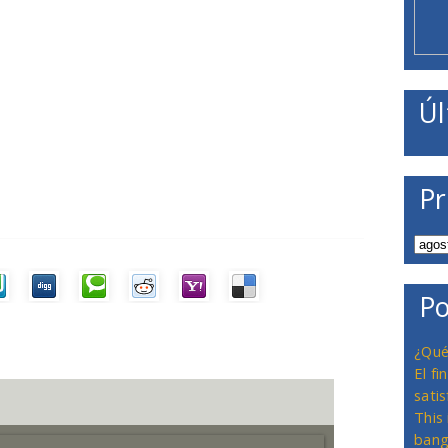
Úl
Pr
Po
¿Qué
El f
satis
This
bang