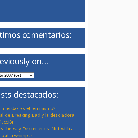
timos comentarios:
eviously on...
sts destacados:
 mierdas es el feminismo?
inal de Breaking Bad y la desoladora
facción
 is the way Dexter ends. Not with a
 but a whimper.