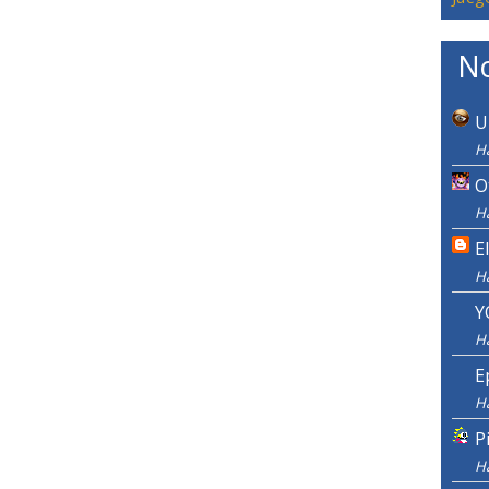
No
U
H
O
H
E
H
Y
H
E
H
P
H