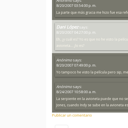
Anónimo
says:
8/20/2007 03:54:00 p. m.
La parte que más gracia me hizo fue esa ref
Dani López
says:
8/20/2007 04:27:00 p. m.
Eh, ¿y cuál es? Yo es que no he visto la pelíc
avioneta... ¿lo es?
Anónimo
says:
8/20/2007 07:49:00 p. m.
Yo tampoco he visto la película pero sip, me
Anónimo
says:
8/24/2007 10:58:00 a. m.
La serpiente en la avioneta puede que no se
Jones, cuando Indy se sube en la avioneta e
Publicar un comentario