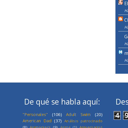
E
H
C
H
G
H
m
H
De qué se habla aquí:
Des
4
"Personales"
(106)
Adult Swim
(20)
American Dad
(37)
Análisis patrocinado
(8)
Animaniacs
(9)
Aniversarios
Anime
(1)