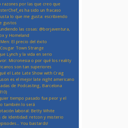
o razones por las que creo que
terChef_es ha sido un fracaso
usta lo que me gusta: escribiendo
e gustos
undiendo las cosas: @borjaventura,
Fox y Homeland
Men: El precio del éxito
t Cougar Town Strange
ue Lynch y la vida en serio
vor: Micronesia o por qué los reality
icanos son tan superiores
qué el Late Late Show with Craig
uson es el mejor late night americano
nadas de Podcasting, Barcelona
d10)
quier tiempo pasado fue peor y el
ro también lo será
otación laboral: Betty White
s de Identidad: retcon y misterio
episodes... You bastards!