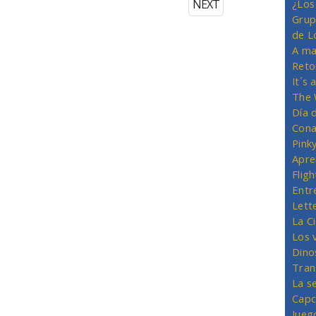
NEXT
¿Los
Grup
de L
A ma
Reto
It´s
The 
Día 
Cona
Pink
Apre
Flig
Entr
Lett
La C
Los 
Dino
Tran
La s
Capc
Jueg