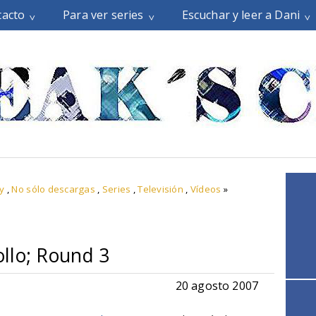
tacto
Para ver series
Escuchar y leer a Dani
y
,
No sólo descargas
,
Series
,
Televisión
,
Vídeos
»
Pollo; Round 3
20 agosto 2007