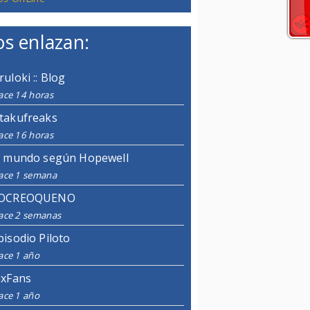
s enlazan:
ruloki :: Blog
ace 14 horas
takufreaks
ace 16 horas
l mundo según Hopewell
ace 1 semana
OCREOQUENO
ace 2 semanas
pisodio Piloto
ace 1 año
ixFans
ace 1 año