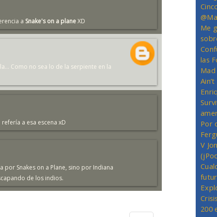
Cinc
@Mas
erencia a
Snake's on a plane
XD
Me g
sobr
Conf
las 
ula... Como no sea lo de la serpiente en la
Mad 
Ain’
Enriq
Survi
amer
 refería a esa escena xD
Por 
Ferg
V Jo
(jPo
Cual
a por Snakes on a Plane, sino por Indiana
futu
scapando de los indios.
Expl
Crisi
200 