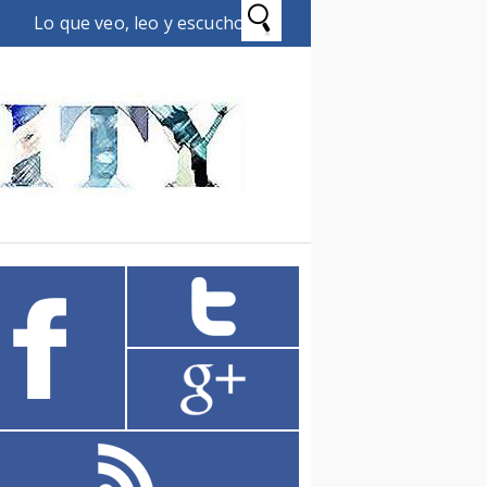
Lo que veo, leo y escucho