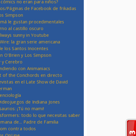
 cómics no eran para niños?
os/Páginas de Facebook de frikadas
os Simpson
má le gustan procedimentales
rno al castillo oscuro
 always sunny in Youtube
Wire: la gran serie americana
de los Santos Inocentes
n O'Brien y Los Simpson
y y Cerebro
ndiendo con Animaniacs
ht of the Conchords en directo
evistas en el Late Show de David
erman
ienciología
videojuegos de Indiana Jones
saurios: ¡Tú no mami!
sformers: todo lo que necesitas saber
emana de... Padre de Familia
om contra todos
os OnLine