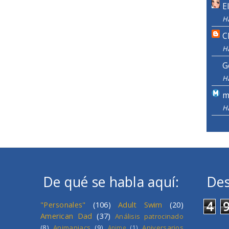
E
H
C
H
G
H
m
H
De qué se habla aquí:
Des
4
"Personales"
(106)
Adult Swim
(20)
American Dad
(37)
Análisis patrocinado
(8)
Animaniacs
(9)
Aniversarios
Anime
(1)