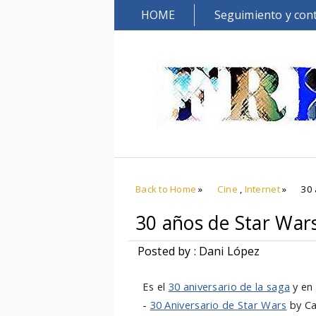
HOME
Seguimiento y con
Back to Home
»
Cine
,
Internet
»
30 
30 años de Star Wars 
Posted by : Dani López
Es el
30 aniversario de la saga
y en
-
30 Aniversario de Star Wars
by Ca