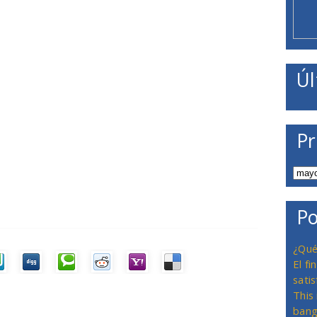
Úl
Pr
Po
¿Qué
El f
satis
This
bang