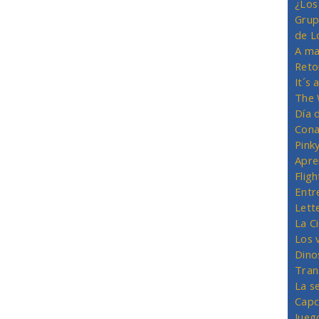
¿Los
Grup
de L
A ma
Reto
It´s
The 
Día 
Cona
Pink
Apre
Flig
Entr
Lett
La C
Los 
Dino
Tran
La s
Capc
Jueg