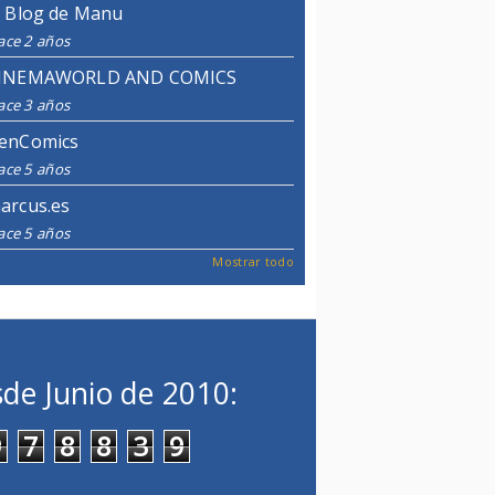
l Blog de Manu
ace 2 años
INEMAWORLD AND COMICS
ace 3 años
enComics
ace 5 años
arcus.es
ace 5 años
Mostrar todo
de Junio de 2010:
9
7
8
8
3
9