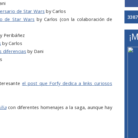
ani
versario de Star Wars
by Carlos
3387
rio de Star Wars
by Carlos (con la colaboración de
¡M
y Peribáñez
s
by Carlos
 diferencias
by Dani
s
nteresante
el post que Forfy dedica a links curiosos
lia
con diferentes homenajes a la saga, aunque hay