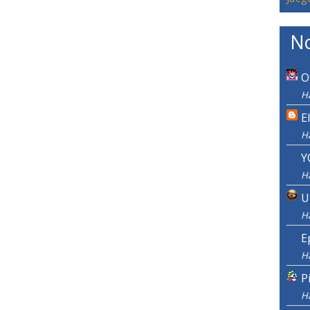
No
O
H
E
H
Y
H
U
H
E
H
P
H