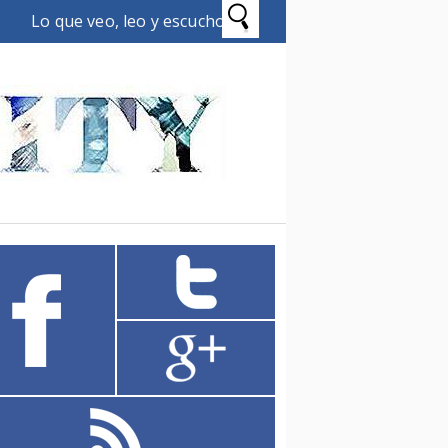
Lo que veo, leo y escucho