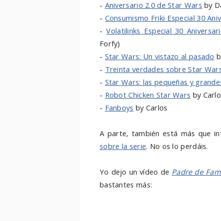
-
Aniversario 2.0 de Star Wars
by D
-
Consumismo Friki Especial 30 Ani
-
Volatilinks Especial 30 Aniversa
Forfy)
-
Star Wars: Un vistazo al pasado
b
-
Treinta verdades sobre Star War
-
Star Wars: las pequeñas y grandes
-
Robot Chicken Star Wars
by Carlo
-
Fanboys
by Carlos
A parte, también está más que i
sobre la serie
. No os lo perdáis.
Yo dejo un vídeo de
Padre de Fami
bastantes más: