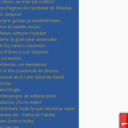
 cómics no eran para niños?
os/Páginas de Facebook de frikadas
os Simpson
má le gustan procedimentales
rno al castillo oscuro
 always sunny in Youtube
Wire: la gran serie americana
de los Santos Inocentes
n O'Brien y Los Simpson
y y Cerebro
ndiendo con Animaniacs
ht of the Conchords en directo
evistas en el Late Show de David
erman
ienciología
videojuegos de Indiana Jones
saurios: ¡Tú no mami!
sformers: todo lo que necesitas saber
emana de... Padre de Familia
om contra todos
os OnLine