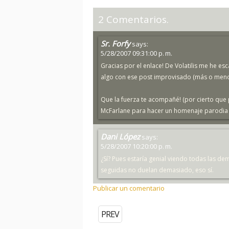
2 Comentarios.
Sr. Forfy
says:
5/28/2007 09:31:00 p. m.
Gracias por el enlace! De Volatilis me he 
algo con ese post improvisado (más o men
Que la fuerza te acompañé! (por cierto que 
McFarlane para hacer un homenaje parodia d
Dani López
says:
5/28/2007 10:20:00 p. m.
¿Sí? Pues estaría genial viendo todas las d
seguidas no duelan demasiado, eso sí.
Publicar un comentario
PREV