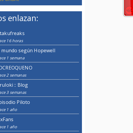
s enlazan:
takufreaks
ace 16 horas
l mundo según Hopewell
ace 1 semana
OCREOQUENO
ace 2 semanas
ruloki :: Blog
ace 3 semanas
pisodio Piloto
ace 1 año
ixFans
ace 1 año