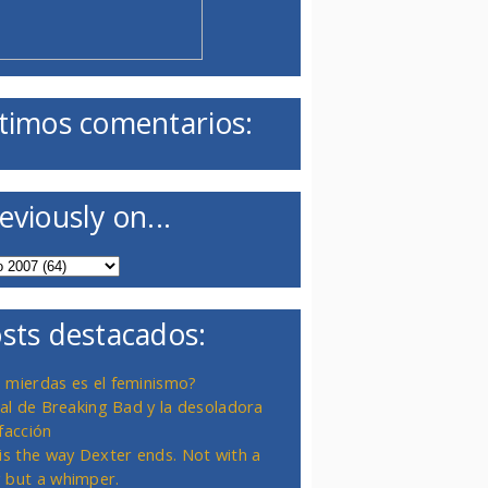
timos comentarios:
eviously on...
sts destacados:
 mierdas es el feminismo?
inal de Breaking Bad y la desoladora
facción
 is the way Dexter ends. Not with a
 but a whimper.