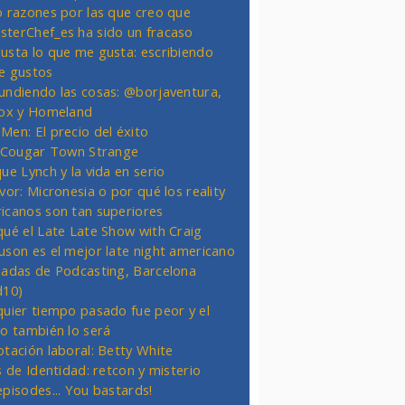
o razones por las que creo que
terChef_es ha sido un fracaso
usta lo que me gusta: escribiendo
e gustos
undiendo las cosas: @borjaventura,
Fox y Homeland
Men: El precio del éxito
t Cougar Town Strange
ue Lynch y la vida en serio
vor: Micronesia o por qué los reality
icanos son tan superiores
qué el Late Late Show with Craig
uson es el mejor late night americano
nadas de Podcasting, Barcelona
d10)
quier tiempo pasado fue peor y el
ro también lo será
otación laboral: Betty White
s de Identidad: retcon y misterio
episodes... You bastards!