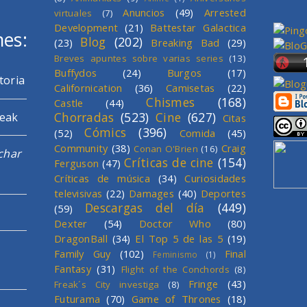
Anuncios
(49)
Arrested
virtuales
(7)
Development
(21)
Battestar Galactica
mes:
Blog
(202)
(23)
Breaking Bad
(29)
Breves apuntes sobre varias series
(13)
Buffydos
(24)
Burgos
(17)
toria
Californication
(36)
Camisetas
(22)
Chismes
(168)
Castle
(44)
Chorradas
(523)
Cine
(627)
reak
Citas
Cómics
(396)
(52)
Comida
(45)
Community
(38)
Craig
Conan O'Brien
(16)
char
Críticas de cine
(154)
Ferguson
(47)
Críticas de música
(34)
Curiosidades
televisivas
(22)
Damages
(40)
Deportes
Descargas del día
(449)
(59)
Dexter
(54)
Doctor Who
(80)
DragonBall
(34)
El Top 5 de las 5
(19)
Family Guy
(102)
Final
Feminismo
(1)
Fantasy
(31)
Flight of the Conchords
(8)
Fringe
(43)
Freak´s City investiga
(8)
Futurama
(70)
Game of Thrones
(18)