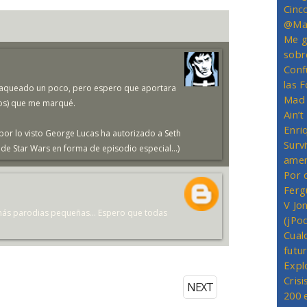
Cinc
@Mas
Me g
sobr
Conf
las 
escaqueado un poco, pero espero que aportara
Mad 
os) que me marqué.
Ain’
Enriq
por lo visto George Lucas ha autorizado a Seth
Survi
e Star Wars en forma de episodio especial...)
amer
Por 
Ferg
V Jo
emás parodias pequeñas... Espero que todas
(jPo
Cual
futu
Expl
Crisi
NEXT
200 