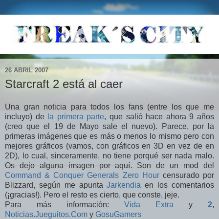
26 ABRIL 2007
Starcraft 2 está al caer
Una gran noticia para todos los fans (entre los que me
incluyo) de
la primera parte
, que salió hace ahora 9 años
(creo que el 19 de Mayo sale el nuevo). Parece, por la
primeras imágenes que es más o menos lo mismo pero con
mejores gráficos (vamos, con gráficos en 3D en vez de en
2D), lo cual, sinceramente, no tiene porqué ser nada malo.
Os dejo alguna imagen por aquí
. Son de un mod del
Command & Conquer Generals Zero Hour
censurado por
Blizzard, según me apunta
Jarkendia
en los comentarios
(¡gracias!). Pero el resto es cierto, que conste, jeje.
Para más información:
Vida Extra
y
2
,
Noticias.Jueguitos.Com
y
GosuGamers