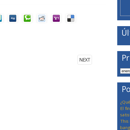
Úl
Pr
NEXT
Po
¿Qué
El f
satis
This
bang