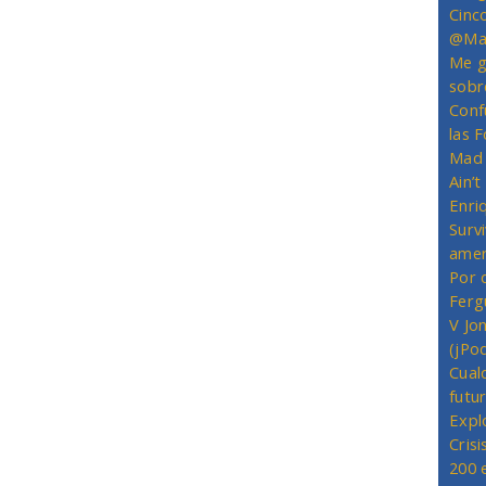
Cinc
@Mas
Me g
sobr
Conf
las 
Mad 
Ain’
Enriq
Survi
amer
Por 
Ferg
V Jo
(jPo
Cual
futu
Expl
Crisi
200 