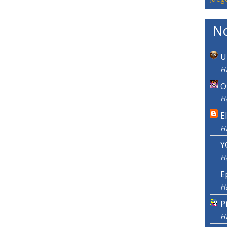
No
U
Ha
O
Ha
E
H
Y
H
E
H
P
H