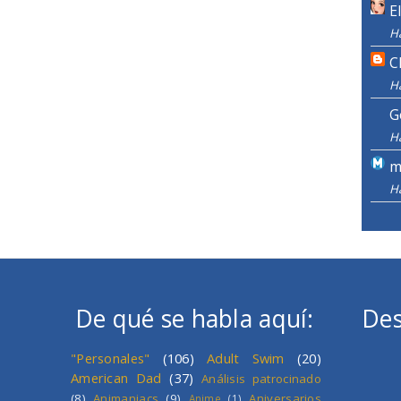
E
H
C
H
G
H
m
H
De qué se habla aquí:
Des
"Personales"
(106)
Adult Swim
(20)
American Dad
(37)
Análisis patrocinado
(8)
Animaniacs
(9)
Aniversarios
Anime
(1)