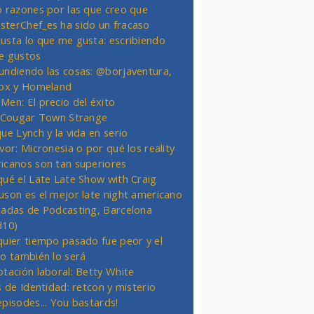
o razones por las que creo que
terChef_es ha sido un fracaso
usta lo que me gusta: escribiendo
e gustos
undiendo las cosas: @borjaventura,
Fox y Homeland
Men: El precio del éxito
t Cougar Town Strange
ue Lynch y la vida en serio
vor: Micronesia o por qué los reality
icanos son tan superiores
qué el Late Late Show with Craig
uson es el mejor late night americano
nadas de Podcasting, Barcelona
d10)
quier tiempo pasado fue peor y el
ro también lo será
otación laboral: Betty White
s de Identidad: retcon y misterio
episodes... You bastards!