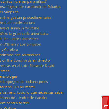
 cómics no eran para niños?
os/Páginas de Facebook de frikadas
os Simpson
má le gustan procedimentales
rno al castillo oscuro
 always sunny in Youtube
Wire: la gran serie americana
de los Santos Inocentes
n O'Brien y Los Simpson
y y Cerebro
ndiendo con Animaniacs
ht of the Conchords en directo
evistas en el Late Show de David
erman
ienciología
videojuegos de Indiana Jones
saurios: ¡Tú no mami!
sformers: todo lo que necesitas saber
emana de... Padre de Familia
om contra todos
os OnLine