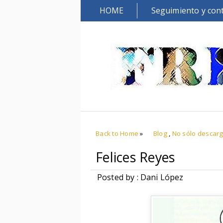
HOME
Seguimiento y con
Back to Home
»
Blog
,
No sólo descar
Felices Reyes
Posted by : Dani López