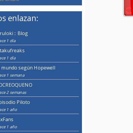
s enlazan:
ruloki :: Blog
ce 1 día
takufreaks
ce 1 día
l mundo según Hopewell
ace 1 semana
OCREOQUENO
ace 2 semanas
pisodio Piloto
ace 1 año
ixFans
ace 1 año