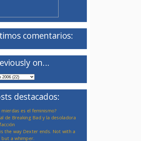
timos comentarios:
eviously on...
sts destacados:
 mierdas es el feminismo?
inal de Breaking Bad y la desoladora
facción
 is the way Dexter ends. Not with a
 but a whimper.