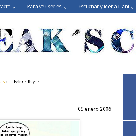
tacto
Para ver series
Escuchar y leer a Dani
gas
»
Felices Reyes
05 enero 2006