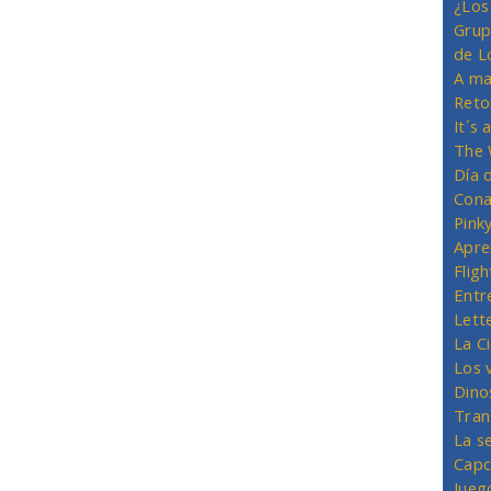
¿Los
Grup
de L
A ma
Reto
It´s
The 
Día 
Cona
Pink
Apre
Flig
Entr
Lett
La C
Los 
Dino
Tran
La s
Capc
Jueg