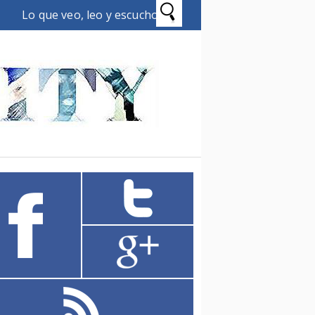
Lo que veo, leo y escucho