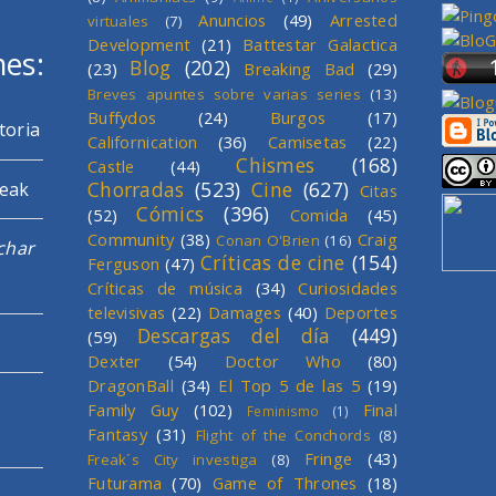
Anuncios
(49)
Arrested
virtuales
(7)
Development
(21)
Battestar Galactica
mes:
Blog
(202)
(23)
Breaking Bad
(29)
Breves apuntes sobre varias series
(13)
Buffydos
(24)
Burgos
(17)
toria
Californication
(36)
Camisetas
(22)
Chismes
(168)
Castle
(44)
Chorradas
(523)
Cine
(627)
reak
Citas
Cómics
(396)
(52)
Comida
(45)
Community
(38)
Craig
Conan O'Brien
(16)
char
Críticas de cine
(154)
Ferguson
(47)
Críticas de música
(34)
Curiosidades
televisivas
(22)
Damages
(40)
Deportes
Descargas del día
(449)
(59)
Dexter
(54)
Doctor Who
(80)
DragonBall
(34)
El Top 5 de las 5
(19)
Family Guy
(102)
Final
Feminismo
(1)
Fantasy
(31)
Flight of the Conchords
(8)
Fringe
(43)
Freak´s City investiga
(8)
Futurama
(70)
Game of Thrones
(18)