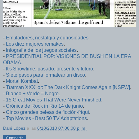
-
Emuladores, nostalgia y curiosidades
.
-
Los diez mejores remakes
.
-
Infografía de los juegos sociales
.
-
PRESIDENTIAL POP: VISIONES DE BUSH EN LA ERA
OBAMA
.
-
It's Showtime: pasado, presente y futuro
.
-
Siete pasos para formatear un disco
.
-
Mortal Kombat
.
-
'Batman XXX' or: The Dark Knight Comes Again [NSFW]
.
-
Blanco + Verde = Negro
.
-
15 Great Movies That Were Never Finished
.
-
Crónica de Rock in Rio 14 de junio
.
-
Cinco grandes peleas de ficción-friqui
.
-
Top Movies - Best 50 TV Adaptations
.
Dani López
a las
6/18/2010 07:00:00 p. m.
Compartir