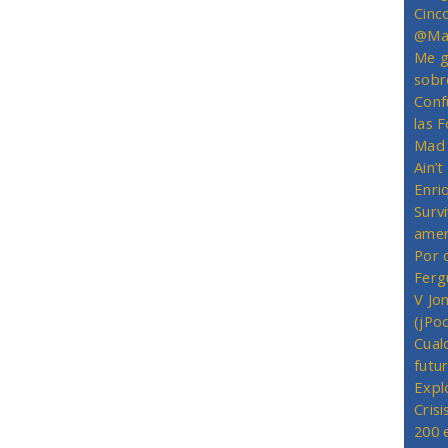
Cinc
@Mas
Me g
sobr
Conf
las 
Mad 
Ain’
Enriq
Survi
amer
Por 
Ferg
V Jo
(jPo
Cual
futu
Expl
Crisi
200 