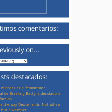
timos comentarios:
eviously on...
sts destacados:
 mierdas es el feminismo?
inal de Breaking Bad y la desoladora
facción
 is the way Dexter ends. Not with a
 but a whimper.