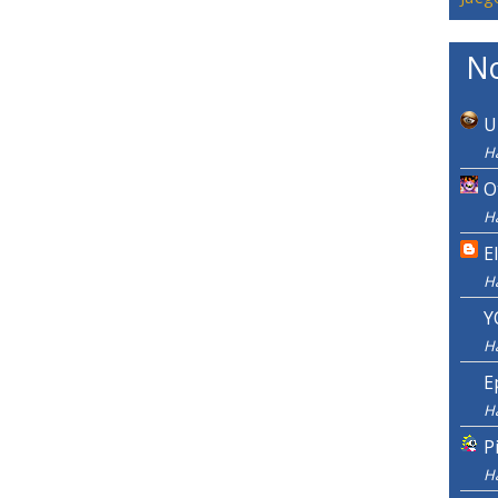
No
U
H
O
H
E
H
Y
H
E
H
P
H