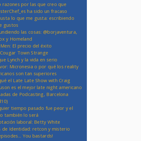
o razones por las que creo que
terChef_es ha sido un fracaso
usta lo que me gusta: escribiendo
e gustos
undiendo las cosas: @borjaventura,
Fox y Homeland
Men: El precio del éxito
t Cougar Town Strange
ue Lynch y la vida en serio
vor: Micronesia o por qué los reality
icanos son tan superiores
qué el Late Late Show with Craig
uson es el mejor late night americano
nadas de Podcasting, Barcelona
d10)
quier tiempo pasado fue peor y el
ro también lo será
otación laboral: Betty White
s de Identidad: retcon y misterio
episodes... You bastards!