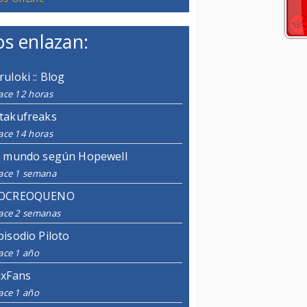
s enlazan:
ruloki :: Blog
ace 12 horas
takufreaks
ace 14 horas
l mundo según Hopewell
ace 1 semana
OCREOQUENO
ace 2 semanas
pisodio Piloto
ace 1 año
ixFans
ace 1 año