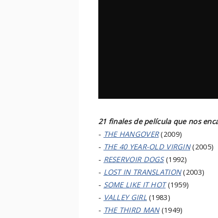
21 finales de película que nos enc
-
THE HANGOVER
(2009)
-
THE 40 YEAR-OLD VIRGIN
(2005)
-
RESERVOIR DOGS
(1992)
-
LOST IN TRANSLATION
(2003)
-
SOME LIKE IT HOT
(1959)
-
VALLEY GIRL
(1983)
-
THE THIRD MAN
(1949)