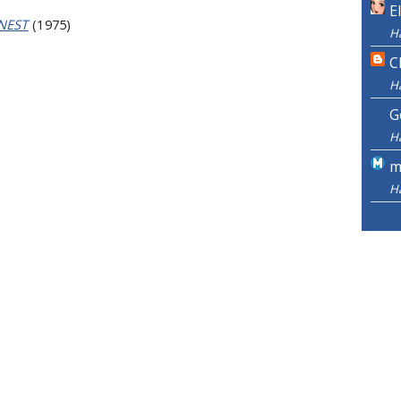
E
NEST
(1975)
H
C
H
G
H
m
H