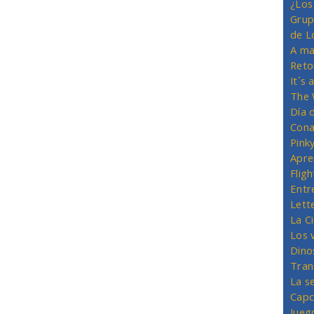
¿Los
Grup
de L
A ma
Reto
It´s
The 
Día 
Cona
Pink
Apre
Flig
Entr
Lett
La C
Los 
Dino
Tran
La s
Capc
Jueg