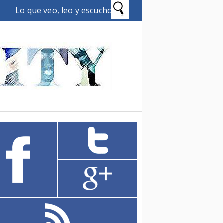
Lo que veo, leo y escucho