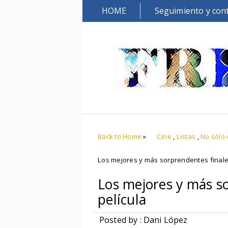
HOME
Seguimiento y con
Back to Home
»
Cine
,
Listas
,
No sólo
Los mejores y más sorprendentes finale
Los mejores y más s
película
Posted by : Dani López