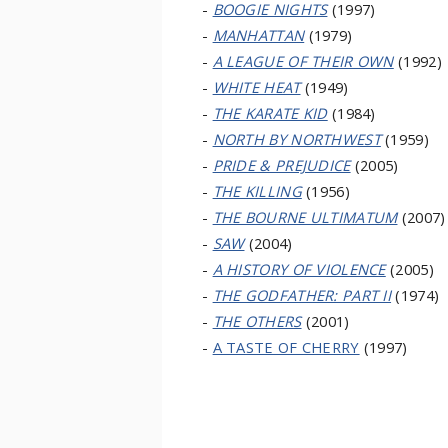
-
BOOGIE NIGHTS
(1997)
-
MANHATTAN
(1979)
-
A LEAGUE OF THEIR OWN
(1992)
-
WHITE HEAT
(1949)
-
THE KARATE KID
(1984)
-
NORTH BY NORTHWEST
(1959)
-
PRIDE & PREJUDICE
(2005)
-
THE KILLING
(1956)
-
THE BOURNE ULTIMATUM
(2007)
-
SAW
(2004)
-
A HISTORY OF VIOLENCE
(2005)
-
THE GODFATHER: PART II
(1974)
-
THE OTHERS
(2001)
-
A TASTE OF CHERRY
(1997)