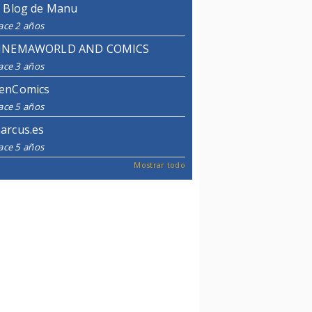
l Blog de Manu
ace 2 años
INEMAWORLD AND COMICS
ace 3 años
enComics
ace 5 años
arcus.es
ace 5 años
Mostrar todo