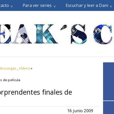
tacto
Para ver series
Escuchar y leer a Dani
 descargas
,
Vídeos
»
s de película
orprendentes finales de
16 junio 2009