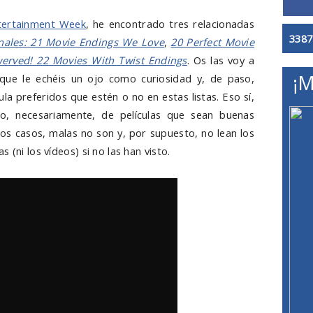
tertainment Week
, he encontrado tres relacionadas
3387
inales: 21 Movie Endings We Love
,
20 Perfect Movie
erved! 22 Movies With Twist Endings
. Os las voy a
¡M
 que le echéis un ojo como curiosidad y, de paso,
ula preferidos que estén o no en estas listas. Eso sí,
, necesariamente, de películas que sean buenas
os casos, malas no son y, por supuesto, no lean los
 (ni los vídeos) si no las han visto.