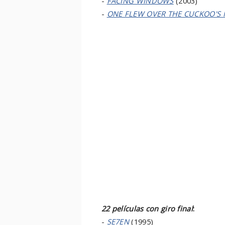
-
FACING WINDOWS
(2003)
-
ONE FLEW OVER THE CUCKOO'S 
22 películas con giro final
:
-
SE7EN
(1995)