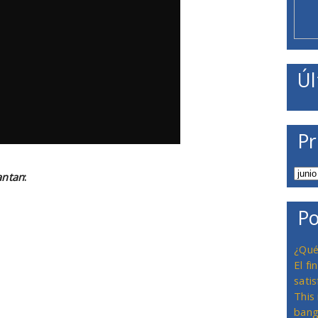
Úl
Pr
antan
:
Po
¿Qué
El f
satis
This
bang