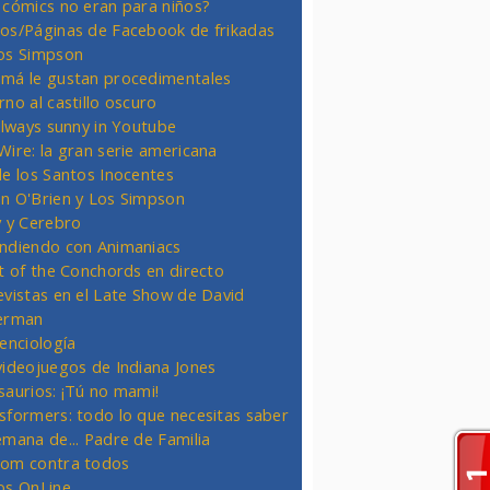
 cómics no eran para niños?
os/Páginas de Facebook de frikadas
os Simpson
má le gustan procedimentales
rno al castillo oscuro
 always sunny in Youtube
Wire: la gran serie americana
de los Santos Inocentes
n O'Brien y Los Simpson
y y Cerebro
ndiendo con Animaniacs
ht of the Conchords en directo
evistas en el Late Show de David
erman
ienciología
videojuegos de Indiana Jones
saurios: ¡Tú no mami!
sformers: todo lo que necesitas saber
emana de... Padre de Familia
om contra todos
os OnLine