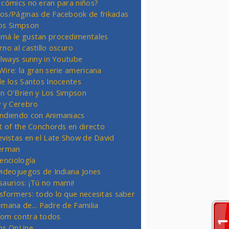
 cómics no eran para niños?
os/Páginas de Facebook de frikadas
os Simpson
má le gustan procedimentales
rno al castillo oscuro
 always sunny in Youtube
Wire: la gran serie americana
de los Santos Inocentes
n O'Brien y Los Simpson
y y Cerebro
ndiendo con Animaniacs
ht of the Conchords en directo
evistas en el Late Show de David
erman
ienciología
videojuegos de Indiana Jones
saurios: ¡Tú no mami!
sformers: todo lo que necesitas saber
emana de... Padre de Familia
om contra todos
os OnLine