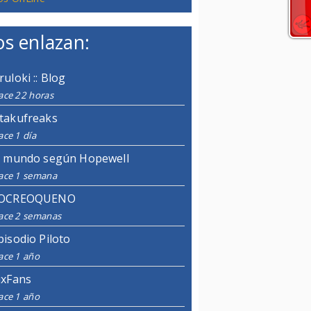
s enlazan:
ruloki :: Blog
ace 22 horas
takufreaks
ce 1 día
l mundo según Hopewell
ace 1 semana
OCREOQUENO
ace 2 semanas
pisodio Piloto
ace 1 año
ixFans
ace 1 año