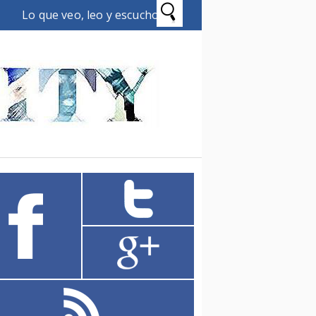
Lo que veo, leo y escucho