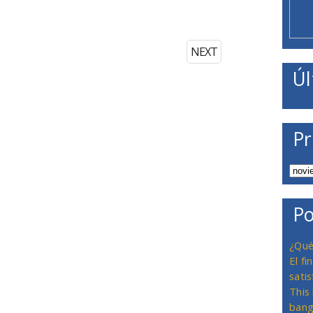
NEXT
Úl
Pr
Po
¿Qué
El f
satis
This
bang