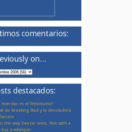
timos comentarios:
eviously on...
sts destacados:
 mierdas es el feminismo?
inal de Breaking Bad y la desoladora
facción
 is the way Dexter ends. Not with a
 but a whimper.