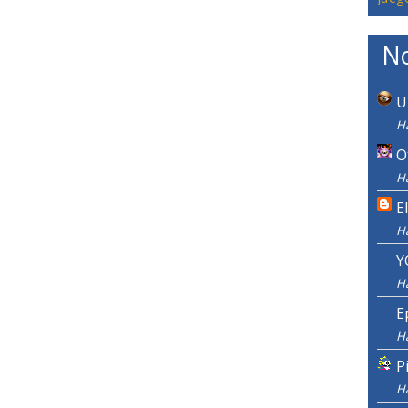
No
U
H
O
Ha
E
H
Y
H
E
H
P
H