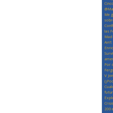
Cinc
@Mas
Me g
sobr
Conf
las 
Mad 
Ain’
Enriq
Survi
amer
Por 
Ferg
V Jo
(jPo
Cual
futu
Expl
Crisi
200 