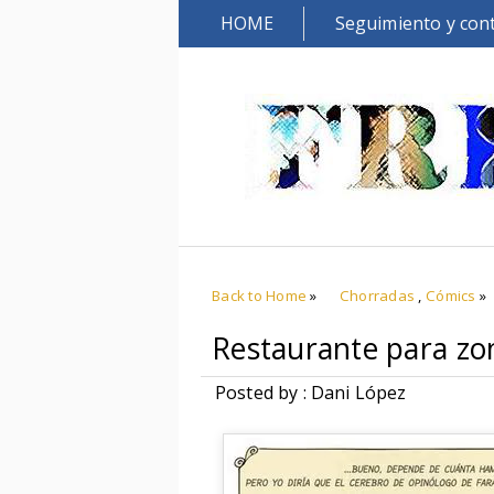
HOME
Seguimiento y con
Back to Home
»
Chorradas
,
Cómics
»
Restaurante para zo
Posted by : Dani López