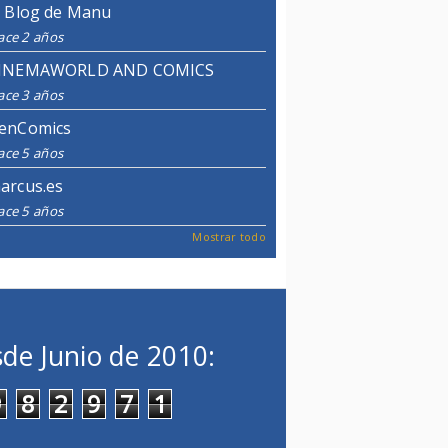
l Blog de Manu
ace 2 años
INEMAWORLD AND COMICS
ace 3 años
enComics
ace 5 años
arcus.es
ace 5 años
Mostrar todo
de Junio de 2010:
9
8
2
9
7
1