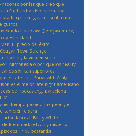
o razones por las que creo que
terChef_es ha sido un fracaso
usta lo que me gusta: escribiendo
e gustos
undiendo las cosas: @borjaventura,
Fox y Homeland
Men: El precio del éxito
t Cougar Town Strange
ue Lynch y la vida en serio
vor: Micronesia o por qué los reality
icanos son tan superiores
qué el Late Late Show with Craig
uson es el mejor late night americano
nadas de Podcasting, Barcelona
d10)
quier tiempo pasado fue peor y el
ro también lo será
otación laboral: Betty White
s de Identidad: retcon y misterio
episodes... You bastards!