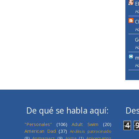
E
H
C
H
G
H
m
H
De qué se habla aquí:
Des
4
"Personales"
(106)
Adult Swim
(20)
American Dad
(37)
Análisis patrocinado
(8)
Animaniacs
(9)
Aniversarios
Anime
(1)