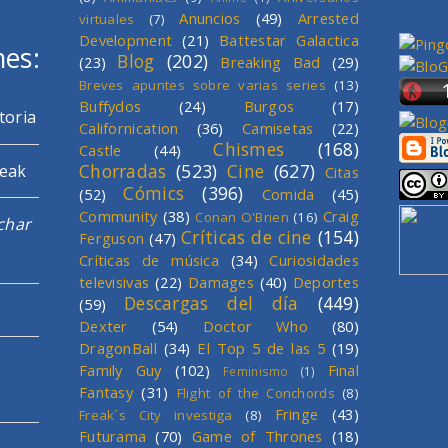
Anuncios
(49)
Arrested
virtuales
(7)
Development
(21)
Battestar Galactica
mes:
Blog
(202)
(23)
Breaking Bad
(29)
Breves apuntes sobre varias series
(13)
Buffydos
(24)
Burgos
(17)
toria
Californication
(36)
Camisetas
(22)
Chismes
(168)
Castle
(44)
Chorradas
(523)
Cine
(627)
reak
Citas
Cómics
(396)
(52)
Comida
(45)
Community
(38)
Craig
Conan O'Brien
(16)
char
Críticas de cine
(154)
Ferguson
(47)
Críticas de música
(34)
Curiosidades
televisivas
(22)
Damages
(40)
Deportes
Descargas del día
(449)
(59)
Dexter
(54)
Doctor Who
(80)
DragonBall
(34)
El Top 5 de las 5
(19)
Family Guy
(102)
Final
Feminismo
(1)
Fantasy
(31)
Flight of the Conchords
(8)
Fringe
(43)
Freak´s City investiga
(8)
Futurama
(70)
Game of Thrones
(18)