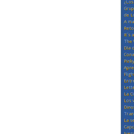
¿Los
Grup
de L
A ma
Reto
It´s
The 
Día 
Cona
Pink
Apre
Flig
Entr
Lett
La C
Los 
Dino
Tran
La s
Capc
Jueg