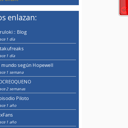
s enlazan:
ruloki :: Blog
ce 1 día
takufreaks
ce 1 día
l mundo según Hopewell
ace 1 semana
OCREOQUENO
ace 2 semanas
pisodio Piloto
ace 1 año
ixFans
ace 1 año