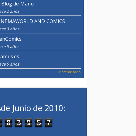
l Blog de Manu
ace 2 años
INEMAWORLD AND COMICS
ace 3 años
enComics
ace 5 años
arcus.es
ace 5 años
Mostrar todo
de Junio de 2010:
9
8
3
9
5
7