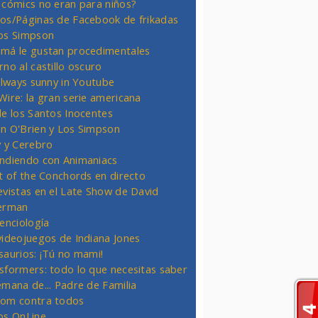
 cómics no eran para niños?
os/Páginas de Facebook de frikadas
os Simpson
má le gustan procedimentales
rno al castillo oscuro
 always sunny in Youtube
Wire: la gran serie americana
de los Santos Inocentes
n O'Brien y Los Simpson
y y Cerebro
ndiendo con Animaniacs
ht of the Conchords en directo
evistas en el Late Show de David
erman
ienciología
videojuegos de Indiana Jones
saurios: ¡Tú no mami!
sformers: todo lo que necesitas saber
emana de... Padre de Familia
om contra todos
os OnLine