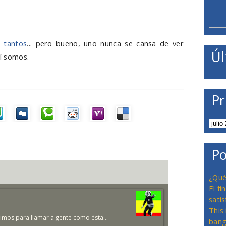
o
tantos
... pero bueno, uno nunca se cansa de ver
Úl
sí somos.
Pr
Po
¿Qué
El f
satis
This
nimos para llamar a gente como ésta...
bang