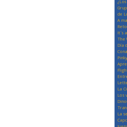
¿Los
Grup
de L
A ma
Reto
It´s
The 
Día 
Cona
Pink
Apre
Flig
Entr
Lett
La C
Los 
Dino
Tran
La s
Capc
Jueg