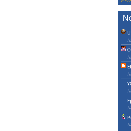
No
U
Ha
O
Ha
E
H
Y
H
E
H
P
H