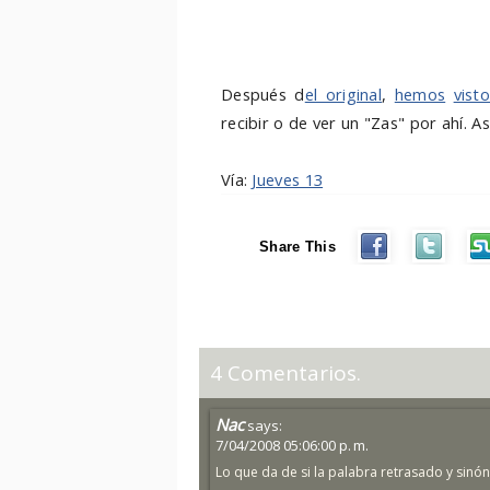
Después d
el original
,
hemos
vist
recibir o de ver un "Zas" por ahí. A
Vía:
Jueves 13
Share This
4 Comentarios.
Nac
says:
7/04/2008 05:06:00 p. m.
Lo que da de si la palabra retrasado y sinó