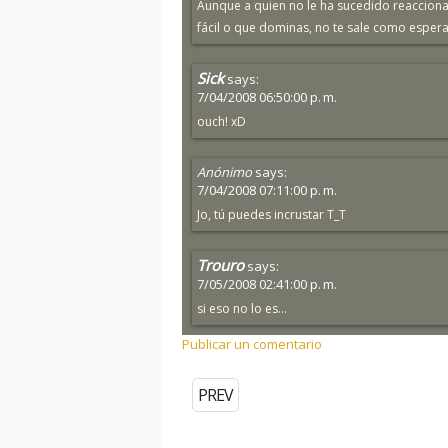
Aunque a quien no le ha sucedido reacciona
fácil o que dominas, no te sale como esper
Sick
says:
7/04/2008 06:50:00 p. m.
ouch! xD
Anónimo
says:
7/04/2008 07:11:00 p. m.
Jo, tú puedes incrustar T_T
Trouro
says:
7/05/2008 02:41:00 p. m.
si eso no lo es...
Publicar un comentario
PREV