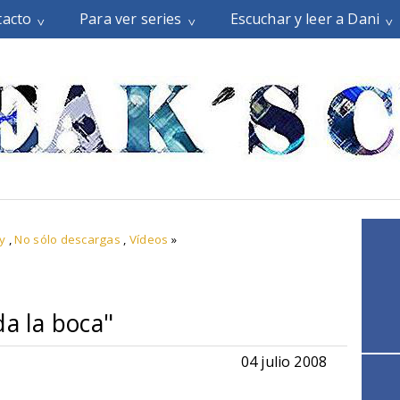
tacto
Para ver series
Escuchar y leer a Dani
y
,
No sólo descargas
,
Vídeos
»
da la boca"
04 julio 2008