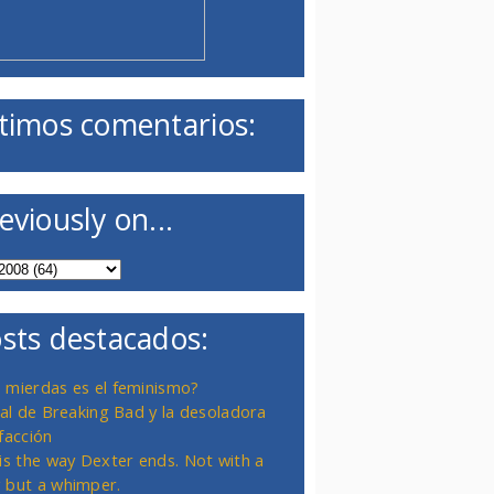
timos comentarios:
eviously on...
sts destacados:
 mierdas es el feminismo?
inal de Breaking Bad y la desoladora
facción
 is the way Dexter ends. Not with a
 but a whimper.