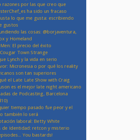
o razones por las que creo que
terChef_es ha sido un fracaso
usta lo que me gusta: escribiendo
e gustos
undiendo las cosas: @borjaventura,
Fox y Homeland
Men: El precio del éxito
t Cougar Town Strange
ue Lynch y la vida en serio
vor: Micronesia o por qué los reality
icanos son tan superiores
qué el Late Late Show with Craig
uson es el mejor late night americano
nadas de Podcasting, Barcelona
d10)
quier tiempo pasado fue peor y el
ro también lo será
otación laboral: Betty White
s de Identidad: retcon y misterio
episodes... You bastards!