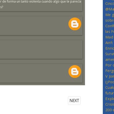
r de forma un tanto violenta cuando algo que te parecía
Cinc
as?
@Mas
Me g
sobr
Conf
las 
Mad 
Ain’
Enriq
Survi
amer
Por 
Ferg
V Jo
(jPo
Cual
futu
Expl
NEXT
Crisi
200 