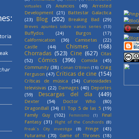
Anuncios
(49)
Arrested
virtuales
(7)
Development
(21)
Battestar Galactica
mes:
Blog
(202)
(23)
Breaking Bad
(29)
Breves apuntes sobre varias series
(13)
Buffydos
(24)
Burgos
(17)
toria
Californication
(36)
Camisetas
(22)
Chismes
(168)
Castle
(44)
Chorradas
(523)
Cine
(627)
reak
Citas
Cómics
(396)
(52)
Comida
(45)
Community
(38)
Craig
Conan O'Brien
(16)
char
Críticas de cine
(154)
Ferguson
(47)
Críticas de música
(34)
Curiosidades
televisivas
(22)
Damages
(40)
Deportes
Descargas del día
(449)
(59)
Dexter
(54)
Doctor Who
(80)
DragonBall
(34)
El Top 5 de las 5
(19)
Family Guy
(102)
Final
Feminismo
(1)
Fantasy
(31)
Flight of the Conchords
(8)
Fringe
(43)
Freak´s City investiga
(8)
Futurama
(70)
Game of Thrones
(18)