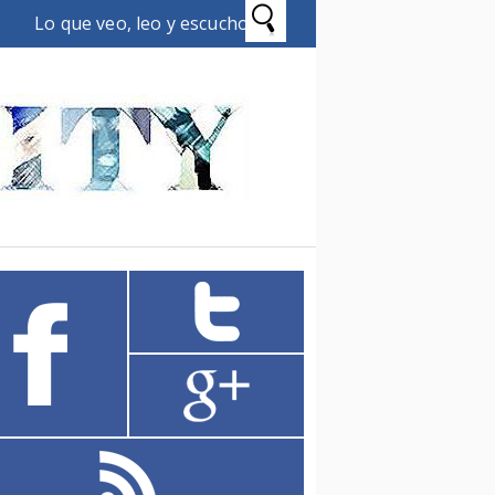
Lo que veo, leo y escucho