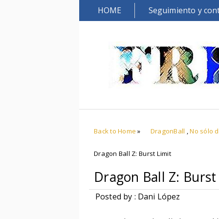
HOME
Seguimiento y con
Back to Home
»
DragonBall
,
No sólo 
Dragon Ball Z: Burst Limit
Dragon Ball Z: Burst
Posted by : Dani López