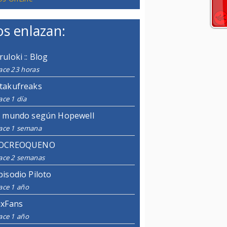
s enlazan:
ruloki :: Blog
ace 23 horas
takufreaks
ce 1 día
l mundo según Hopewell
ace 1 semana
OCREOQUENO
ace 2 semanas
pisodio Piloto
ace 1 año
ixFans
ace 1 año