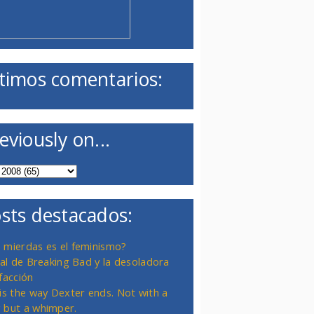
timos comentarios:
eviously on...
sts destacados:
 mierdas es el feminismo?
inal de Breaking Bad y la desoladora
facción
 is the way Dexter ends. Not with a
 but a whimper.