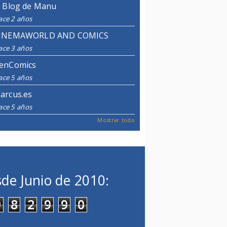
l Blog de Manu
ace 2 años
INEMAWORLD AND COMICS
ace 3 años
enComics
ace 5 años
arcus.es
ace 5 años
Mostrar todo
de Junio de 2010:
9
8
2
9
9
0