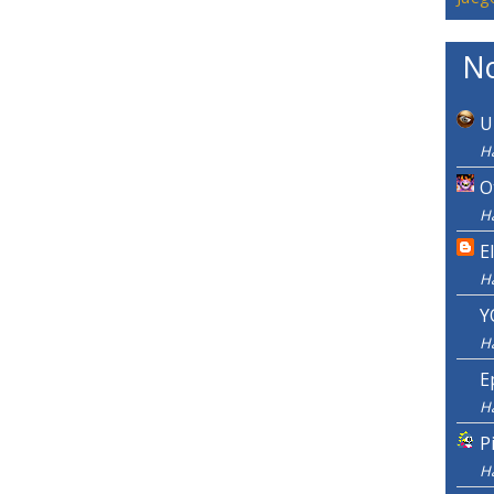
No
U
H
O
Ha
E
H
Y
H
E
H
P
H