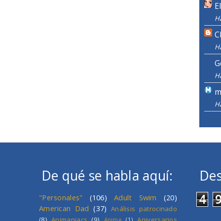
E
H
C
H
G
H
m
H
De qué se habla aquí:
Des
4
"Personales"
(106)
Adult Swim
(20)
American Dad
(37)
Análisis patrocinado
(8)
Animaniacs
(9)
Aniversarios
Anime
(1)