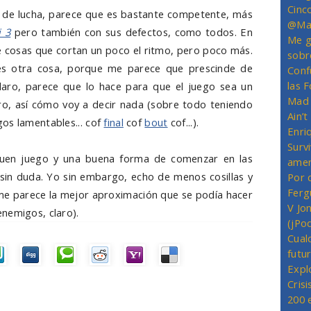
Cinc
 de lucha, parece que es bastante competente, más
@Mas
i 3
pero también con sus defectos, como todos. En
Me g
e cosas que cortan un poco el ritmo, pero poco más.
sobr
es otra cosa, porque me parece que prescinde de
Conf
las 
claro, parece que lo hace para que el juego sea un
Mad 
laro, así cómo voy a decir nada (sobre todo teniendo
Ain’
os lamentables... cof
final
cof
bout
cof...).
Enriq
Survi
buen juego y una buena forma de comenzar en las
amer
sin duda. Yo sin embargo, echo de menos cosillas y
Por 
Ferg
 me parece la mejor aproximación que se podía hacer
V Jo
nemigos, claro).
(jPo
Cual
futu
Expl
Crisi
200 