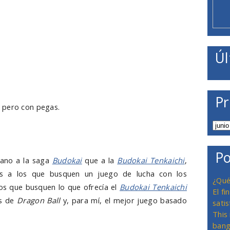
Úl
Pr
 pero con pegas.
Po
cano a la saga
Budokai
que a la
Budokai Tenkaichi
,
ás a los que busquen un juego de lucha con los
¿Qué
os que busquen lo que ofrecía el
Budokai Tenkaichi
El f
as de
Dragon Ball
y, para mí, el mejor juego basado
satis
This
bang