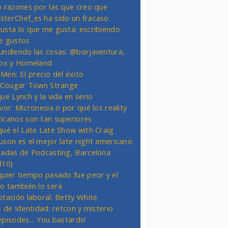
o razones por las que creo que
terChef_es ha sido un fracaso
usta lo que me gusta: escribiendo
e gustos
undiendo las cosas: @borjaventura,
Fox y Homeland
Men: El precio del éxito
t Cougar Town Strange
ue Lynch y la vida en serio
vor: Micronesia o por qué los reality
icanos son tan superiores
qué el Late Late Show with Craig
uson es el mejor late night americano
nadas de Podcasting, Barcelona
d10)
quier tiempo pasado fue peor y el
ro también lo será
otación laboral: Betty White
s de Identidad: retcon y misterio
episodes... You bastards!