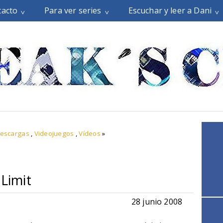
tacto
Para ver series
Escuchar y leer a Dani
descargas
,
Videojuegos
,
Vídeos
»
 Limit
28 junio 2008