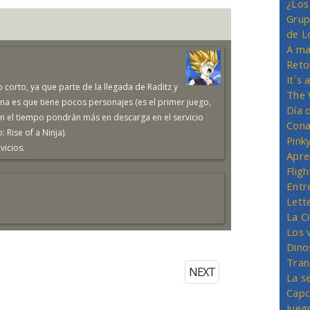
¿Los
Grup
de L
A ma
Reto
It´s
 corto, ya que parte de la llegada de Raditz y
The 
ena es que tiene pocos personajes (es el primer juego,
Día 
n el tiempo pondrán más en descarga en el servicio
Cona
 Rise of a Ninja).
Pink
vicios.
Apre
Flig
Entr
Lett
La C
Los 
Dino
Tran
NEXT
La s
Capc
Jueg