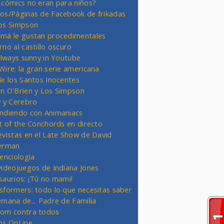
 cómics no eran para niños?
os/Páginas de Facebook de frikadas
os Simpson
má le gustan procedimentales
rno al castillo oscuro
 always sunny in Youtube
Wire: la gran serie americana
de los Santos Inocentes
n O'Brien y Los Simpson
y y Cerebro
ndiendo con Animaniacs
ht of the Conchords en directo
evistas en el Late Show de David
erman
ienciología
videojuegos de Indiana Jones
saurios: ¡Tú no mami!
sformers: todo lo que necesitas saber
emana de... Padre de Familia
om contra todos
os OnLine