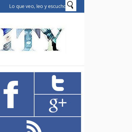
Lo que veo, leo y escucho