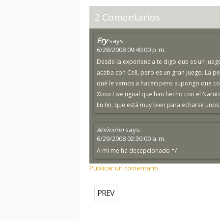
2 Comentarios.
Fry
says:
6/28/2008 09:40:00 p. m.
Desde la experiencia te digo que es un juego
acaba con Cell, pero es un gran juego. La p
qué le vamos a hacer) pero supongo que co
Xbox Live (igual que han hecho con el Naruto:
En fin, que está muy bien para echarse unos 
Anónimo
says:
6/29/2008 02:30:00 a. m.
A mi me ha decepcionado =/
Publicar un comentario
PREV