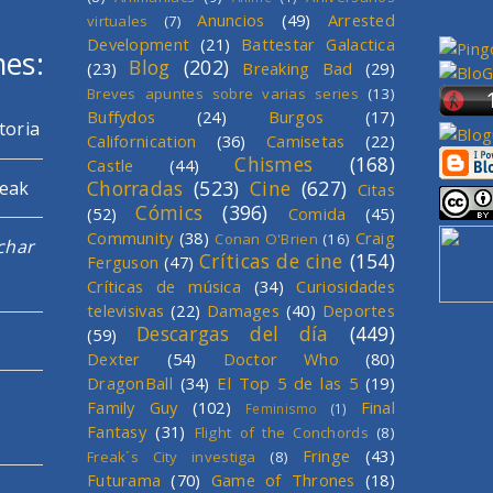
Anuncios
(49)
Arrested
virtuales
(7)
Development
(21)
Battestar Galactica
mes:
Blog
(202)
(23)
Breaking Bad
(29)
Breves apuntes sobre varias series
(13)
Buffydos
(24)
Burgos
(17)
toria
Californication
(36)
Camisetas
(22)
Chismes
(168)
Castle
(44)
Chorradas
(523)
Cine
(627)
reak
Citas
Cómics
(396)
(52)
Comida
(45)
Community
(38)
Craig
Conan O'Brien
(16)
char
Críticas de cine
(154)
Ferguson
(47)
Críticas de música
(34)
Curiosidades
televisivas
(22)
Damages
(40)
Deportes
Descargas del día
(449)
(59)
Dexter
(54)
Doctor Who
(80)
DragonBall
(34)
El Top 5 de las 5
(19)
Family Guy
(102)
Final
Feminismo
(1)
Fantasy
(31)
Flight of the Conchords
(8)
Fringe
(43)
Freak´s City investiga
(8)
Futurama
(70)
Game of Thrones
(18)