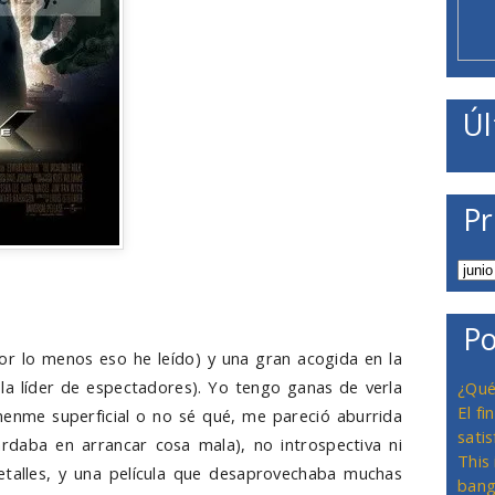
Úl
Pr
Po
por lo menos eso he leído) y una gran acogida en la
 la líder de espectadores). Yo tengo ganas de verla
¿Qué
El f
ámenme superficial o no sé qué, me pareció aburrida
satis
rdaba en arrancar cosa mala), no introspectiva ni
This
etalles, y una película que desaprovechaba muchas
bang