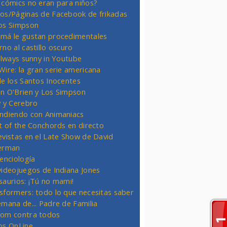
 cómics no eran para niños?
os/Páginas de Facebook de frikadas
os Simpson
má le gustan procedimentales
rno al castillo oscuro
 always sunny in Youtube
Wire: la gran serie americana
de los Santos Inocentes
n O'Brien y Los Simpson
y y Cerebro
ndiendo con Animaniacs
ht of the Conchords en directo
evistas en el Late Show de David
erman
ienciología
videojuegos de Indiana Jones
saurios: ¡Tú no mami!
sformers: todo lo que necesitas saber
emana de... Padre de Familia
om contra todos
os OnLine