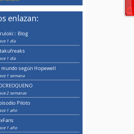
s enlazan:
ruloki :: Blog
ce 1 día
takufreaks
ce 1 día
l mundo según Hopewell
ace 1 semana
OCREOQUENO
ace 2 semanas
pisodio Piloto
ace 1 año
ixFans
ace 1 año