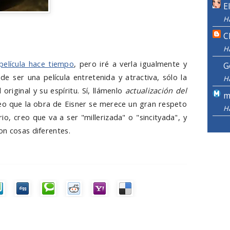
E
H
C
H
elícula hace tiempo
, pero iré a verla igualmente y
G
de ser una película entretenida y atractiva, sólo la
H
original y su espíritu. Sí, llámenlo
actualización del
m
o que la obra de Eisner se merece un gran respeto
H
rio, creo que va a ser "millerizada" o "sincityada", y
on cosas diferentes.