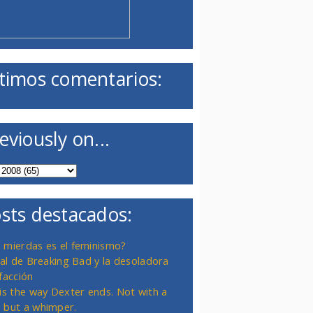
timos comentarios:
eviously on...
sts destacados:
 mierdas es el feminismo?
inal de Breaking Bad y la desoladora
facción
 is the way Dexter ends. Not with a
 but a whimper.