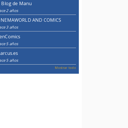
l Blog de Manu
ace 2 años
INEMAWORLD AND COMICS
ace 3 años
enComics
ace 5 años
arcus.es
ace 5 años
Mostrar todo