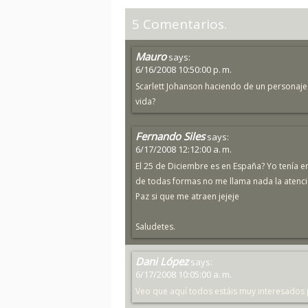
5 Comentarios.
Mauro
says:
6/16/2008 10:50:00 p. m.
Scarlett Johanson haciendo de un personaje
vida?
Fernando Siles
says:
6/17/2008 12:12:00 a. m.
El 25 de Diciembre es en España? Yo tenía 
de todas formas no me llama nada la atención 
Paz si que me atraen jejeje
Saludetes.
Dani López
says:
6/17/2008 10:05:00 a. m.
Veo que aquí todos estáis muy interesados p