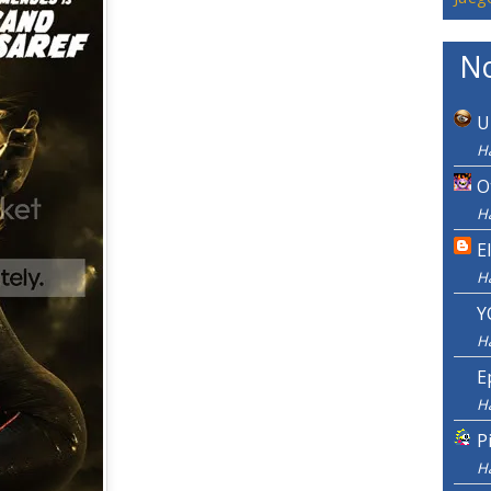
No
U
Ha
O
Ha
E
H
Y
H
E
H
P
H