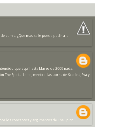
 de comic. ¿Que mas se le puede pedir a la
entendido que aquí hasta Marzo de 2009 nada,
The Spirit... buen, mentira, las ubres de Scarlett, Eva y
or los conceptos y argumentos de The Spirit...