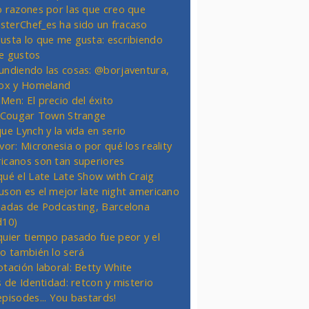
o razones por las que creo que
terChef_es ha sido un fracaso
usta lo que me gusta: escribiendo
e gustos
undiendo las cosas: @borjaventura,
Fox y Homeland
Men: El precio del éxito
t Cougar Town Strange
ue Lynch y la vida en serio
vor: Micronesia o por qué los reality
icanos son tan superiores
qué el Late Late Show with Craig
uson es el mejor late night americano
nadas de Podcasting, Barcelona
d10)
quier tiempo pasado fue peor y el
ro también lo será
otación laboral: Betty White
s de Identidad: retcon y misterio
episodes... You bastards!