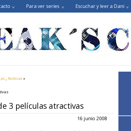
tacto
Para ver series
Escuchar y leer a Dani
gas
,
Noticias
»
tivas
e 3 películas atractivas
16 junio 2008