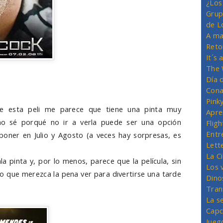
¿Los
Grup
de L
A ma
Reto
It´s
The 
Día 
Cona
Pink
e esta peli me parece que tiene una pinta muy
Apre
 no sé porqué no ir a verla puede ser una opción
Flig
Entr
poner en Julio y Agosto (a veces hay sorpresas, es
Lett
La C
a pinta y, por lo menos, parece que la película, sin
Los 
o que merezca la pena ver para divertirse una tarde
Dino
Tran
La s
Capc
Jueg