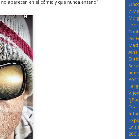
e no aparecen en el cómic y que nunca entendí.
Cinc
@Mas
Me g
sobr
Conf
las 
Mad 
Ain’
Enriq
Survi
amer
Por 
Ferg
V Jo
(jPo
Cual
futu
Expl
Crisi
200 