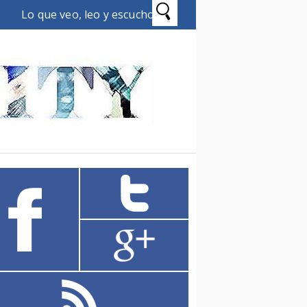
Lo que veo, leo y escucho