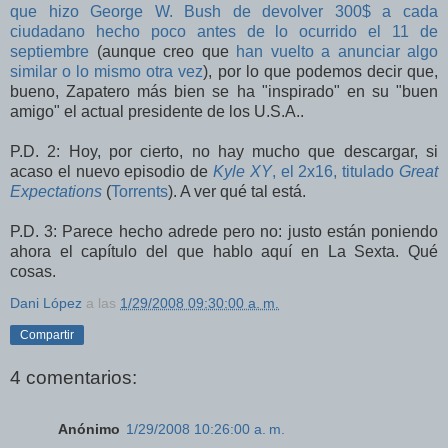
que hizo George W. Bush de devolver 300$ a cada
ciudadano hecho poco antes de lo ocurrido el 11 de
septiembre
(aunque creo que
han vuelto a anunciar algo
similar o lo mismo otra vez
), por lo que podemos decir que,
bueno, Zapatero más bien se ha "inspirado" en su "buen
amigo" el actual presidente de los U.S.A..
P.D. 2: Hoy, por cierto, no hay mucho que descargar, si
acaso el nuevo episodio de
Kyle XY
, el 2x16, titulado
Great
Expectations
(
Torrents
). A ver qué tal está.
P.D. 3: Parece hecho adrede pero no: justo están poniendo
ahora el capítulo del que hablo aquí en La Sexta. Qué
cosas.
Dani López
a las
1/29/2008 09:30:00 a. m.
Compartir
4 comentarios:
Anónimo
1/29/2008 10:26:00 a. m.