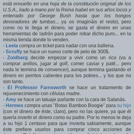
está envuelto en una hoja de la constitución original de los
U.S.A., liado a mano por la Reina Isabel en sus años locos y
enterrado por George Bush hasta que los hongos
devoradores de tumbas
... ya os imagináis el resto), pero
como no le llega el dinero, se gasta el dinero en unas
herramientas de ladrón para poder robar dicho puro... en la
misma tienda donde lo venden.
-
Leela
compra un ticket para nadar con una ballena.
-
Scruffy
se hace un nuevo corte de pelo de 300$.
-
Zoidberg
decide empezar a vivir como un rico (va a
comprar anillos, jugar al golf, comer caviar y paté... pero
nada le termina de convencer), aunque termina gastando el
dinero en perritos calientes para los pobres... y los que no
son tanto.
-
El Professor Farnsworth
se hace un tratamiento de
rejuvenecimiento con células madre.
-
Amy
se hace un tatuaje parlante con la cara de Satanás.
-
Hermes
compra unas "Botas Bamboo Boogie" para
su hijo
(con el dinero de éste, claro), pero no las quiere, ya que él
quería invertir el dinero como su padre. Por lo menos le deja
a su hijo 1 centavo para que invierta sabiamente, aunque
éste prefiere usarlos para comprar cinco acciones de