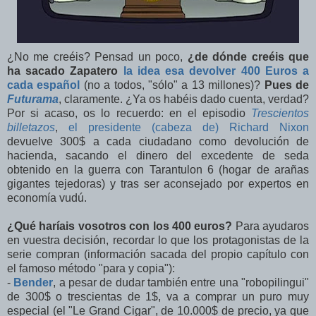
¿No me creéis? Pensad un poco,
¿de dónde creéis que
ha sacado Zapatero
la idea esa devolver 400 Euros a
cada español
(no a todos, "sólo" a 13 millones)?
Pues de
Futurama
, claramente. ¿Ya os habéis dado cuenta, verdad?
Por si acaso, os lo recuerdo: en el episodio
Trescientos
billetazos
,
el presidente (cabeza de) Richard Nixon
devuelve 300$ a cada ciudadano como devolución de
hacienda, sacando el dinero del excedente de seda
obtenido en la guerra con Tarantulon 6 (hogar de arañas
gigantes tejedoras) y tras ser aconsejado por expertos en
economía vudú.
¿Qué haríais vosotros con los 400 euros?
Para ayudaros
en vuestra decisión, recordar lo que los protagonistas de la
serie compran (información sacada del propio capítulo con
el famoso método "para y copia"):
-
Bender
, a pesar de dudar también entre una "robopilingui"
de 300$ o trescientas de 1$, va a comprar un puro muy
especial (el "Le Grand Cigar", de 10.000$ de precio, ya que