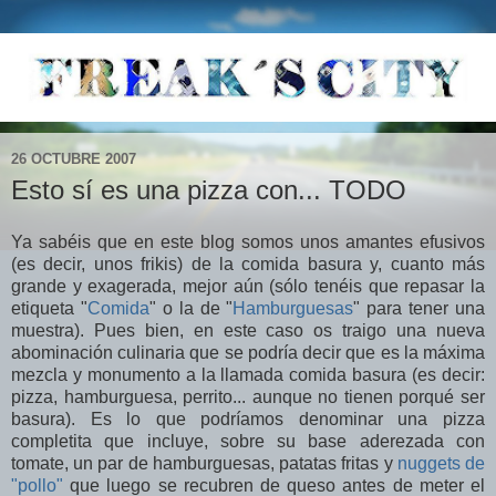
26 OCTUBRE 2007
Esto sí es una pizza con... TODO
Ya sabéis que en este blog somos unos amantes efusivos
(es decir, unos frikis) de la comida basura y, cuanto más
grande y exagerada, mejor aún (sólo tenéis que repasar la
etiqueta "
Comida
" o la de "
Hamburguesas
" para tener una
muestra). Pues bien, en este caso os traigo una nueva
abominación culinaria que se podría decir que es la máxima
mezcla y monumento a la llamada comida basura (es decir:
pizza, hamburguesa, perrito... aunque no tienen porqué ser
basura). Es lo que podríamos denominar una pizza
completita que incluye, sobre su base aderezada con
tomate, un par de hamburguesas, patatas fritas y
nu
ggets de
"pollo"
que luego se recubren de queso antes de meter el