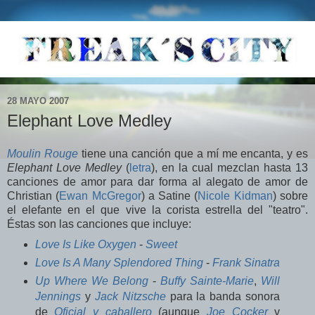
28 MAYO 2007
Elephant Love Medley
Moulin Rouge
tiene una canción que a mí me encanta, y es
Elephant Love Medley
(
letra
), en la cual mezclan hasta 13
canciones de amor para dar forma al alegato de amor de
Christian (
Ewan McGregor
) a Satine (
Nicole Kidman
) sobre
el elefante en el que vive la corista estrella del "teatro".
Éstas son las canciones que incluye:
Love Is Like Oxygen
-
Sweet
Love Is A Many Splendored Thing
-
Frank Sinatra
Up Where We Belong
-
Buffy Sainte-Marie
,
Will
Jennings
y
Jack Nitzsche
para la banda sonora
de
Oficial y caballero
(aunque
Joe Cocker
y