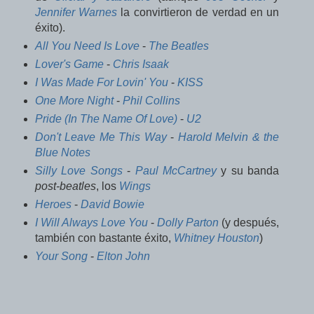
Jennifer Warnes
la convirtieron de verdad en un
éxito).
All You Need Is Love
-
The Beatles
Lover's Game
-
Chris Isaak
I Was Made For Lovin' You
-
KISS
One More Night
-
Phil Collins
Pride (In The Name Of Love)
-
U2
Don't Leave Me This Way
-
Harold Melvin & the
Blue Notes
Silly Love Songs
-
Paul McCartney
y su banda
post-beatles
, los
Wings
Heroes
-
David Bowie
I Will Always Love You
-
Dolly Parton
(y después,
también con bastante éxito,
Whitney Houston
)
Your Song
-
Elton John