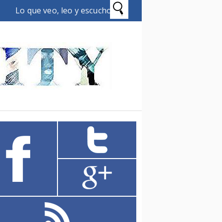
Lo que veo, leo y escucho