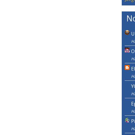
No
U
H
O
H
E
H
Y
H
E
H
P
H