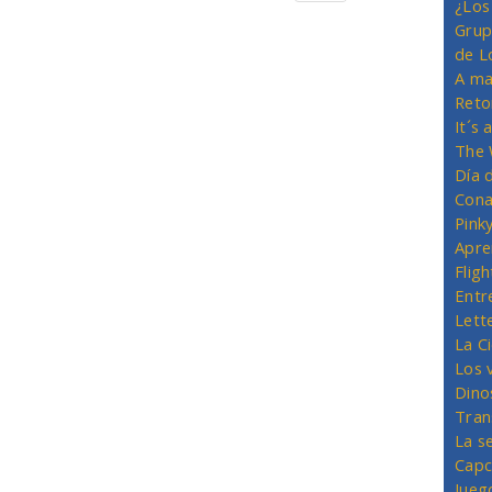
¿Los
Grup
de L
A ma
Reto
It´s
The 
Día 
Cona
Pink
Apre
Flig
Entr
Lett
La C
Los 
Dino
Tran
La s
Capc
Jueg