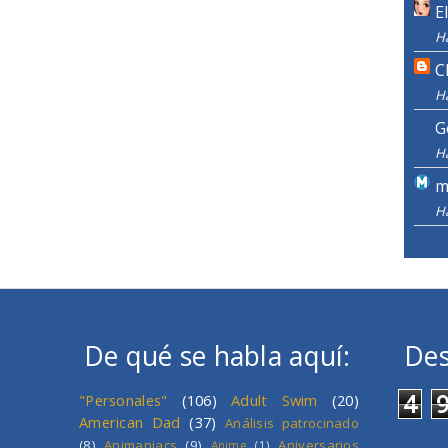
E
H
C
H
G
H
m
H
De qué se habla aquí:
Des
4
"Personales"
(106)
Adult Swim
(20)
American Dad
(37)
Análisis patrocinado
(8)
Animaniacs
(9)
Aniversarios
Anime
(1)