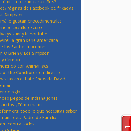
 cómics no eran para niños?
os/Páginas de Facebook de frikadas
os Simpson
má le gustan procedimentales
rno al castillo oscuro
 always sunny in Youtube
Wire: la gran serie americana
de los Santos Inocentes
n O'Brien y Los Simpson
y y Cerebro
ndiendo con Animaniacs
ht of the Conchords en directo
evistas en el Late Show de David
erman
ienciología
videojuegos de Indiana Jones
saurios: ¡Tú no mami!
sformers: todo lo que necesitas saber
emana de... Padre de Familia
om contra todos
os OnLine