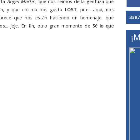
sta
Ángel Martín
, que nos reímos de la gentuza que
zón, y que encima nos gusta
LOST
, pues aquí, nos
3387
arece que nos están haciendo un homenaje, que
s... jeje. En fin, otro gran momento de
Sé lo que
¡M