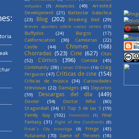
Anuncios
(49)
Arrested
virtuales
(7)
Development
(21)
Battestar Galactica
mes:
Blog
(202)
(23)
Breaking Bad
(29)
Breves apuntes sobre varias series
(13)
Buffydos
(24)
Burgos
(17)
toria
Californication
(36)
Camisetas
(22)
Chismes
(168)
Castle
(44)
Chorradas
(523)
Cine
(627)
reak
Citas
Cómics
(396)
(52)
Comida
(45)
Community
(38)
Craig
Conan O'Brien
(16)
char
Críticas de cine
(154)
Ferguson
(47)
Críticas de música
(34)
Curiosidades
televisivas
(22)
Damages
(40)
Deportes
Descargas del día
(449)
(59)
Dexter
(54)
Doctor Who
(80)
DragonBall
(34)
El Top 5 de las 5
(19)
Family Guy
(102)
Final
Feminismo
(1)
Fantasy
(31)
Flight of the Conchords
(8)
Fringe
(43)
Freak´s City investiga
(8)
Futurama
(70)
Game of Thrones
(18)