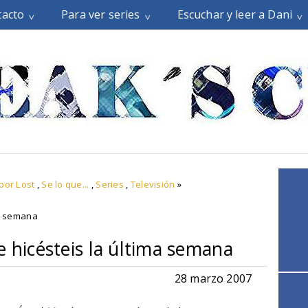
tacto
Para ver series
Escuchar y leer a Dani
por Lost
,
Se lo que...
,
Series
,
Televisión
»
ma semana
e hicésteis la última semana
28 marzo 2007