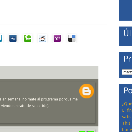
Úl
Pr
Po
rse en semanal no mate al programa porque me
¿Qué
viendo un rato de selección).
El f
satis
This
bang