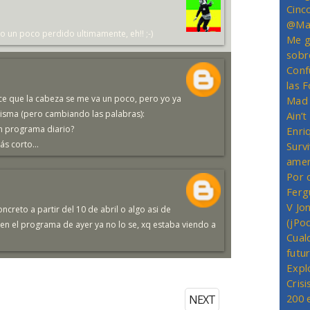
Cinc
@Mas
veo un poco perdido ultimamente, eh!! ;-)
Me g
sobr
Conf
las 
rece que la cabeza se me va un poco, pero yo ya
Mad 
misma (pero cambiando las palabras):
Ain’
un programa diario?
Enriq
s corto...
Survi
amer
Por 
Ferg
V Jo
ncreto a partir del 10 de abril o algo asi de
(jPo
o en el programa de ayer ya no lo se, xq estaba viendo a
Cual
futu
Expl
Crisi
200 
NEXT