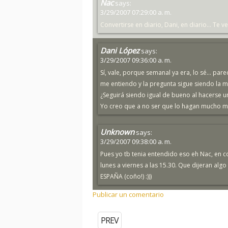
Nac
says:
3/29/2007 07:29:00 a. m.
Convertirse en diario, Dani, en diario... Te 
Dani López
says:
3/29/2007 09:36:00 a. m.
Sí, vale, porque semanal ya era, lo sé... pa
me entiendo y la pregunta sigue siendo la 
¿Seguirá siendo igual de bueno al hacerse 
Yo creo que a no ser que lo hagan mucho má
Unknown
says:
3/29/2007 09:38:00 a. m.
Pues yo tb tenia entendido eso eh Nac, en co
lunes a viernes a las 15.30. Que dijeran alg
ESPAÑA (coño!) :)))
Publicar un comentario
PREV