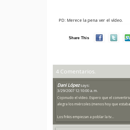
PD: Merece la pena ver el vídeo.
Share This
4 Comentarios.
Dani López
says:
3/29/2007 12:10:00 a. m.
Cojonudo el vídeo. Espero que el converti
alegra los miércoles (menos hoy que estaba 
Los frikis empiezan a poblar la tv...