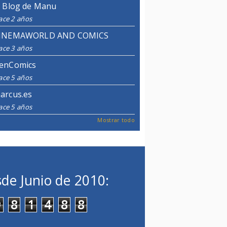
l Blog de Manu
ace 2 años
INEMAWORLD AND COMICS
ace 3 años
enComics
ace 5 años
arcus.es
ace 5 años
Mostrar todo
de Junio de 2010:
9
8
1
4
8
8