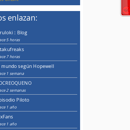
s enlazan:
ruloki :: Blog
ace 5 horas
takufreaks
ace 7 horas
l mundo según Hopewell
ace 1 semana
OCREOQUENO
ace 2 semanas
pisodio Piloto
ace 1 año
ixFans
ace 1 año