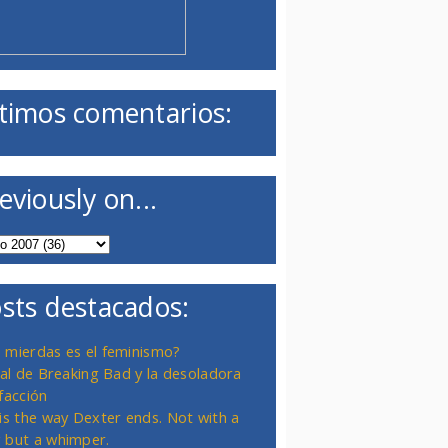
timos comentarios:
eviously on...
sts destacados:
 mierdas es el feminismo?
inal de Breaking Bad y la desoladora
facción
 is the way Dexter ends. Not with a
 but a whimper.