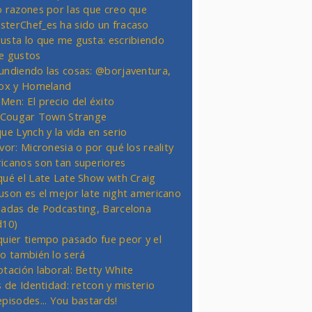
o razones por las que creo que
terChef_es ha sido un fracaso
usta lo que me gusta: escribiendo
e gustos
undiendo las cosas: @borjaventura,
Fox y Homeland
Men: El precio del éxito
t Cougar Town Strange
ue Lynch y la vida en serio
vor: Micronesia o por qué los reality
icanos son tan superiores
qué el Late Late Show with Craig
uson es el mejor late night americano
nadas de Podcasting, Barcelona
d10)
quier tiempo pasado fue peor y el
ro también lo será
otación laboral: Betty White
s de Identidad: retcon y misterio
episodes... You bastards!