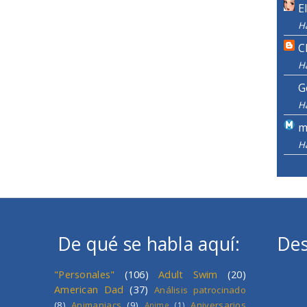
E
H
C
H
G
H
m
H
De qué se habla aquí:
Des
"Personales"
(106)
Adult Swim
(20)
American Dad
(37)
Análisis patrocinado
(8)
Animaniacs
(9)
Aniversarios
Anime
(1)