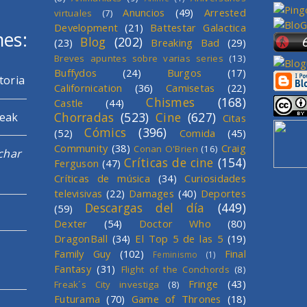
Anuncios
(49)
Arrested
virtuales
(7)
Development
(21)
Battestar Galactica
mes:
Blog
(202)
(23)
Breaking Bad
(29)
Breves apuntes sobre varias series
(13)
Buffydos
(24)
Burgos
(17)
toria
Californication
(36)
Camisetas
(22)
Chismes
(168)
Castle
(44)
Chorradas
(523)
Cine
(627)
reak
Citas
Cómics
(396)
(52)
Comida
(45)
Community
(38)
Craig
Conan O'Brien
(16)
char
Críticas de cine
(154)
Ferguson
(47)
Críticas de música
(34)
Curiosidades
televisivas
(22)
Damages
(40)
Deportes
Descargas del día
(449)
(59)
Dexter
(54)
Doctor Who
(80)
DragonBall
(34)
El Top 5 de las 5
(19)
Family Guy
(102)
Final
Feminismo
(1)
Fantasy
(31)
Flight of the Conchords
(8)
Fringe
(43)
Freak´s City investiga
(8)
Futurama
(70)
Game of Thrones
(18)