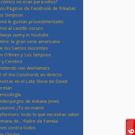
 cómics no eran para niños?
os/Páginas de Facebook de frikadas
os Simpson
má le gustan procedimentales
rno al castillo oscuro
 always sunny in Youtube
Wire: la gran serie americana
de los Santos Inocentes
n O'Brien y Los Simpson
y y Cerebro
ndiendo con Animaniacs
ht of the Conchords en directo
evistas en el Late Show de David
erman
ienciología
videojuegos de Indiana Jones
saurios: ¡Tú no mami!
sformers: todo lo que necesitas saber
emana de... Padre de Familia
om contra todos
os OnLine