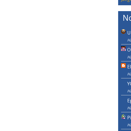
No
U
H
O
H
E
H
Y
H
E
H
P
H