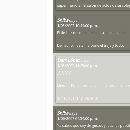
super mario en el salon de actos de su coleg
Shiba
says:
1/05/2007 10:44:00 p. m.
El de Link me mata, me mata, ¡me encanta!
De hecho, hasta me pone el traje y todo.
Dani López
says:
1/05/2007 11:25:00 p. m.
¿?¿?¿?¿?¿?
Miedo... Poner, poner, a mí no, pero me lo p
Sí, hay que tener valor, sí.
Shiba
says:
1/06/2007 04:54:00 p. m.
Ya sabes que soy de gustos y fetiches peculi