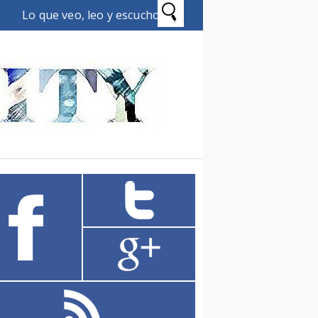
Lo que veo, leo y escucho