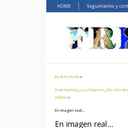
HOME
Seguimiento y con
Back to Home
»
Final Fantasy
,
Los Simpson
,
No sólo de
Vídeos
»
En imagen real...
En imagen real...