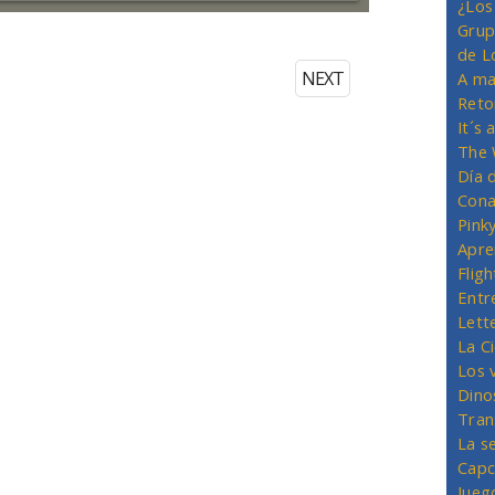
¿Los
Grup
de L
NEXT
A ma
Reto
It´s
The 
Día 
Cona
Pink
Apre
Flig
Entr
Lett
La C
Los 
Dino
Tran
La s
Capc
Jueg