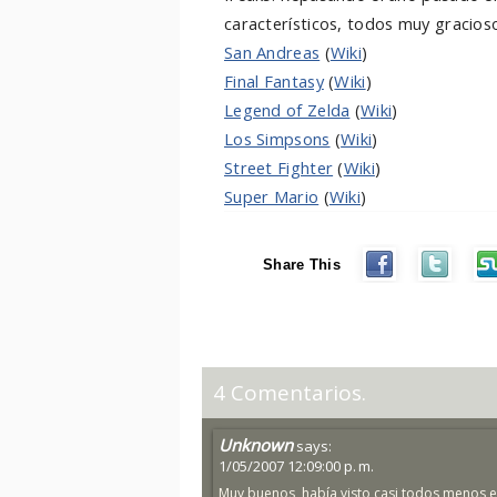
característicos, todos muy gracioso
San Andreas
(
Wiki
)
Final Fantasy
(
Wiki
)
Legend of Zelda
(
Wiki
)
Los Simpsons
(
Wiki
)
Street Fighter
(
Wiki
)
Super Mario
(
Wiki
)
Share This
4 Comentarios.
Unknown
says:
1/05/2007 12:09:00 p. m.
Muy buenos, había visto casi todos menos el 