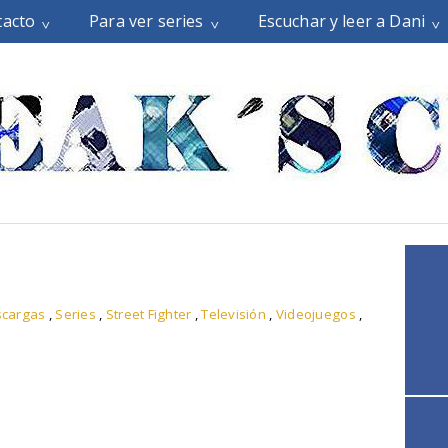
tacto
Para ver series
Escuchar y leer a Dani
scargas
,
Series
,
Street Fighter
,
Televisión
,
Videojuegos
,