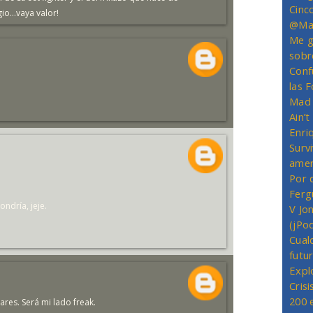
Cinc
io...vaya valor!
@Mas
Me g
sobr
Conf
las 
Mad 
Ain’
Enriq
Survi
amer
Por 
Ferg
ondría, jeje.
V Jo
(jPo
Cual
futu
Expl
Crisi
200 
ares. Será mi lado freak.