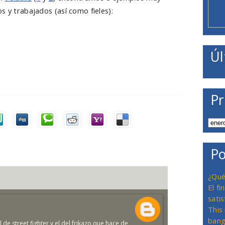
s y trabajados (así como fieles):
Úl
Pr
Po
¿Qué
El f
satis
This
bang
de street fighter y el del frikazo que hace de