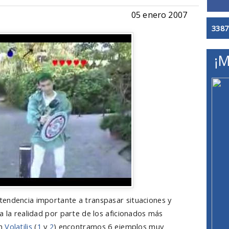
05 enero 2007
3387
¡M
tendencia importante a transpasar situaciones y
a la realidad por parte de los aficionados más
en
Volatilis
(
1
y
2
) encontramos 6 ejemplos muy