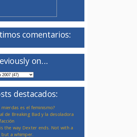
timos comentarios:
eviously on...
sts destacados:
 mierdas es el feminismo?
inal de Breaking Bad y la desoladora
facción
 is the way Dexter ends. Not with a
 but a whimper.