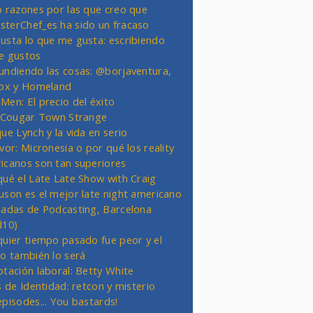
o razones por las que creo que
terChef_es ha sido un fracaso
usta lo que me gusta: escribiendo
e gustos
undiendo las cosas: @borjaventura,
Fox y Homeland
Men: El precio del éxito
t Cougar Town Strange
ue Lynch y la vida en serio
vor: Micronesia o por qué los reality
icanos son tan superiores
qué el Late Late Show with Craig
uson es el mejor late night americano
nadas de Podcasting, Barcelona
d10)
quier tiempo pasado fue peor y el
ro también lo será
otación laboral: Betty White
s de Identidad: retcon y misterio
episodes... You bastards!