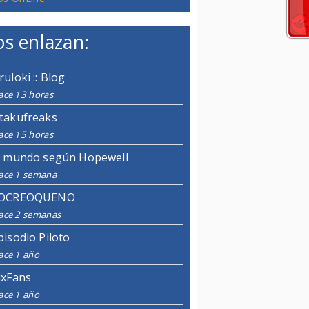
s enlazan:
ruloki :: Blog
ace 13 horas
takufreaks
ace 15 horas
l mundo según Hopewell
ace 1 semana
OCREOQUENO
ace 2 semanas
pisodio Piloto
ace 1 año
ixFans
ace 1 año