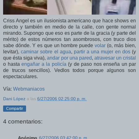
Criss Angel es un ilusionista americano que hace shows en
directo y también en medio de la calle, con gente normal
mirando. Supongo que eso es parte de la gracia (y parte del
mérito) de estos números tan asombrosos, con truco dios
sabe dónde. Y es que un hombre puede
volar
(o, más bien,
levitar),
caminar sobre el agua
,
partir a una mujer en dos
(y
que ésta siga viva),
andar por una pared
,
atravesar un cristal
o hasta
engañar a la policía
(y de paso nos enseña un par
de trucos sencillos). Vedlos todos porque algunos son
espectaculares.
Vía:
Webmaniacos
Dani López
a las
6/27/2006 02:25:00 p. m.
Compartir
4 comentarios:
Anónimo
6/27/2006 03:42:00 p. m.