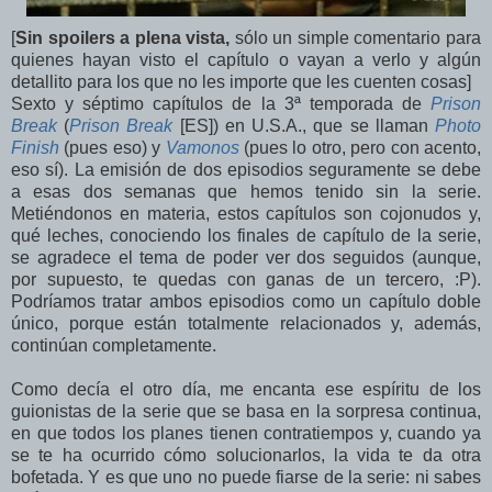
[
Sin spoilers a plena vista,
sólo un simple comentario para
quienes hayan visto el capítulo o vayan a verlo y algún
detallito para los que no les importe que les cuenten cosas]
Sexto y séptimo capítulos de la 3ª temporada de
Prison
Break
(
Prison Break
[ES]) en U.S.A., que se llaman
Photo
Finish
(pues eso) y
Vamonos
(pues lo otro, pero con acento,
eso sí). La emisión de dos episodios seguramente se debe
a esas dos semanas que hemos tenido sin la serie.
Metiéndonos en materia, estos capítulos son cojonudos y,
qué leches, conociendo los finales de capítulo de la serie,
se agradece el tema de poder ver dos seguidos (aunque,
por supuesto, te quedas con ganas de un tercero, :P).
Podríamos tratar ambos episodios como un capítulo doble
único, porque están totalmente relacionados y, además,
continúan completamente.
Como decía el otro día, me encanta ese espíritu de los
guionistas de la serie que se basa en la sorpresa continua,
en que todos los planes tienen contratiempos y, cuando ya
se te ha ocurrido cómo solucionarlos, la vida te da otra
bofetada. Y es que uno no puede fiarse de la serie: ni sabes