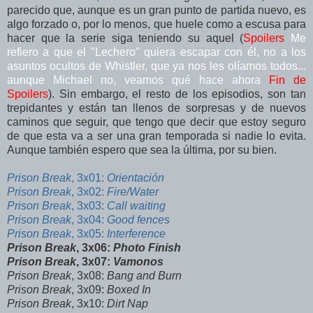
parecido que, aunque es un gran punto de partida nuevo, es
algo forzado o, por lo menos, que huele como a escusa para
hacer que la serie siga teniendo su aquel (
Spoilers
Me
refiero a que el "Lechero" quiera escapar con él, no a los
asuntos ocultos de Whistler, que ya nos les olíamos todos...
aunque Michael no, veamos qué hace ahora
Fin de
Spoilers
). Sin embargo, el resto de los episodios, son tan
trepidantes y están tan llenos de sorpresas y de nuevos
caminos que seguir, que tengo que decir que estoy seguro
de que esta va a ser una gran temporada si nadie lo evita.
Aunque también espero que sea la última, por su bien.
Prison Break
, 3x01:
Orientación
Prison Break
, 3x02:
Fire/Water
Prison Break
, 3x03:
Call waiting
Prison Break
, 3x04:
Good fences
Prison Break
, 3x05:
Interference
Prison Break
, 3x06:
Photo Finish
Prison Break
, 3x07:
Vamonos
Prison Break
, 3x08:
Bang and Burn
Prison Break
, 3x09:
Boxed In
Prison Break
, 3x10:
Dirt Nap