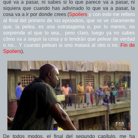
qué va a pasar, ni sabes si lo que parece va a pasar, ni
siquiera que cuando has adivinado lo que va a pasar, la
cosa va a ir por donde crees (
Spoilers
y con esto me refiero
al final del primero de los episodios, que se ve claramente
que, la pelea, es una estratagema o, por lo menos, no
sorprende el que lo sea... pero claro, luego ya no sabes
cómo va a seguir la cosa y si tendrán que pelear de verdad
o no... Y cuando pelean si uno matará al otro o no.
Fin de
Spoilers
).
De todos modos, el final del segundo capítulo, me ha